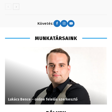
Követés:
MUNKATÁRSAINK
Lukács Bence – online felelős szerkesztő
S