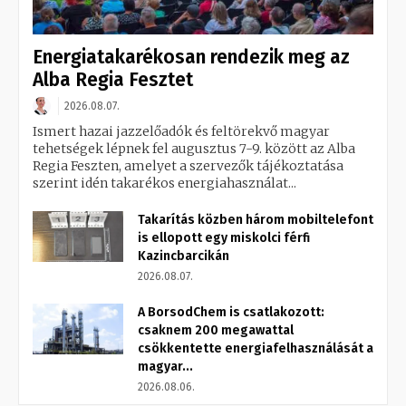
Energiatakarékosan rendezik meg az
Alba Regia Fesztet
2026.08.07.
Ismert hazai jazzelőadók és feltörekvő magyar
tehetségek lépnek fel augusztus 7-9. között az Alba
Regia Feszten, amelyet a szervezők tájékoztatása
szerint idén takarékos energiahasználat...
Takarítás közben három mobiltelefont
is ellopott egy miskolci férfi
Kazincbarcikán
2026.08.07.
A BorsodChem is csatlakozott:
csaknem 200 megawattal
csökkentette energiafelhasználását a
magyar...
2026.08.06.