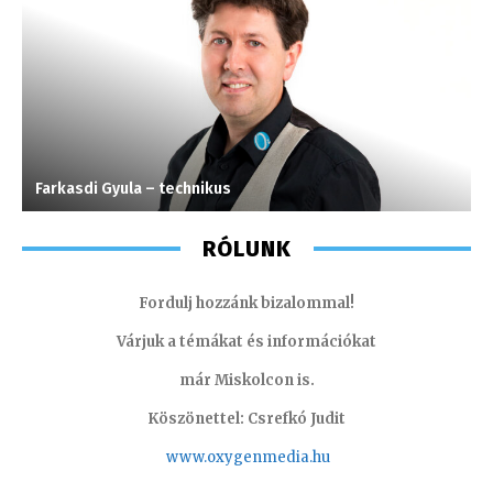
Farkasdi Gyula – technikus
S
RÓLUNK
Fordulj hozzánk bizalommal!
Várjuk a témákat és információkat
már Miskolcon is.
Köszönettel: Csrefkó Judit
www.oxyge
nmedia.hu