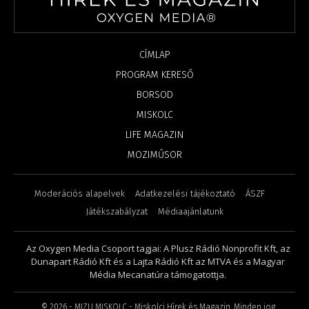
CÍMLAP
PROGRAM KERESŐ
BORSOD
MISKOLC
LIFE MAGAZIN
MOZIMŰSOR
Moderációs alapelvek
Adatkezelési tájékoztató
ÁSZF
Játékszabályzat
Médiaajánlatunk
Az Oxygen Media Csoport tagjai: A Plusz Rádió Nonprofit Kft, az
Dunapart Rádió Kft és a Lajta Rádió Kft az MTVA és a Magyar
Média Mecanatúra támogatottja.
©
2026
- MIZU MISKOLC - Miskolci Hírek és Magazin. Minden jog