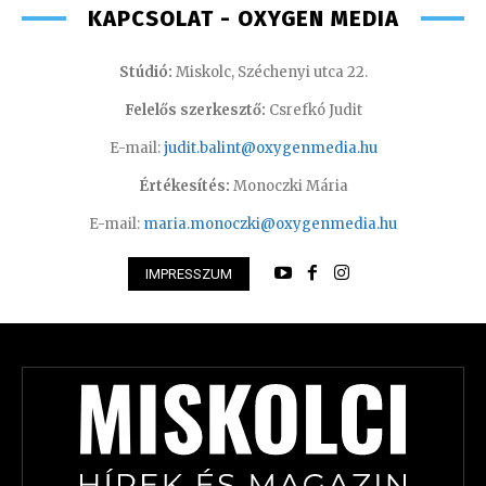
KAPCSOLAT - OXYGEN MEDIA
Stúdió:
Miskolc, Széchenyi utca 22.
Felelős szerkesztő:
Csrefkó Judit
E-mail:
judit.balint@oxygenmedia.hu
Értékesítés:
Monoczki Mária
E-mail:
maria.monoczki@oxygenmedia.hu
IMPRESSZUM