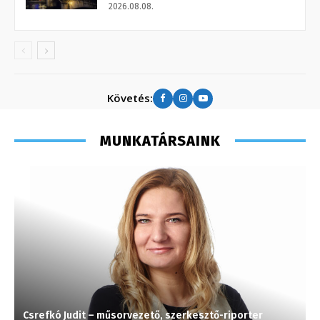
2026.08.08.
Követés:
MUNKATÁRSAINK
Csrefkó Judit – műsorvezető, szerkesztő-riporter
J