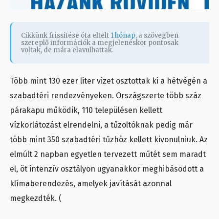
Cikkünk frissítése óta eltelt
1 hónap
, a szövegben
szereplő információk a megjelenéskor pontosak
voltak, de mára elavulhattak.
Több mint 130 ezer liter vizet osztottak ki a hétvégén a
szabadtéri rendezvényeken. Országszerte több száz
párakapu működik, 110 településen kellett
vízkorlátozást elrendelni, a tűzoltóknak pedig már
több mint 350 szabadtéri tűzhöz kellett kivonulniuk. Az
elmúlt 2 napban egyetlen tervezett műtét sem maradt
el, öt intenzív osztályon ugyanakkor meghibásodott a
klímaberendezés, amelyek javítását azonnal
megkezdték. (