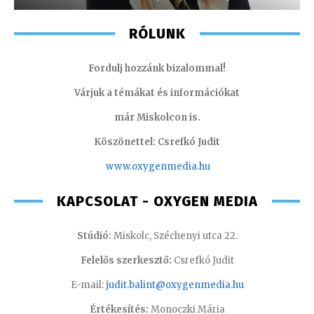
RÓLUNK
Fordulj hozzánk bizalommal!
Várjuk a témákat és információkat
már Miskolcon is.
Köszönettel: Csrefkó Judit
www.oxyge
nmedia.hu
KAPCSOLAT - OXYGEN MEDIA
Stúdió:
Miskolc, Széchenyi utca 22.
Felelős szerkesztő:
Csrefkó Judit
E-mail:
judit.balint@oxygenmedia.hu
Értékesítés:
Monoczki Mária