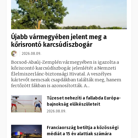
Újabb vármegyében jelent meg a
kőrisrontó karcsúdíszbogár
2026.08.09.
Borsod-Abaúj-Zemplén vármegyében is igazolta a
kőrisrontó karcsúdíszbogár jelenlétét a Nemzeti
Élelmiszerlánc-biztonsági Hivatal. A veszélyes
kártevőt nemcsak csapdákban találták meg, hanem
fertőzött fákban is azonosították. A...
Tűzeset nehezíti a fallabda Európa-
bajnokság előkészületeit
2026.08.09.
Franciaország betiltja a közösségi
médiát a 15 év alattiak számára