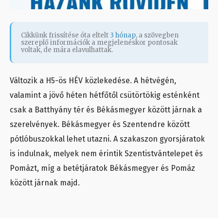
Cikkünk frissítése óta eltelt
3 hónap
, a szövegben
szereplő információk a megjelenéskor pontosak
voltak, de mára elavulhattak.
Változik a H5-ös HÉV közlekedése. A hétvégén,
valamint a jövő héten hétfőtől csütörtökig esténként
csak a Batthyány tér és Békásmegyer között járnak a
szerelvények. Békásmegyer és Szentendre között
pótlóbuszokkal lehet utazni. A szakaszon gyorsjáratok
is indulnak, melyek nem érintik Szentistvántelepet és
Pomázt, míg a betétjáratok Békásmegyer és Pomáz
között járnak majd.