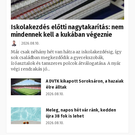
Iskolakezdés előtti nagytakarítás: nem
mindennek kell a kukában végeznie
2026.08.10.
Már csak néhány hét van hátra az iskolakezdésig, így
sok családban megkezdődik a gyerekszobák,
íróasztalok és tanszeres polcok átválogatása. A nyár
végi rendrakás jó...
A DVTK kikapott Soroksáron, a hazaiak
élre álltak
2026.08.10.
Meleg, napos hét vár ránk, kedden
újra 38 fok is lehet
2026.08.10.