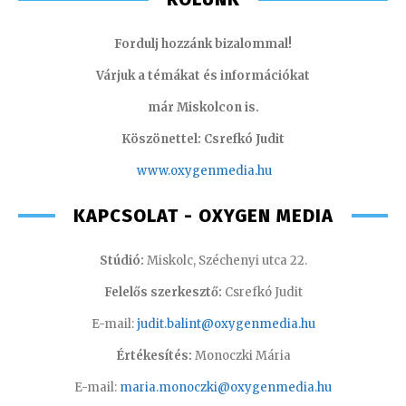
Fordulj hozzánk bizalommal!
Várjuk a témákat és információkat
már Miskolcon is.
Köszönettel: Csrefkó Judit
www.oxyge
nmedia.hu
KAPCSOLAT - OXYGEN MEDIA
Stúdió:
Miskolc, Széchenyi utca 22.
Felelős szerkesztő:
Csrefkó Judit
E-mail:
judit.balint@oxygenmedia.hu
Értékesítés:
Monoczki Mária
E-mail:
maria.monoczki@oxygenmedia.hu