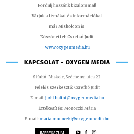
Fordulj hozzánk bizalommal!
Várjuk a témákat és információkat
már Miskolcon is.
Köszönettel: Csrefkó Judit
www.oxyge
nmedia.hu
KAPCSOLAT - OXYGEN MEDIA
Stúdió:
Miskolc, Széchenyi utca 22.
Felelős szerkesztő:
Csrefkó Judit
E-mail:
judit.balint@oxygenmedia.hu
Értékesítés:
Monoczki Mária
E-mail:
maria.monoczki@oxygenmedia.hu
IMPRESSZUM