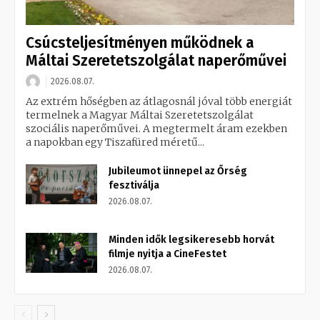
Csúcsteljesítményen működnek a
Máltai Szeretetszolgálat naperőművei
2026.08.07.
Az extrém hőségben az átlagosnál jóval több energiát
termelnek a Magyar Máltai Szeretetszolgálat
szociális naperőművei. A megtermelt áram ezekben
a napokban egy Tiszafüred méretű...
Jubileumot ünnepel az Őrség
fesztiválja
2026.08.07.
Minden idők legsikeresebb horvát
filmje nyitja a CineFestet
2026.08.07.