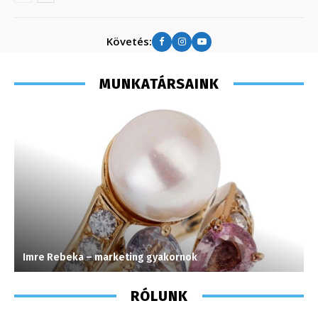
Követés:
MUNKATÁRSAINK
Imre Rebeka – marketing gyakornok
F
RÓLUNK