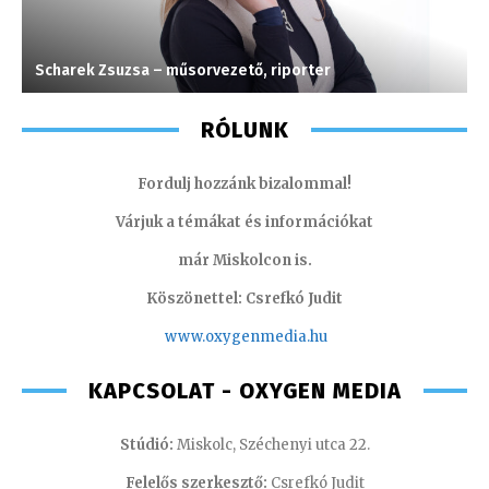
Scharek Zsuzsa – műsorvezető, riporter
G
RÓLUNK
Fordulj hozzánk bizalommal!
Várjuk a témákat és információkat
már Miskolcon is.
Köszönettel: Csrefkó Judit
www.oxyge
nmedia.hu
KAPCSOLAT - OXYGEN MEDIA
Stúdió:
Miskolc, Széchenyi utca 22.
Felelős szerkesztő:
Csrefkó Judit