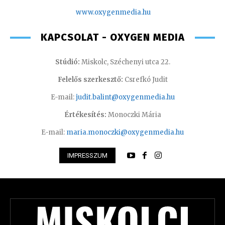
www.oxyge
nmedia.hu
KAPCSOLAT - OXYGEN MEDIA
Stúdió:
Miskolc, Széchenyi utca 22.
Felelős szerkesztő:
Csrefkó Judit
E-mail:
judit.balint@oxygenmedia.hu
Értékesítés:
Monoczki Mária
E-mail:
maria.monoczki@oxygenmedia.hu
IMPRESSZUM