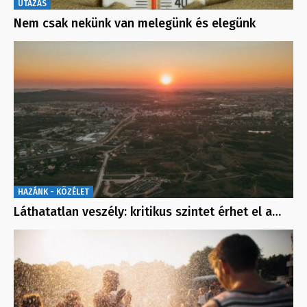
UTAZÁS
Nem csak nekünk van melegünk és elegünk
HAZÁNK - KÖZÉLET
Láthatatlan veszély: kritikus szintet érhet el a…