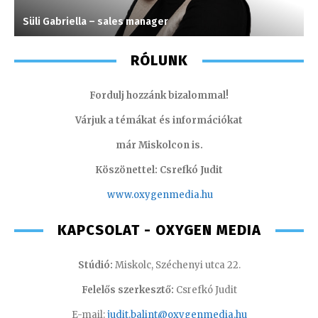
Süli Gabriella – sales manager
G
RÓLUNK
Fordulj hozzánk bizalommal!
Várjuk a témákat és információkat
már Miskolcon is.
Köszönettel: Csrefkó Judit
www.oxyge
nmedia.hu
KAPCSOLAT - OXYGEN MEDIA
Stúdió:
Miskolc, Széchenyi utca 22.
Felelős szerkesztő:
Csrefkó Judit
E-mail:
judit.balint@oxygenmedia.hu