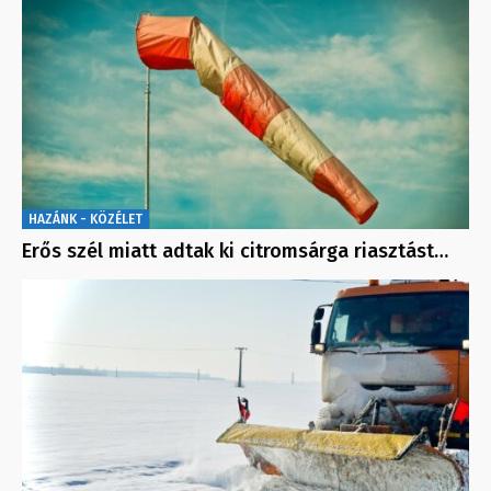
HAZÁNK - KÖZÉLET
Erős szél miatt adtak ki citromsárga riasztást…