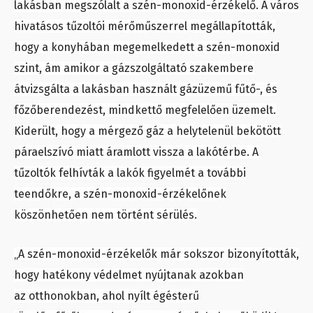
lakásban megszólalt a szén-monoxid-érzékelő. A város
hivatásos tűzoltói mérőműszerrel megállapították,
hogy a konyhában megemelkedett a szén-monoxid
szint, ám amikor a gázszolgáltató szakembere
átvizsgálta a lakásban használt gázüzemű fűtő-, és
főzőberendezést, mindkettő megfelelően üzemelt.
Kiderült, hogy a mérgező gáz a helytelenül bekötött
páraelszívó miatt áramlott vissza a lakótérbe. A
tűzoltók felhívták a lakók figyelmét a további
teendőkre, a szén-monoxid-érzékelőnek
köszönhetően nem történt sérülés.
„A szén-monoxid-érzékelők már sokszor bizonyították,
hogy hatékony védelmet nyújtanak azokban
az otthonokban, ahol nyílt égésterű