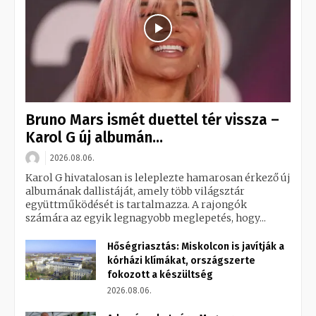
Bruno Mars ismét duettel tér vissza –
Karol G új albumán...
2026.08.06.
Karol G hivatalosan is leleplezte hamarosan érkező új
albumának dallistáját, amely több világsztár
együttműködését is tartalmazza. A rajongók
számára az egyik legnagyobb meglepetés, hogy...
Hőségriasztás: Miskolcon is javítják a
kórházi klímákat, országszerte
fokozott a készültség
2026.08.06.