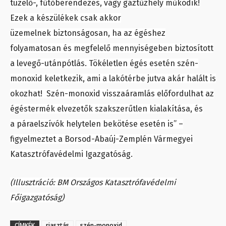
tüzelő-, fűtőberendezés, vagy gáztűzhely működik!
Ezek a készülékek csak akkor
üzemelnek biztonságosan, ha az égéshez
folyamatosan és megfelelő mennyiségeben biztosított
a levegő-utánpótlás. Tökéletlen égés esetén szén-
monoxid keletkezik, ami a lakótérbe jutva akár halált is
okozhat! Szén-monoxid visszaáramlás előfordulhat az
égéstermék elvezetők szakszerűtlen kialakítása, és
a páraelszívók helytelen bekötése esetén is” –
figyelmeztet a Borsod-Abaúj-Zemplén Vármegyei
Katasztrófavédelmi Igazgatóság.
(Illusztráció: BM Országos Katasztrófavédelmi
Főigazgatóság)
CÍMKÉK
riasztás
szén-monoxid