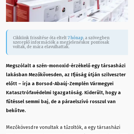
Cikkünk frissítése óta eltelt
7 hónap
, a szövegben
szereplő információk a megjelenéskor pontosak
voltak, de mára elavulhattak.
Megszólalt a szén-monoxid-érzékelő egy társasházi
lakásban Mezőkövesden, az Ifjúság útján szilveszter
előtt – írja a Borsod-Abaúj-Zemplén Vármegyei
Katasztrófavédelmi Igazgatóság. Kiderült, hogy a
fűtéssel semmi baj, de a páraelszívó rosszul van
bekötve.
Mezőkövesdre vonultak a tűzoltók, a egy társasházi