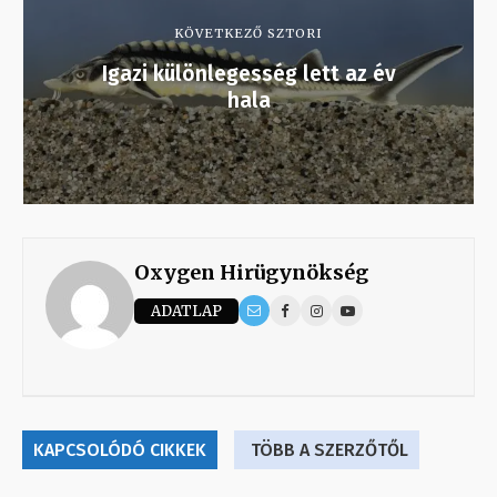
KÖVETKEZŐ SZTORI
Igazi különlegesség lett az év
hala
Oxygen Hirügynökség
ADATLAP
KAPCSOLÓDÓ CIKKEK
TÖBB A SZERZŐTŐL