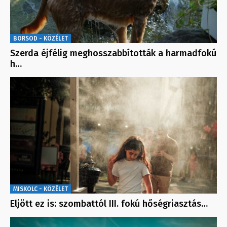
BORSOD - KÖZÉLET
Szerda éjfélig meghosszabbították a harmadfokú
h…
MISKOLC - KÖZÉLET
Eljött ez is: szombattól III. fokú hőségriasztás…