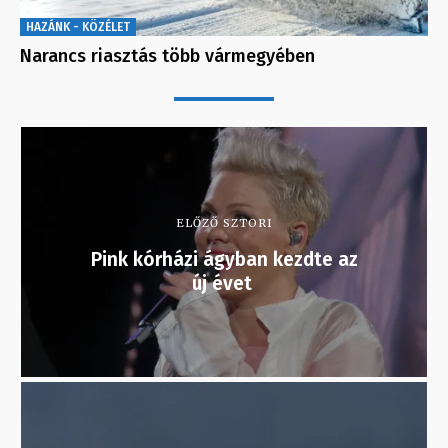
HAZÁNK - KÖZÉLET
Narancs riasztás több vármegyében
ELŐZŐ SZTORI
Pink kórházi ágyban kezdte az
új évet