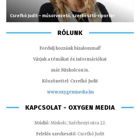
Csrefkó Judit – műsorvezető, szerkesztő-riporter
K
RÓLUNK
Fordulj hozzánk bizalommal!
Várjuk a témákat és információkat
már Miskolcon is.
Köszönettel: Csrefkó Judit
www.oxyge
nmedia.hu
KAPCSOLAT - OXYGEN MEDIA
Stúdió:
Miskolc, Széchenyi utca 22.
Felelős szerkesztő:
Csrefkó Judit