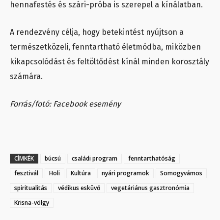
hennafestés és szári-próba is szerepel a kínálatban.
A rendezvény célja, hogy betekintést nyújtson a
természetközeli, fenntartható életmódba, miközben
kikapcsolódást és feltöltődést kínál minden korosztály
számára.
Forrás/fotó: Facebook esemény
CÍMKÉK
búcsú
családi program
fenntarthatóság
fesztivál
Holi
Kultúra
nyári programok
Somogyvámos
spiritualitás
védikus esküvő
vegetáriánus gasztronómia
Krisna-völgy