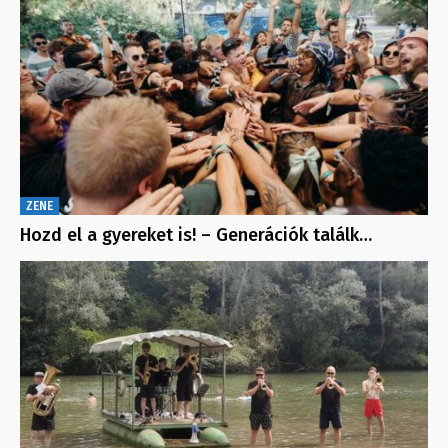
ZENE
Hozd el a gyereket is! – Generációk találk…