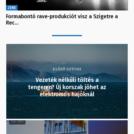
ZENE
Formabontó rave-produkciót visz a Szigetre a
Rec…
ELŐZŐ SZTORI
Vezeték nélküli töltés a
tengeren? Új korszak jöhet az
elektromos hajóknál