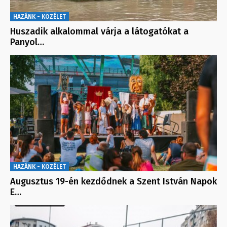
HAZÁNK - KÖZÉLET
Huszadik alkalommal várja a látogatókat a
Panyol…
HAZÁNK - KÖZÉLET
Augusztus 19-én kezdődnek a Szent István Napok
E…