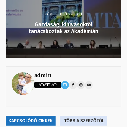
KÖVETKEZŐ SZTORI
Gazdasági kihívásokról
tanácskoztak az Akadémián
admin
ADATLAP
KAPCSOLÓDÓ CIKKEK
TÖBB A SZERZŐTŐL