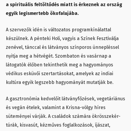
a spirituális feltöltődés miatt is érkeznek az ország
egyik legismertebb ökofalujába.
A szervezők idén is változatos programkínálattal
készülnek. A pénteki Holi, vagyis a Színek Fesztiválja
zenével, tánccal és látványos színporos ünnepléssel
nyitja meg a hétvégét. Szombaton és vasárnap a
látogatók élőben tekinthetik meg a hagyományos
védikus esküvői szertartásokat, amelyek az indiai
kultúra egyik legszebb hagyományát mutatják be.
A gasztronómia kedvelőit látványfőzések, vegetáriánus
és vegán ételek, valamint a Krisna-völgy híres
süteményei várják. A családok számára ökrösszekér-
túrák, kisvasút, kézműves foglalkozások, íjászat,