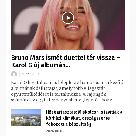
Bruno Mars ismét duettel tér vissza –
Karol G új albumán...
2026.08.06.
Karol G hivatalosan is leleplezte hamarosan érkező új
albumának dallistáját, amely több világsztár
együttműködését is tartalmazza. A rajongók
számára az egyik legnagyobb meglepetés, hogy...
Hőségriasztás: Miskolcon is javítják a
kórházi klímákat, országszerte
fokozott a készültség
2026.08.06.