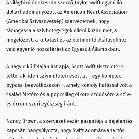
A világhírű énekes-dalszerző Taylor Swift egymillió
dollárt adományozott az American Heart Association
(Amerikai Szívszövetség) szervezetnek, hogy
támogassa a szívbetegségek elleni küzdelmet, a
megelőzést, a kutatást és az életmentő ellátásokhoz
való egyenlő hozzáférést az Egyesült Államokban.
A nagylelkű felajánlást apja, Scott Swift tiszteletére
tette, aki idén szívműtéten esett át – egy komplex
bypass-beavatkozáson –, amely komoly hatással volt a
család életére és a popcsillag elköteleződésére a szív-
és érrendszeri egészség iránt.
Nancy Brown, a szervezet vezérigazgatója a bejelentés
kapcsán hangsúlyozta, hogy Swift adománya tartós