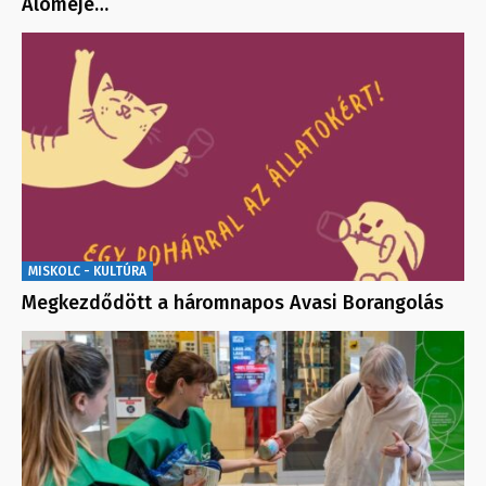
Áloméje…
MISKOLC - KULTÚRA
Megkezdődött a háromnapos Avasi Borangolás