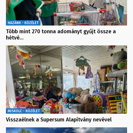
HAZÁNK - KÖZÉLET
Több mint 270 tonna adományt gyűjt össze a
hétvé…
MISKOLC - KÖZÉLET
Visszaélnek a Supersum Alapítvány nevével