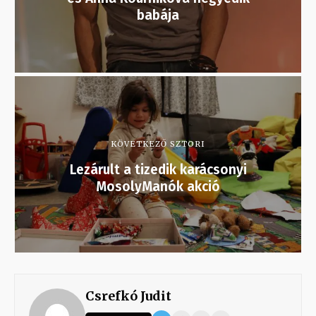
babája
KÖVETKEZŐ SZTORI
Lezárult a tizedik karácsonyi
MosolyManók akció
Csrefkó Judit