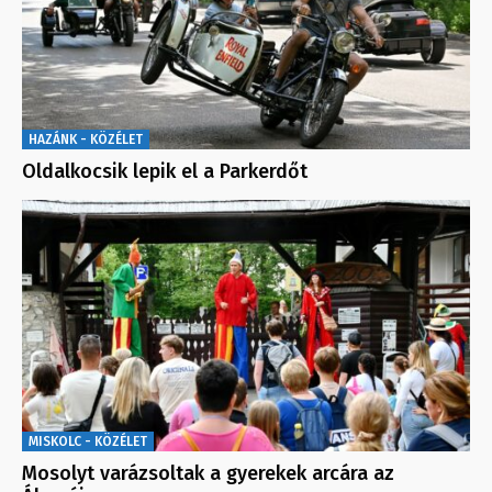
HAZÁNK - KÖZÉLET
Oldalkocsik lepik el a Parkerdőt
MISKOLC - KÖZÉLET
Mosolyt varázsoltak a gyerekek arcára az