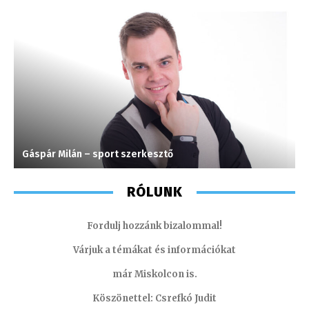
Gáspár Milán – sport szerkesztő
C
RÓLUNK
Fordulj hozzánk bizalommal!
Várjuk a témákat és információkat
már Miskolcon is.
Köszönettel: Csrefkó Judit