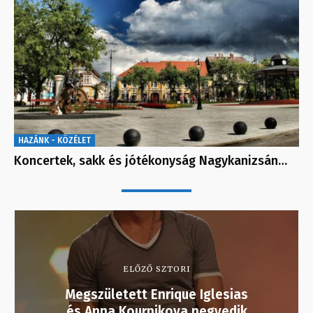
HAZÁNK - KÖZÉLET
Koncertek, sakk és jótékonyság Nagykanizsán…
ELŐZŐ SZTORI
Megszületett Enrique Iglesias
és Anna Kournikova negyedik