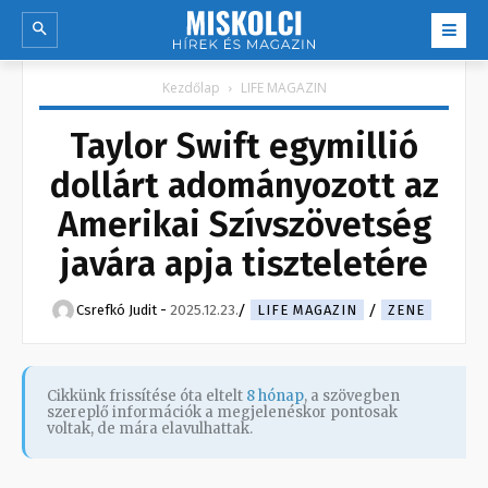
Kezdőlap
LIFE MAGAZIN
Taylor Swift egymillió
dollárt adományozott az
Amerikai Szívszövetség
javára apja tiszteletére
Csrefkó Judit
-
2025.12.23.
LIFE MAGAZIN
ZENE
Cikkünk frissítése óta eltelt
8 hónap
, a szövegben
szereplő információk a megjelenéskor pontosak
voltak, de mára elavulhattak.