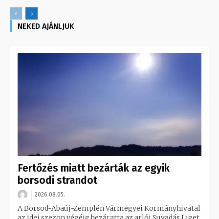
NEKED AJÁNLJUK
Fertőzés miatt bezárták az egyik
borsodi strandot
2026.08.05.
A Borsod-Abaúj-Zemplén Vármegyei Kormányhivatal
az idei szezon végéig bezáratta az arlói Suvadás Liget