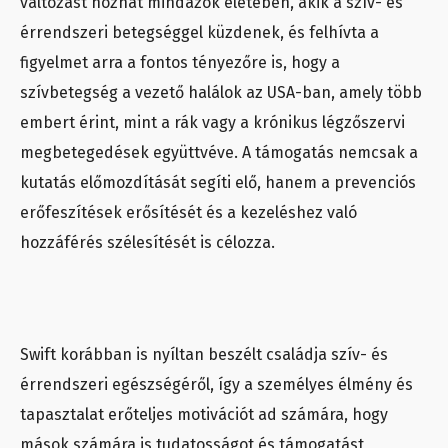
változást hozhat mindazok életében, akik a szív- és
érrendszeri betegséggel küzdenek, és felhívta a
figyelmet arra a fontos tényezőre is, hogy a
szívbetegség a vezető halálok az USA-ban, amely több
embert érint, mint a rák vagy a krónikus légzőszervi
megbetegedések együttvéve. A támogatás nemcsak a
kutatás előmozdítását segíti elő, hanem a prevenciós
erőfeszítések erősítését és a kezeléshez való
hozzáférés szélesítését is célozza.
Swift korábban is nyíltan beszélt családja szív- és
érrendszeri egészségéről, így a személyes élmény és
tapasztalat erőteljes motivációt ad számára, hogy
mások számára is tudatosságot és támogatást