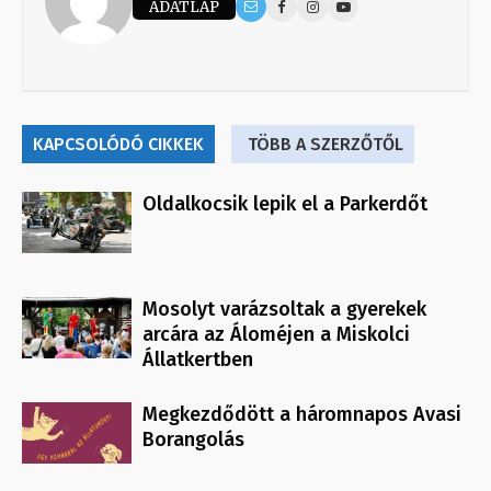
ADATLAP
KAPCSOLÓDÓ CIKKEK
TÖBB A SZERZŐTŐL
Oldalkocsik lepik el a Parkerdőt
Mosolyt varázsoltak a gyerekek
arcára az Áloméjen a Miskolci
Állatkertben
Megkezdődött a háromnapos Avasi
Borangolás