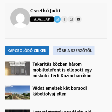
Csrefkó Judit
ADATLAP
KAPCSOLÓDÓ CIKKEK
TÖBB A SZERZŐTŐL
Takarítás közben három
mobiltelefont is ellopott egy
miskolci férfi Kazincbarcikán
Vádat emeltek két borsodi
kábeltolvaj ellen