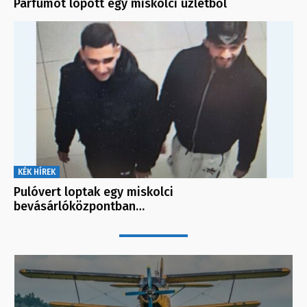
Parfümöt lopott egy miskolci üzletből
KÉK HÍREK
Pulóvert loptak egy miskolci
bevásárlóközpontban…