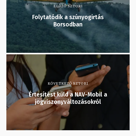
ELŐZŐ SZTORI
Folytatódik a szúnyogirtás
Borsodban
KÖVETKEZŐ SZTORI
Értesítést küld a NAV-Mobil a
jogviszonyváltozásokról