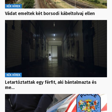
KÉK HÍREK
Vádat emeltek két borsodi kábeltolvaj ellen
KÉK HÍREK
Letartóztattak egy férfit, aki bántalmazta és
me…