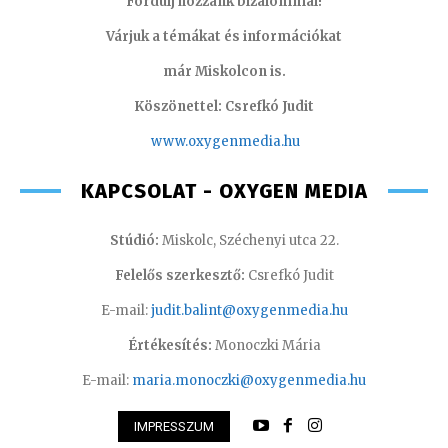
Fordulj hozzánk bizalommal!
Várjuk a témákat és információkat
már Miskolcon is.
Köszönettel: Csrefkó Judit
www.oxyge
nmedia.hu
KAPCSOLAT - OXYGEN MEDIA
Stúdió:
Miskolc, Széchenyi utca 22.
Felelős szerkesztő:
Csrefkó Judit
E-mail:
judit.balint@oxygenmedia.hu
Értékesítés:
Monoczki Mária
E-mail:
maria.monoczki@oxygenmedia.hu
IMPRESSZUM