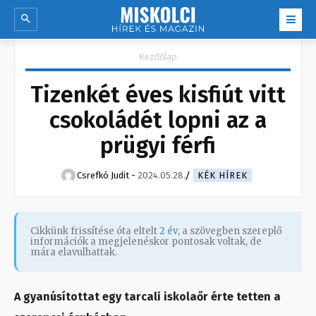
Kezdőlap
Tizenkét éves kisfiút vitt
csokoládét lopni az a
prügyi férfi
Csrefkó Judit
-
2024.05.28.
KÉK HÍREK
Cikkünk frissítése óta eltelt
2 év
, a szövegben szereplő
információk a megjelenéskor pontosak voltak, de
mára elavulhattak.
A gyanúsítottat egy tarcali iskolaőr érte tetten a