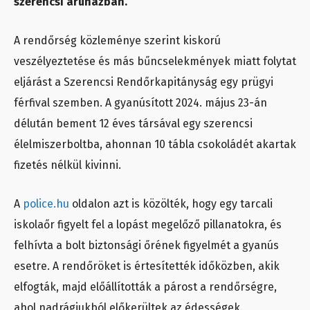
szerencsi áruházban.
A rendőrség közleménye szerint kiskorú
veszélyeztetése és más bűncselekmények miatt folytat
eljárást a Szerencsi Rendőrkapitányság egy prügyi
férfival szemben. A gyanúsított 2024. május 23-án
délután bement 12 éves társával egy szerencsi
élelmiszerboltba, ahonnan 10 tábla csokoládét akartak
fizetés nélkül kivinni.
A
police.hu
oldalon azt is közölték, hogy egy tarcali
iskolaőr figyelt fel a lopást megelőző pillanatokra, és
felhívta a bolt biztonsági őrének figyelmét a gyanús
esetre. A rendőröket is értesítették időközben, akik
elfogták, majd előállították a párost a rendőrségre,
ahol nadrágjukból előkerültek az édességek.