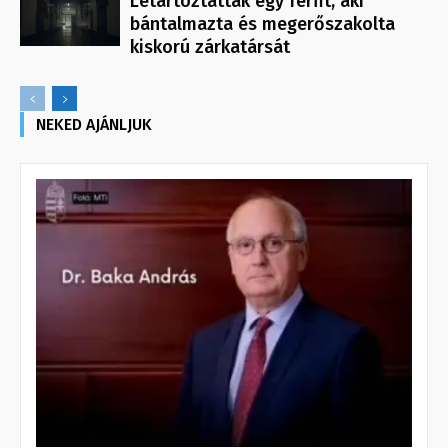
Letartóztattak egy férfit, aki
bántalmazta és megerőszakolta
kiskorú zárkatársát
NEKED AJÁNLJUK