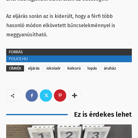
Az eljárás során az is kiderült, hogy a férfi több
hasonló módon elkövetett bűncselekménnyel is
meggyanúsítható.
FORRÁS
POLICE.HU
CÍMKÉK
eljárás
iskolaőr
kiskorú
lopás
áruház
Ez is érdekes lehet