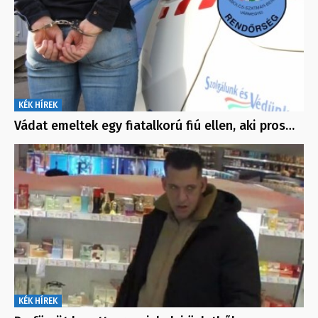
KÉK HÍREK
Vádat emeltek egy fiatalkorú fiú ellen, aki pros…
KÉK HÍREK