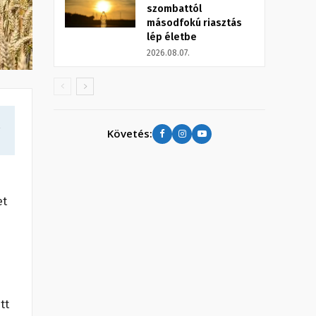
szombattól
másodfokú riasztás
lép életbe
2026.08.07.
a
Követés:
et
tt