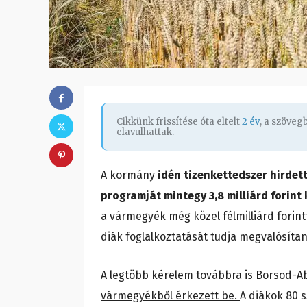
Cikkünk frissítése óta eltelt
2 év
, a szöve
elavulhattak.
A kormány
idén tizenkettedszer hirde
programját mintegy 3,8 milliárd forint
a vármegyék még közel félmilliárd forin
diák foglalkoztatását tudja megvalósítani 
A legtöbb kérelem továbbra is Borsod-
vármegyékből érkezett be.
A diákok 80 s