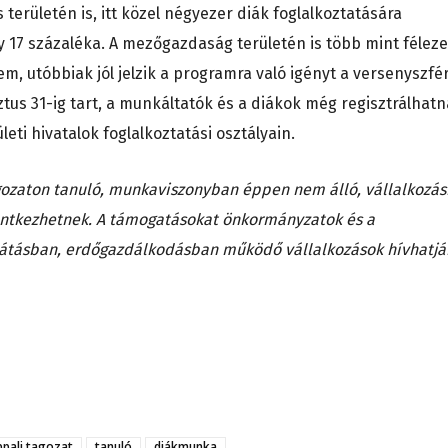
 területén is, itt közel négyezer diák foglalkoztatására
ny 17 százaléka. A mezőgazdaság területén is több mint féleze
em, utóbbiak jól jelzik a programra való igényt a versenyszfé
sztus 31-ig tart, a munkáltatók és a diákok még regisztrálhat
ületi hivatalok foglalkoztatási osztályain.
gozaton tanuló, munkaviszonyban éppen nem álló, vállalkozás
entkezhetnek. A támogatásokat önkormányzatok és a
átásban, erdőgazdálkodásban működő vállalkozások hívhatjá
ppali tagozat
tanuló
diákmunka