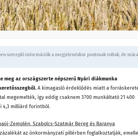
gben szereplő információk a megjelenéskor pontosak voltak, de már
tte meg az országszerte népszerű Nyári diákmunka
 keretösszegből.
A kimagasló érdeklődés miatt a forráskeret
ttal megemelték, így eddig csaknem 3700 munkáltató 21 400
4,3 milliárd forintból.
Abaúj-Zemplén, Szabolcs-Szatmár Bereg és Baranya
zázalékát az önkormányzati pillérben foglalkoztatják, emelle