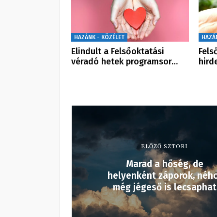
HAZÁNK - KÖZÉLET
HAZÁ
Elindult a Felsőoktatási
Fels
véradó hetek programsor…
hird
ELŐZŐ SZTORI
Marad a hőség, de
helyenként záporok, néh
még jégeső is lecsaphat