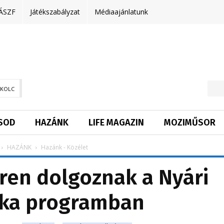
ÁSZF
Játékszabályzat
Médiaajánlatunk
SKOLC
SOD
HAZÁNK
LIFE MAGAZIN
MOZIMŰSOR
HAZÁNK
Hazánk - Közélet
ren dolgoznak a Nyári
ka programban