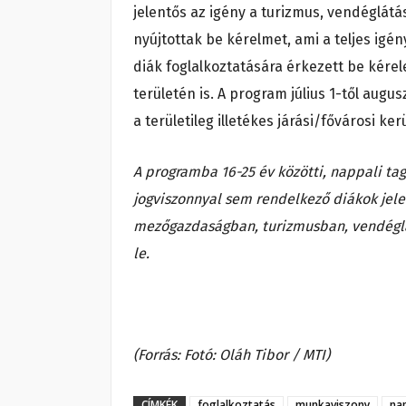
jelentős az igény a turizmus, vendéglátás
nyújtottak be kérelmet, ami a teljes igé
diák foglalkoztatására érkezett be kérel
területén is. A program július 1-től augu
a területileg illetékes járási/fővárosi ker
A programba 16-25 év közötti, nappali ta
jogviszonnyal sem rendelkező diákok jel
mezőgazdaságban, turizmusban, vendégl
le.
(Forrás: Fotó: Oláh Tibor / MTI)
CÍMKÉK
foglalkoztatás
munkaviszony
na