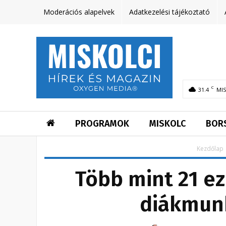
Moderációs alapelvek
Adatkezelési tájékoztató
C
31.4
MI
PROGRAMOK
MISKOLC
BOR
Kezdőlap
Több mint 21 ez
diákmun