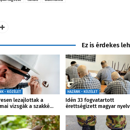
Ez is érdekes le
NK - KÖZÉLET
HAZÁNK - KÖZÉLET
resen lezajlottak a
Idén 33 fogvatartott
mai vizsgák a szakké…
érettségizett magyar nyelv