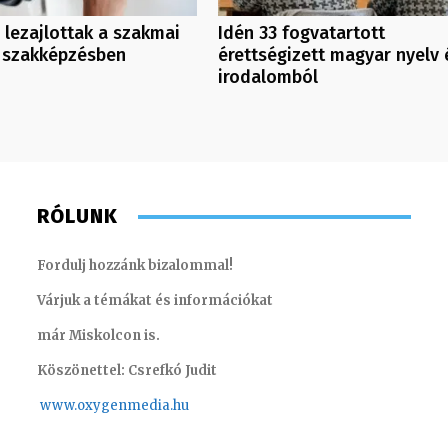
 lezajlottak a szakmai
Idén 33 fogvatartott
a szakképzésben
érettségizett magyar nyelv 
irodalomból
RÓLUNK
Fordulj hozzánk bizalommal!
Várjuk a témákat és információkat
már Miskolcon is.
Köszönettel: Csrefkó Judit
www.oxyge
nmedia.hu