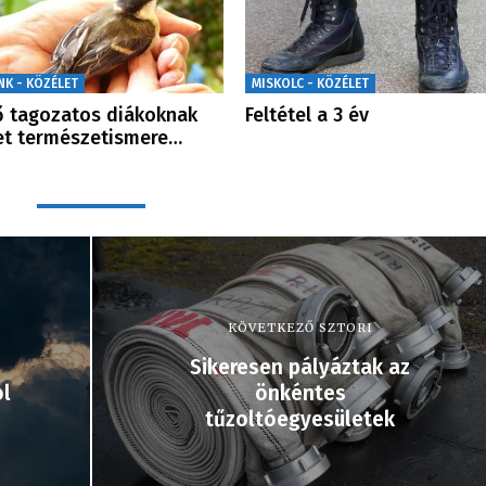
NK - KÖZÉLET
MISKOLC - KÖZÉLET
ő tagozatos diákoknak
Feltétel a 3 év
et természetismere…
KÖVETKEZŐ SZTORI
Sikeresen pályáztak az
ol
önkéntes
tűzoltóegyesületek