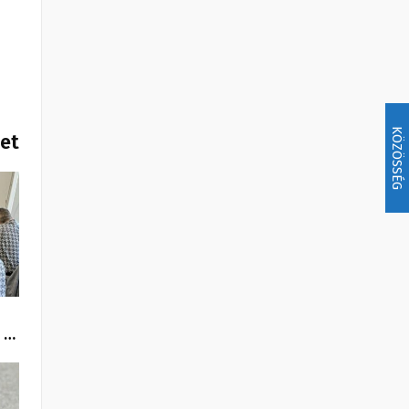
KÖZÖSSÉG
het
 …