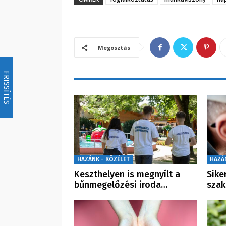
Megosztás
FRISSÍTÉS
HAZÁNK - KÖZÉLET
HAZÁ
Keszthelyen is megnyílt a
Sike
bűnmegelőzési iroda…
szak