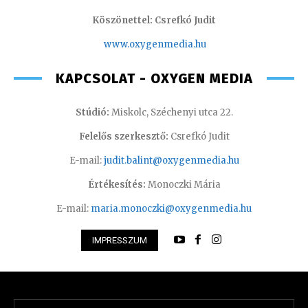
Köszönettel: Csrefkó Judit
www.oxyge
nmedia.hu
KAPCSOLAT - OXYGEN MEDIA
Stúdió:
Miskolc, Széchenyi utca 22.
Felelős szerkesztő:
Csrefkó Judit
E-mail:
judit.balint@oxygenmedia.hu
Értékesítés:
Monoczki Mária
E-mail:
maria.monoczki@oxygenmedia.hu
IMPRESSZUM