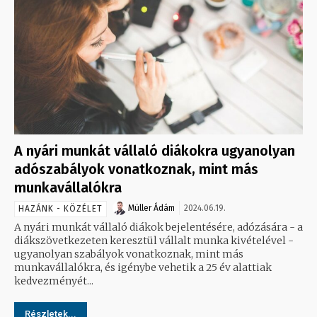
A nyári munkát vállaló diákokra ugyanolyan
adószabályok vonatkoznak, mint más
munkavállalókra
Müller Ádám
2024.06.19.
HAZÁNK - KÖZÉLET
A nyári munkát vállaló diákok bejelentésére, adózására - a
diákszövetkezeten keresztül vállalt munka kivételével -
ugyanolyan szabályok vonatkoznak, mint más
munkavállalókra, és igénybe vehetik a 25 év alattiak
kedvezményét...
Részletek...