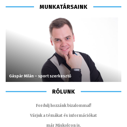
MUNKATÁRSAINK
Gáspár Milán – sport szerkesztő
S
RÓLUNK
Fordulj hozzánk bizalommal!
Várjuk a témákat és információkat
már Miskolcon is.