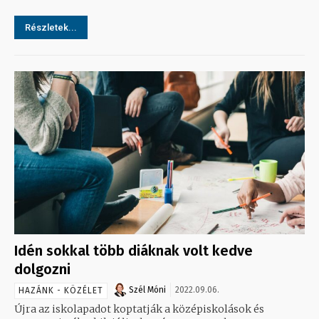
Részletek...
Idén sokkal több diáknak volt kedve
dolgozni
Szél Móni
2022.09.06.
HAZÁNK - KÖZÉLET
Újra az iskolapadot koptatják a középiskolások és