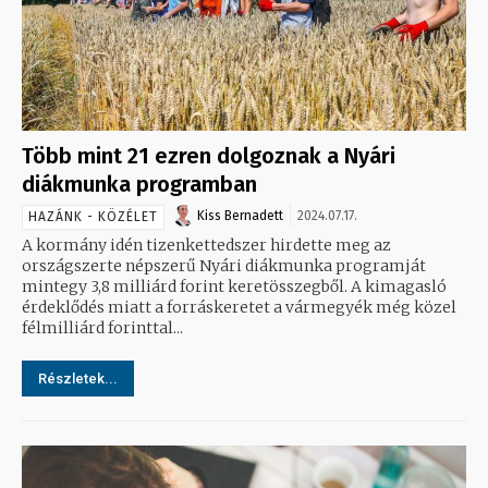
Több mint 21 ezren dolgoznak a Nyári
diákmunka programban
Kiss Bernadett
2024.07.17.
HAZÁNK - KÖZÉLET
A kormány idén tizenkettedszer hirdette meg az
országszerte népszerű Nyári diákmunka programját
mintegy 3,8 milliárd forint keretösszegből. A kimagasló
érdeklődés miatt a forráskeretet a vármegyék még közel
félmilliárd forinttal...
Részletek...