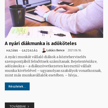
A nyári diákmunka is adóköteles
Lukács Bence
2021.06.16.
HAZÁNK - GAZDASÁG
A nyári munkát vállaló diákok a közteherviselés
szempontjából felnőttnek számítanak. Bejelentésükre,
adózásukra – a diákszövetkezeten keresztül vállalt
munka kivételével – ugyanolyan szabályok vonatkoznak,
mint más munkavállalók esetében. – hívja...
Részletek...
TOVÁBBIAK