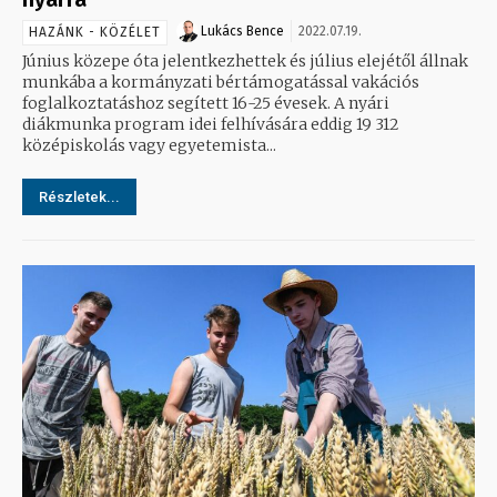
Lukács Bence
2022.07.19.
HAZÁNK - KÖZÉLET
Június közepe óta jelentkezhettek és július elejétől állnak
munkába a kormányzati bértámogatással vakációs
foglalkoztatáshoz segített 16-25 évesek. A nyári
diákmunka program idei felhívására eddig 19 312
középiskolás vagy egyetemista...
Részletek...