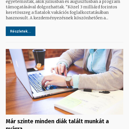
egyetemisták, akik júliusban és augusztusban a program
támogatásával dolgozhattak. "Közel 3 milliárd forintos
keretösszeg a fiatalok vakációs foglalkoztatásában
hasznosult. A kezdeményezésnek köszönhetően a...
Részletek...
Már szinte minden diák talált munkát a
nyárra