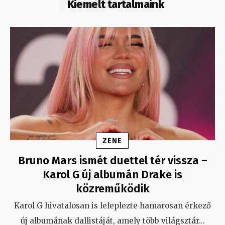
KIEMELT
Kiemelt tartalmaink
ZENE
Bruno Mars ismét duettel tér vissza –
Karol G új albumán Drake is
közreműködik
Karol G hivatalosan is leleplezte hamarosan érkező
új albumának dallistáját, amely több világsztár
...