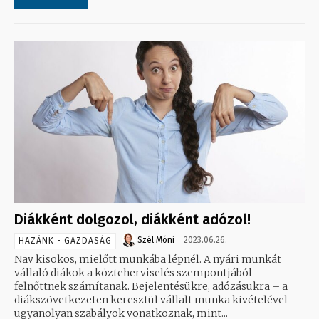
Diákként dolgozol, diákként adózol!
Szél Móni
2023.06.26.
HAZÁNK - GAZDASÁG
Nav kisokos, mielőtt munkába lépnél. A nyári munkát
vállaló diákok a közteherviselés szempontjából
felnőttnek számítanak. Bejelentésükre, adózásukra – a
diákszövetkezeten keresztül vállalt munka kivételével –
ugyanolyan szabályok vonatkoznak, mint...