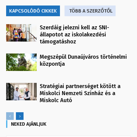
KAPCSOLÓDÓ CIKKEK
TÖBB A SZERZŐTŐL
Szerdáig jelezni kell az SNI-
állapotot az iskolakezdési
támogatáshoz
Megszépül Dunaújváros történelmi
központja
Stratégiai partnerséget kötött a
Miskolci Nemzeti Színház és a
Miskolc Autó
NEKED AJÁNLJUK