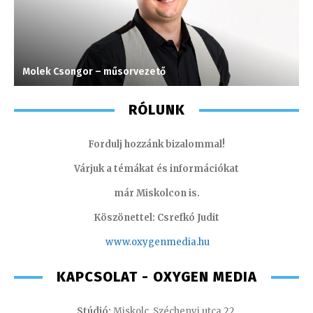
Molek Csongor – műsorvezető
P
RÓLUNK
Fordulj hozzánk bizalommal!
Várjuk a témákat és információkat
már Miskolcon is.
Köszönettel: Csrefkó Judit
www.oxyge
nmedia.hu
KAPCSOLAT - OXYGEN MEDIA
Stúdió:
Miskolc, Széchenyi utca 22.