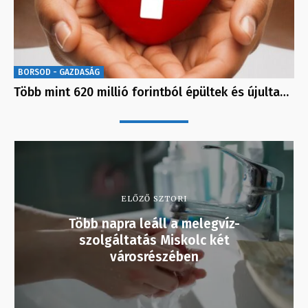
BORSOD - GAZDASÁG
Több mint 620 millió forintból épültek és újulta…
ELŐZŐ SZTORI
Több napra leáll a melegvíz-
szolgáltatás Miskolc két
városrészében