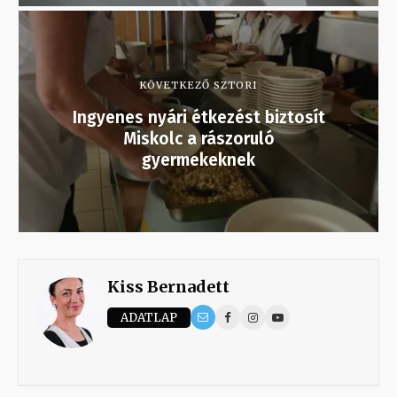
KÖVETKEZŐ SZTORI
Ingyenes nyári étkezést biztosít
Miskolc a rászoruló
gyermekeknek
Kiss Bernadett
ADATLAP