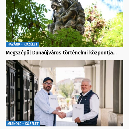
HAZÁNK - KÖZÉLET
Megszépül Dunaújváros történelmi központja…
MISKOLC - KÖZÉLET