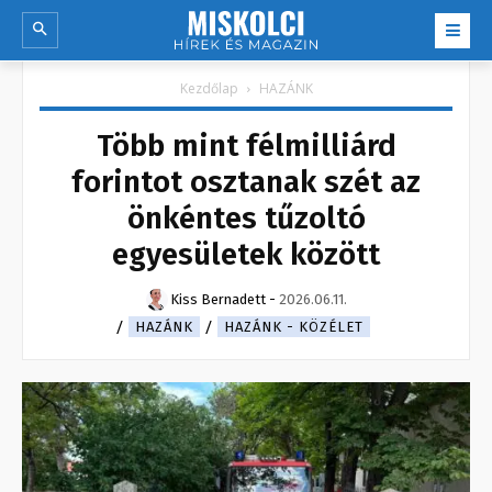
Kezdőlap
HAZÁNK
Több mint félmilliárd
forintot osztanak szét az
önkéntes tűzoltó
egyesületek között
Kiss Bernadett
-
2026.06.11.
HAZÁNK
HAZÁNK - KÖZÉLET