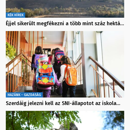
KÉK HÍREK
Éjjel sikerült megfékezni a több mint száz hektá…
HAZÁNK - GAZDASÁG
Szerdáig jelezni kell az SNI-állapotot az iskola…