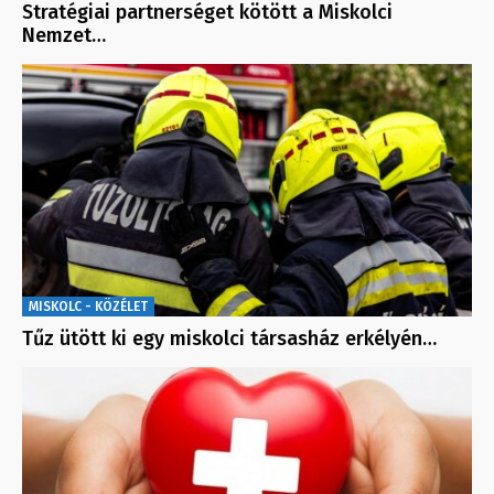
Stratégiai partnerséget kötött a Miskolci
Nemzet…
MISKOLC - KÖZÉLET
Tűz ütött ki egy miskolci társasház erkélyén…