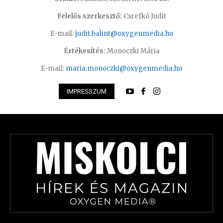
Felelős szerkesztő:
Csrefkó Judit
E-mail:
judit.balint@oxygenmedia.hu
Értékesítés:
Monoczki Mária
E-mail:
maria.monoczki@oxygenmedia.hu
IMPRESSZUM