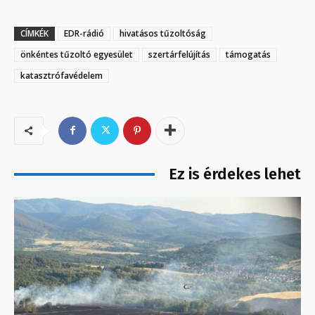
CÍMKÉK
EDR-rádió
hivatásos tűzoltóság
önkéntes tűzoltó egyesület
szertárfelújítás
támogatás
katasztrófavédelem
Ez is érdekes lehet