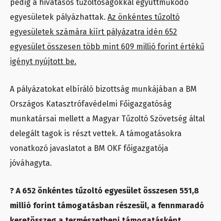
pedig a hivatásos tűzoltóságokkal együttműködő
egyesületek pályázhattak.
Az önkéntes tűzoltó
egyesületek számára kiírt pályázatra idén 652
egyesület összesen több mint 609 millió forint értékű
igényt nyújtott be.
A pályázatokat elbíráló bizottság munkájában a BM
Országos Katasztrófavédelmi Főigazgatóság
munkatársai mellett a Magyar Tűzoltó Szövetség által
delegált tagok is részt vettek. A támogatásokra
vonatkozó javaslatot a BM OKF főigazgatója
jóváhagyta.
? A 652 önkéntes tűzoltó egyesület összesen 551,8
millió forint támogatásban részesül, a fennmaradó
keretösszeg a természetbeni támogatásként