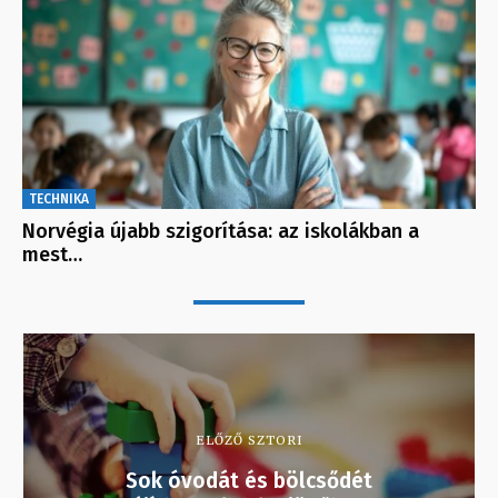
TECHNIKA
Norvégia újabb szigorítása: az iskolákban a
mest…
ELŐZŐ SZTORI
Sok óvodát és bölcsődét