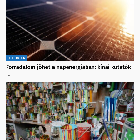
TECHNIKA
Forradalom jöhet a napenergiában: kínai kutatók
…