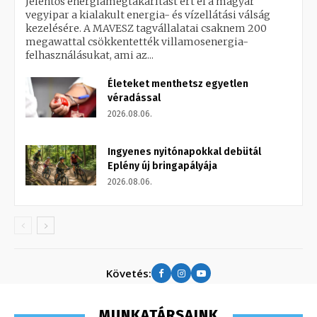
Jelentős energiamegtakarítást ért el a magyar
vegyipar a kialakult energia- és vízellátási válság
kezelésére. A MAVESZ tagvállalatai csaknem 200
megawattal csökkentették villamosenergia-
felhasználásukat, ami az...
Életeket menthetsz egyetlen
véradással
2026.08.06.
Ingyenes nyitónapokkal debütál
Eplény új bringapályája
2026.08.06.
Követés:
MUNKATÁRSAINK