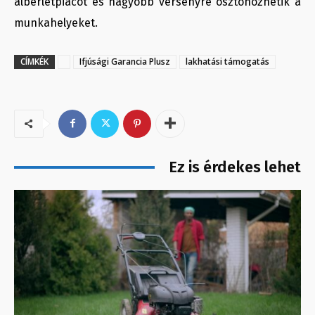
albérletpiacot és nagyobb versenyre ösztönözhetik a
munkahelyeket.
CÍMKÉK
Ifjúsági Garancia Plusz
lakhatási támogatás
Ez is érdekes lehet