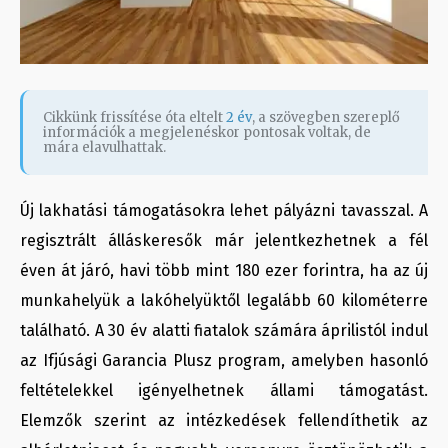
Cikkünk frissítése óta eltelt
2 év
, a szövegben szereplő
információk a megjelenéskor pontosak voltak, de
mára elavulhattak.
Új lakhatási támogatásokra lehet pályázni tavasszal. A
regisztrált álláskeresők már jelentkezhetnek a fél
éven át járó, havi több mint 180 ezer forintra, ha az új
munkahelyük a lakóhelyüktől legalább 60 kilométerre
található. A 30 év alatti fiatalok számára áprilistól indul
az Ifjúsági Garancia Plusz program, amelyben hasonló
feltételekkel igényelhetnek állami támogatást.
Elemzők szerint az intézkedések fellendíthetik az