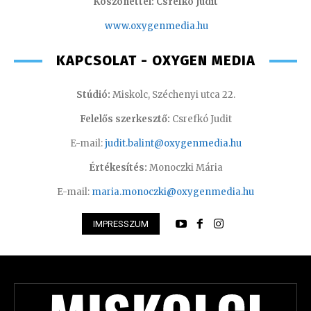
Köszönettel: Csrefkó Judit
www.oxyge
nmedia.hu
KAPCSOLAT - OXYGEN MEDIA
Stúdió:
Miskolc, Széchenyi utca 22.
Felelős szerkesztő:
Csrefkó Judit
E-mail:
judit.balint@oxygenmedia.hu
Értékesítés:
Monoczki Mária
E-mail:
maria.monoczki@oxygenmedia.hu
IMPRESSZUM