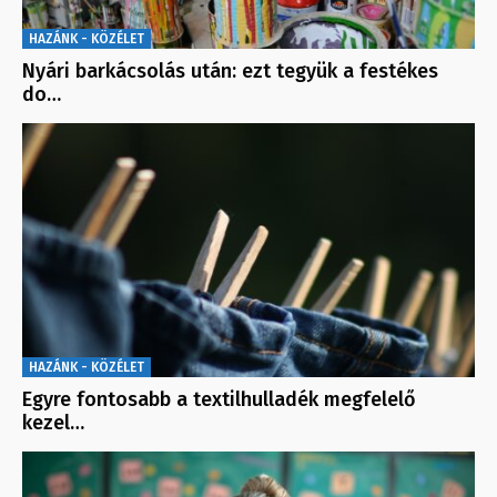
HAZÁNK - KÖZÉLET
Nyári barkácsolás után: ezt tegyük a festékes
do…
HAZÁNK - KÖZÉLET
Egyre fontosabb a textilhulladék megfelelő
kezel…