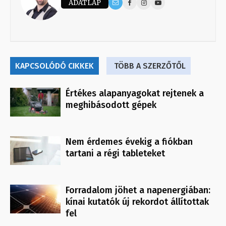
ADATLAP
KAPCSOLÓDÓ CIKKEK
TÖBB A SZERZŐTŐL
Értékes alapanyagokat rejtenek a
meghibásodott gépek
Nem érdemes évekig a fiókban
tartani a régi tableteket
Forradalom jöhet a napenergiában:
kínai kutatók új rekordot állítottak
fel