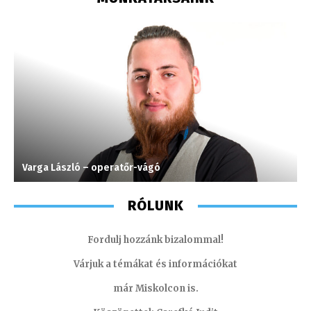
Varga László – operatőr-vágó
K
RÓLUNK
Fordulj hozzánk bizalommal!
Várjuk a témákat és információkat
már Miskolcon is.