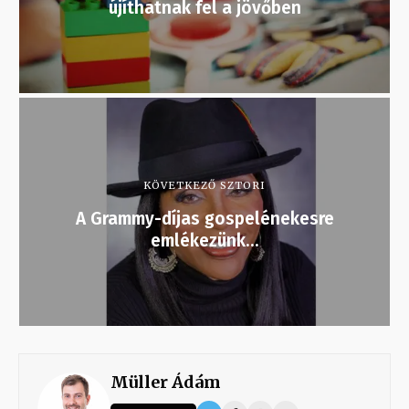
újíthatnak fel a jövőben
KÖVETKEZŐ SZTORI
A Grammy-díjas gospelénekesre
emlékezünk…
Müller Ádám