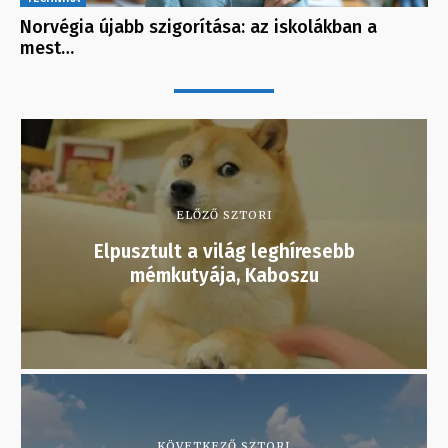
Norvégia újabb szigorítása: az iskolákban a
mest…
ELŐZŐ SZTORI
Elpusztult a világ leghíresebb
mémkutyája, Kaboszu
KÖVETKEZŐ SZTORI