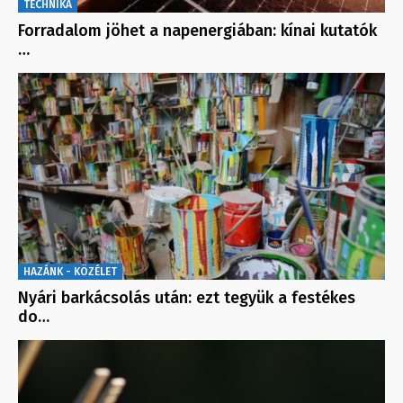
TECHNIKA
Forradalom jöhet a napenergiában: kínai kutatók
…
HAZÁNK - KÖZÉLET
Nyári barkácsolás után: ezt tegyük a festékes
do…