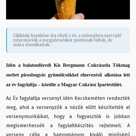
Cikkünk frissítése óta eltelt
2 év
, a szövegben szereplő
információk a megjelenéskor pontosak voltak, de
mára elavulhattak.
Idén a balatonfüredi Kis Bergmann Cukrászda Tökmag
sorbet pirosbogyós gyümölcsökkel elnevezésű alkotása lett
az év fagylaltja – közölte a Magyar Cukrász Ipartestület.
Az Év fagylaltja versenyt idén Kecskeméten rendezték
meg, ahol a versenyzők a nézők előtt készítették el
versenymunkáikat, hogy a fogyasztók is jobban
megismerhessék a fagylaltkészítés rejtelmeit. A
verseny célja a hagyományos kiváló minőségű