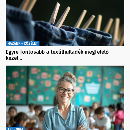
HAZÁNK - KÖZÉLET
Egyre fontosabb a textilhulladék megfelelő
kezel…
TECHNIKA