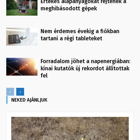
Értékes alapanyagokat rejtenek a
meghibásodott gépek
Nem érdemes évekig a fiókban
tartani a régi tableteket
Forradalom jöhet a napenergiában:
kínai kutatók új rekordot állítottak
fel
NEKED AJÁNLJUK