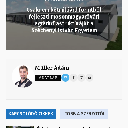
Csaknem kétmilliárd forintból
fejleszti mosonmagyaróvári
agrárinfrastruktúráját a
Széchenyi István Egyetem
Müller Ádám
ADATLAP
KAPCSOLÓDÓ CIKKEK
TÖBB A SZERZŐTŐL