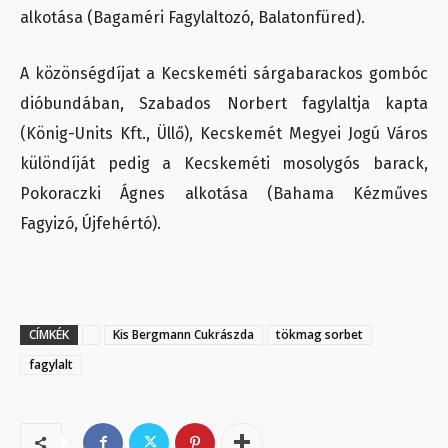
alkotása (Bagaméri Fagylaltozó, Balatonfüred).
A közönségdíjat a Kecskeméti sárgabarackos gombóc
dióbundában, Szabados Norbert fagylaltja kapta
(König-Units Kft., Üllő), Kecskemét Megyei Jogú Város
különdíját pedig a Kecskeméti mosolygós barack,
Pokoraczki Ágnes alkotása (Bahama Kézműves
Fagyizó, Újfehértó).
CÍMKÉK
Kis Bergmann Cukrászda
tökmag sorbet
fagylalt