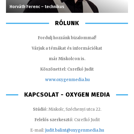
Horváth Ferenc – technikus
T
RÓLUNK
Fordulj hozzánk bizalommal!
Várjuk a témákat és információkat
már Miskolcon is.
Köszönettel: Csrefkó Judit
www.oxyge
nmedia.hu
KAPCSOLAT - OXYGEN MEDIA
Stúdió:
Miskolc, Széchenyi utca 22.
Felelős szerkesztő:
Csrefkó Judit
E-mail:
judit.balint@oxygenmedia.hu