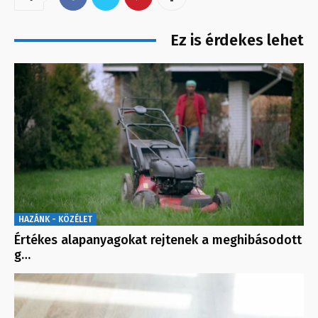
Ez is érdekes lehet
HAZÁNK - KÖZÉLET
Értékes alapanyagokat rejtenek a meghibásodott
g…