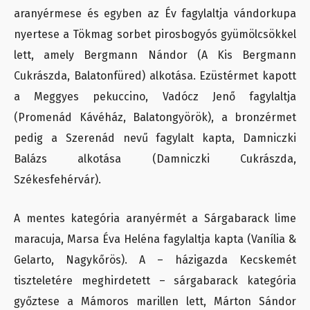
aranyérmese és egyben az Év fagylaltja vándorkupa
nyertese a Tökmag sorbet pirosbogyós gyümölcsökkel
lett, amely Bergmann Nándor (A Kis Bergmann
Cukrászda, Balatonfüred) alkotása. Ezüstérmet kapott
a Meggyes pekuccino, Vadócz Jenő fagylaltja
(Promenád Kávéház, Balatongyörök), a bronzérmet
pedig a Szerenád nevű fagylalt kapta, Damniczki
Balázs alkotása (Damniczki Cukrászda,
Székesfehérvár).
A mentes kategória aranyérmét a Sárgabarack lime
maracuja, Marsa Éva Heléna fagylaltja kapta (Vanília &
Gelarto, Nagykőrös). A – házigazda Kecskemét
tiszteletére meghirdetett – sárgabarack kategória
győztese a Mámoros marillen lett, Márton Sándor