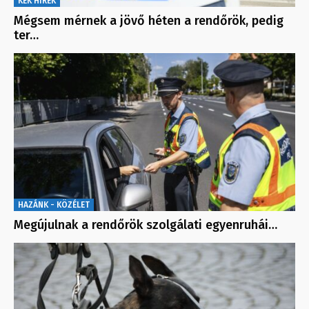
KÉK HÍREK
Mégsem mérnek a jövő héten a rendőrök, pedig
ter…
HAZÁNK - KÖZÉLET
Megújulnak a rendőrök szolgálati egyenruhái…