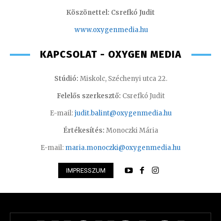
Köszönettel: Csrefkó Judit
www.oxyge
nmedia.hu
KAPCSOLAT - OXYGEN MEDIA
Stúdió:
Miskolc, Széchenyi utca 22.
Felelős szerkesztő:
Csrefkó Judit
E-mail:
judit.balint@oxygenmedia.hu
Értékesítés:
Monoczki Mária
E-mail:
maria.monoczki@oxygenmedia.hu
IMPRESSZUM