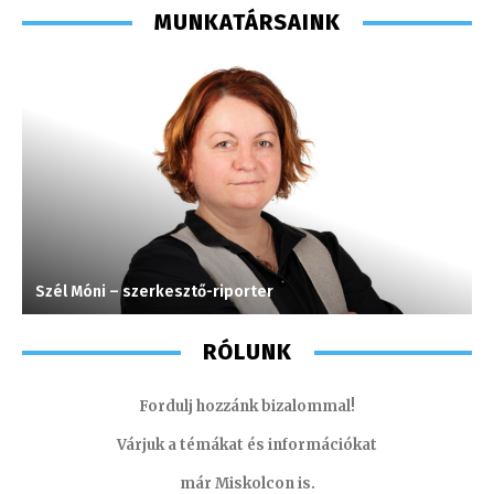
MUNKATÁRSAINK
Szél Móni – szerkesztő-riporter
S
RÓLUNK
Fordulj hozzánk bizalommal!
Várjuk a témákat és információkat
már Miskolcon is.