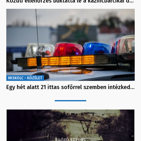
Közúti ellenőrzés buktatta le a kazincbarcikai d…
MISKOLC - KÖZÉLET
Egy hét alatt 21 ittas sofőrrel szemben intézked…
ELŐZŐ SZTORI