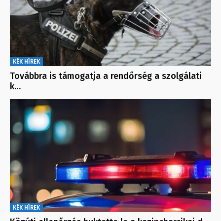
KÉK HÍREK
Továbbra is támogatja a rendőrség a szolgálati
k…
KÉK HÍREK