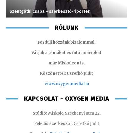
Szentgáthi Csaba – szerkesztő-riporter
H
RÓLUNK
Fordulj hozzánk bizalommal!
Várjuk a témákat és információkat
már Miskolcon is.
Köszönettel: Csrefkó Judit
www.oxyge
nmedia.hu
KAPCSOLAT - OXYGEN MEDIA
Stúdió:
Miskolc, Széchenyi utca 22.
Felelős szerkesztő:
Csrefkó Judit