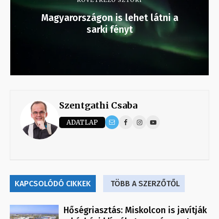
KÖVETKEZŐ SZTORI
Magyarországon is lehet látni a
sarki fényt
Szentgathi Csaba
ADATLAP
KAPCSOLÓDÓ CIKKEK
TÖBB A SZERZŐTŐL
Hőségriasztás: Miskolcon is javítják