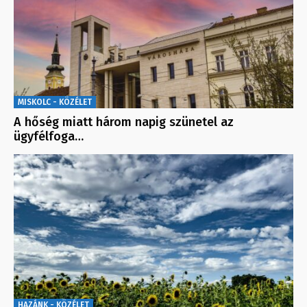
MISKOLC - KÖZÉLET
A hőség miatt három napig szünetel az
ügyfélfoga…
HAZÁNK - KÖZÉLET