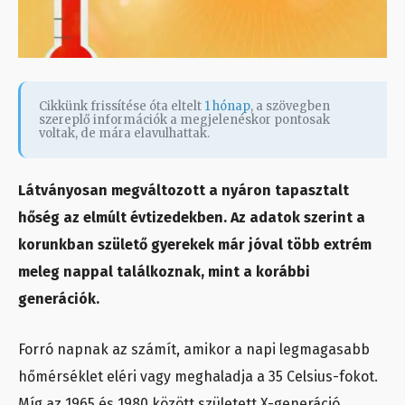
Cikkünk frissítése óta eltelt
1 hónap
, a szövegben
szereplő információk a megjelenéskor pontosak
voltak, de mára elavulhattak.
Látványosan megváltozott a nyáron tapasztalt
hőség az elmúlt évtizedekben. Az adatok szerint a
korunkban születő gyerekek már jóval több extrém
meleg nappal találkoznak, mint a korábbi
generációk.
Forró napnak az számít, amikor a napi legmagasabb
hőmérséklet eléri vagy meghaladja a 35 Celsius-fokot.
Míg az 1965 és 1980 között született X-generáció