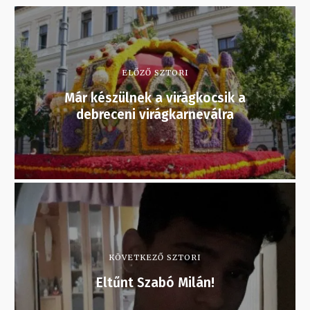
ELŐZŐ SZTORI
Már készülnek a virágkocsik a
debreceni virágkarneválra
KÖVETKEZŐ SZTORI
Eltűnt Szabó Milán!