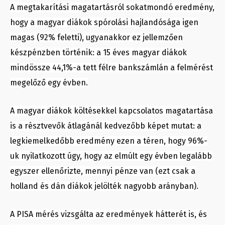
A megtakarítási magatartásról sokatmondó eredmény,
hogy a magyar diákok spórolási hajlandósága igen
magas (92% feletti), ugyanakkor ez jellemzően
készpénzben történik: a 15 éves magyar diákok
mindössze 44,1%-a tett félre bankszámlán a felmérést
megelőző egy évben.
A magyar diákok költésekkel kapcsolatos magatartása
is a résztvevők átlagánál kedvezőbb képet mutat: a
legkiemelkedőbb eredmény ezen a téren, hogy 96%-
uk nyilatkozott úgy, hogy az elmúlt egy évben legalább
egyszer ellenőrizte, mennyi pénze van (ezt csak a
holland és dán diákok jelölték nagyobb arányban).
A PISA mérés vizsgálta az eredmények hátterét is, és