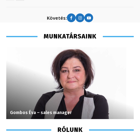
Követés:
MUNKATÁRSAINK
Gombos Éva – sales manager
J
RÓLUNK