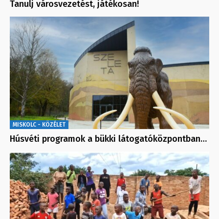
Tanulj városvezetést, játékosan!
MISKOLC - KÖZÉLET
Húsvéti programok a bükki látogatóközpontban…