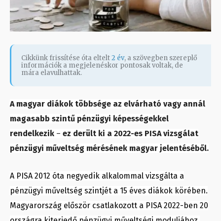
Cikkünk frissítése óta eltelt
2 év
, a szövegben szereplő
információk a megjelenéskor pontosak voltak, de
mára elavulhattak.
A magyar diákok többsége az elvárható vagy annál
magasabb szintű pénzügyi képességekkel
rendelkezik
–
ez derült ki a 2022-es PISA vizsgálat
pénzügyi műveltség mérésének magyar jelentéséből.
A PISA 2012 óta negyedik alkalommal vizsgálta a
pénzügyi műveltség szintjét a 15 éves diákok körében.
Magyarország először csatlakozott a PISA 2022-ben 20
országra kiterjedő pénzügyi műveltségi moduljához,