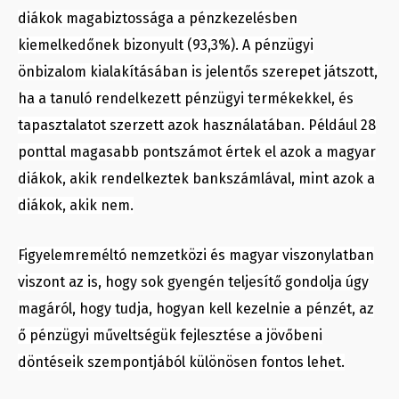
diákok magabiztossága a pénzkezelésben
kiemelkedőnek bizonyult (93,3%). A pénzügyi
önbizalom kialakításában is jelentős szerepet játszott,
ha a tanuló rendelkezett pénzügyi termékekkel, és
tapasztalatot szerzett azok használatában. Például 28
ponttal magasabb pontszámot értek el azok a magyar
diákok, akik rendelkeztek bankszámlával, mint azok a
diákok, akik nem.
Figyelemreméltó nemzetközi és magyar viszonylatban
viszont az is, hogy sok gyengén teljesítő gondolja úgy
magáról, hogy tudja, hogyan kell kezelnie a pénzét, az
ő pénzügyi műveltségük fejlesztése a jövőbeni
döntéseik szempontjából különösen fontos lehet.