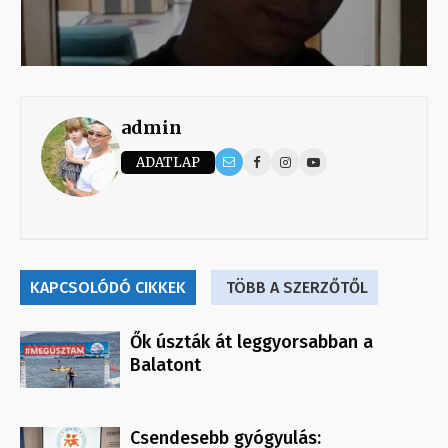
admin
ADATLAP
KAPCSOLÓDÓ CIKKEK
TÖBB A SZERZŐTŐL
Ők úszták át leggyorsabban a
Balatont
Csendesebb gyógyulás: