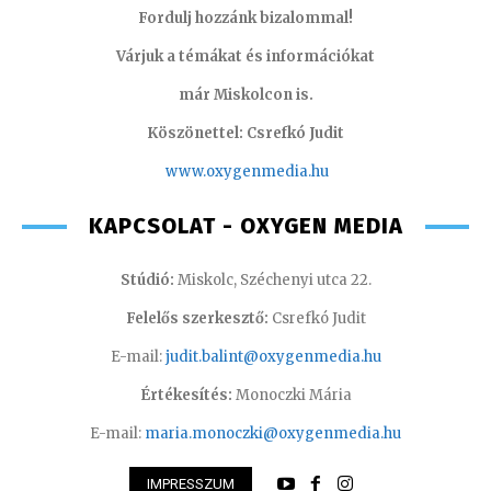
Fordulj hozzánk bizalommal!
Várjuk a témákat és információkat
már Miskolcon is.
Köszönettel: Csrefkó Judit
www.oxyge
nmedia.hu
KAPCSOLAT - OXYGEN MEDIA
Stúdió:
Miskolc, Széchenyi utca 22.
Felelős szerkesztő:
Csrefkó Judit
E-mail:
judit.balint@oxygenmedia.hu
Értékesítés:
Monoczki Mária
E-mail:
maria.monoczki@oxygenmedia.hu
IMPRESSZUM