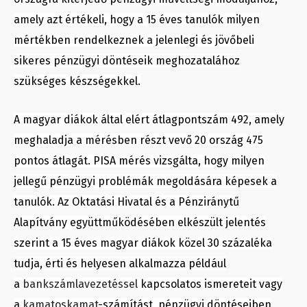
amely azt értékeli, hogy a 15 éves tanulók milyen
mértékben rendelkeznek a jelenlegi és jövőbeli
sikeres pénzügyi döntéseik meghozatalához
szükséges készségekkel.
A magyar diákok által elért átlagpontszám 492, amely
meghaladja a mérésben részt vevő 20 ország 475
pontos átlagát.
PISA mérés vizsgálta, hogy milyen
jellegű pénzügyi problémák megoldására képesek a
tanulók. Az Oktatási Hivatal és a Pénziránytű
Alapítvány együttműködésében elkészült jelentés
szerint a 15 éves magyar diákok közel 30 százaléka
tudja, érti és helyesen alkalmazza például
a
bankszámlavezetéssel
kapcsolatos ismereteit vagy
a
kamatoskamat
-számítást, pénzügyi döntéseiben