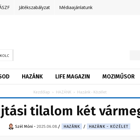
ÁSZF
Játékszabályzat
Médiaajánlatunk
SKOLC
SOD
HAZÁNK
LIFE MAGAZIN
MOZIMŰSOR
Kezdőlap
HAZÁNK
Hazánk - Közélet
jtási tilalom két várm
Szél Móni
-
2025.06.08.
HAZÁNK
HAZÁNK - KÖZÉLET