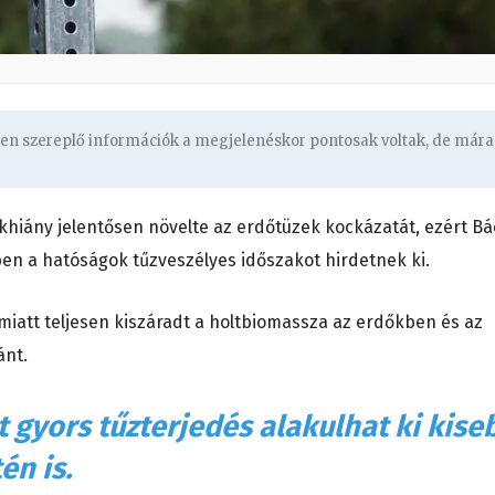
ben szereplő információk a megjelenéskor pontosak voltak, de mára
khiány jelentősen növelte az erdőtüzek kockázatát, ezért
Bá
ben
a hatóságok tűzveszélyes időszakot hirdetnek ki.
 miatt teljesen kiszáradt a holtbiomassza az erdőkben és az
ánt.
 gyors tűzterjedés alakulhat ki kise
én is.