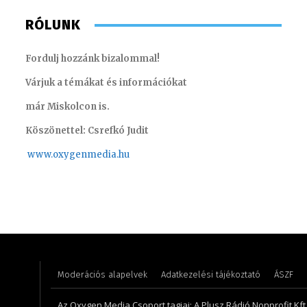
RÓLUNK
Fordulj hozzánk bizalommal!
Várjuk a témákat és információkat
már Miskolcon is.
Köszönettel: Csrefkó Judit
www.oxyge
nmedia.hu
Monoczki Mária – értékesítési vezető
Lukács B
Moderációs alapelvek
Adatkezelési tájékoztató
ÁSZF
Az Oxygen Media Csoport tagjai: A Plusz Rádió Nonprofit Kft