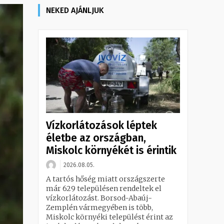
NEKED AJÁNLJUK
Vízkorlátozások léptek
életbe az országban,
Miskolc környékét is érintik
2026.08.05.
A tartós hőség miatt országszerte
már 629 településen rendeltek el
vízkorlátozást. Borsod-Abaúj-
Zemplén vármegyében is több,
Miskolc környéki települést érint az