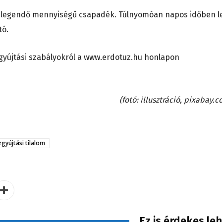
elegendő mennyiségű csapadék. Túlnyomóan napos időben l
ató.
tűzgyújtási szabályokról a www.erdotuz.hu honlapon
(fotó: illusztráció, pixabay.
zgyújtási tilalom
Ez is érdekes le