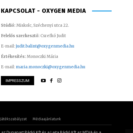
KAPCSOLAT - OXYGEN MEDIA
Stúdió:
Miskolc, Széchenyi utca 22.
Felelős szerkesztő:
Csrefkó Judit
E-mail:
judit.balint@oxygenmedia.hu
Értékesítés:
Monoczki Mária
E-mail:
maria.monoczki@oxygenmedia.hu
IMPRESSZUM
ence – online felelős szerkesztő
Szentgáthi Csaba –
Játékszabályzat
Médiaajánlatunk
, az Dunapart Rádió Kft és a Lajta Rádió Kft az MTVA és a