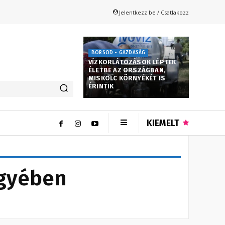
Jelentkezz be / Csatlakozz
BORSOD - GAZDASÁG
VÍZKORLÁTOZÁSOK LÉPTEK
ÉLETBE AZ ORSZÁGBAN,
MISKOLC KÖRNYÉKÉT IS
ÉRINTIK
KIEMELT
egyében