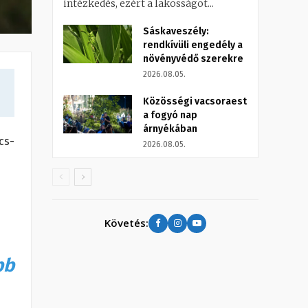
intézkedés, ezért a lakosságot...
Sáskaveszély:
rendkívüli engedély a
növényvédő szerekre
2026.08.05.
Közösségi vacsoraest
a fogyó nap
árnyékában
cs-
2026.08.05.
Követés:
bb