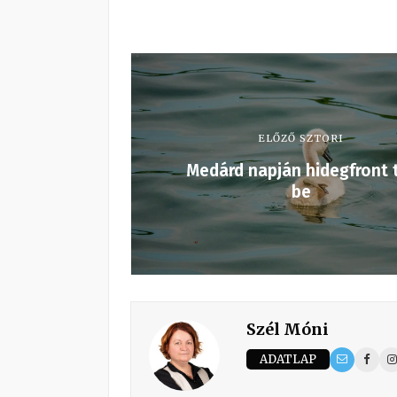
ELŐZŐ SZTORI
Medárd napján hidegfront 
be
Szél Móni
ADATLAP