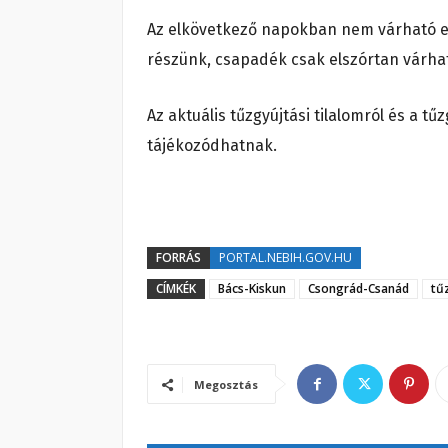
Az elkövetkező napokban nem várható 
részünk, csapadék csak elszórtan várh
Az aktuális tűzgyújtási tilalomról és a 
tájékozódhatnak.
FORRÁS
PORTAL.NEBIH.GOV.HU
CÍMKÉK
Bács-Kiskun
Csongrád-Csanád
tű
Megosztás