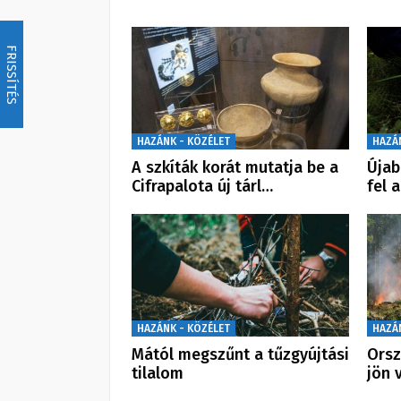
FRISSÍTÉS
HAZÁNK - KÖZÉLET
HAZÁ
A szkíták korát mutatja be a
Újab
Cifrapalota új tárl…
fel 
HAZÁNK - KÖZÉLET
HAZÁ
Mától megszűnt a tűzgyújtási
Orsz
tilalom
jön 