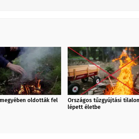
rmegyében oldották fel
Országos tűzgyújtási tilalo
lépett életbe