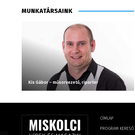
MUNKATÁRSAINK
Kis Gábor – műsorvezető, riporter
CÍMLAP
PROGRAM KERESŐ