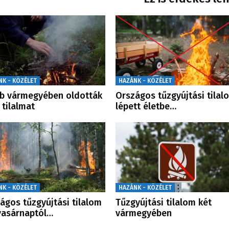
NK - KÖZÉLET
HAZÁNK - KÖZÉLET
b vármegyében oldották
Országos tűzgyújtási tilal
a tilalmat
lépett életbe…
NK - KÖZÉLET
HAZÁNK - KÖZÉLET
ágos tűzgyújtási tilalom
Tűzgyújtási tilalom két
vasárnaptól…
vármegyében