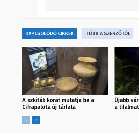
KAPCSOLÓDÓ CIKKEK
TÖBB A SZERZŐTŐL
A szkíták korát mutatja be a
Újabb vá
Cifrapalota új tárlata
a tilalmat