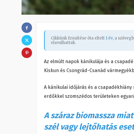
Cikkünk frissítése óta eltelt
1 év
, a szöveg
elavulhattak.
Az elmúlt napok kánikulája és a csapadé
Kiskun és Csongrád-Csanád vármegyék
A kánikulai időjárás és a csapadékhiány
erdőkkel szomszédos területeken egyar
A száraz biomassza miatt
szél vagy lejtőhatás eset