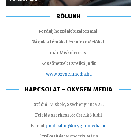
RÓLUNK
Fordulj hozzánk bizalommal!
Várjuk a témákat és információkat
már Miskolcon is.
Köszönettel: Csrefkó Judit
www.oxyge
nmedia.hu
KAPCSOLAT - OXYGEN MEDIA
Stúdió:
Miskolc, Széchenyi utca 22.
Felelős szerkesztő:
Csrefkó Judit
E-mail:
judit.balint@oxygenmedia.hu
Értékesítés:
Monoczki Mária