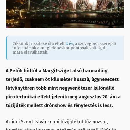
Cikkünk frissítése óta eltelt
2 év
, a szövegben szereplő
információk a megjelenéskor pontosak voltak, de
mára elavulhattak.
A Petőfi hídtól a Margitsziget alsó harmadáig
terjedő, csaknem öt kilométer hosszú, úgynevezett
látványtéren több mint negyvenötezer különálló
pirotechnikai effekt jelenik meg augusztus 20-án; a
tűzijáték mellett drónshow és fényfestés is lesz.
Az idei Szent István-napi tűzijátékot tűzmozsár,