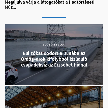
Megújulva várja a látogatókat a Hadtörténeti
Múz…
ELŐZŐ SZTORI
Bulizókat sodort a Dunába az
Ördög-árok kifolyóból kizúduló
csapadékvíz az Erzsébet hídnál