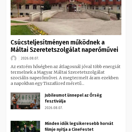
Csúcsteljesítményen működnek a
Máltai Szeretetszolgálat naperőművei
2026.08.07.
Az extrém hőségben az átlagosnál jóval több energiát
termelnek a Magyar Máltai Szeretetszolgálat
szociális naperőművei. A megtermelt áram ezekben
a napokban egy Tiszafüred méretű...
Jubileumot ünnepel az Őrség
fesztiválja
2026.08.07.
Minden idők legsikeresebb horvát
filmje nyitja a CineFestet