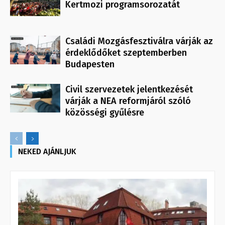
Kertmozi programsorozatát
Családi Mozgásfesztiválra várják az
érdeklődőket szeptemberben
Budapesten
Civil szervezetek jelentkezését
várják a NEA reformjáról szóló
közösségi gyűlésre
NEKED AJÁNLJUK