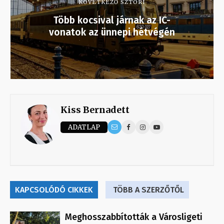
KÖVETKEZŐ SZTORI
Több kocsival járnak az IC-
vonatok az ünnepi hétvégén
Kiss Bernadett
ADATLAP
KAPCSOLÓDÓ CIKKEK
TÖBB A SZERZŐTŐL
Meghosszabbították a Városligeti