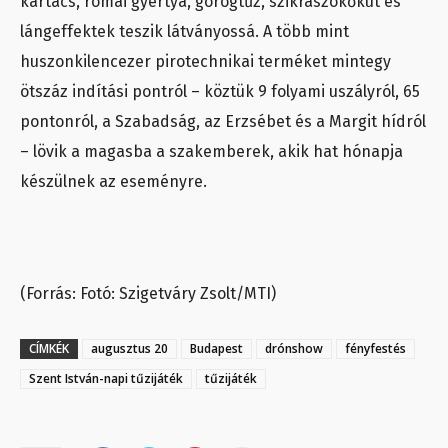
kartács, római gyertya, görögtűz, szikraszökőkút és
lángeffektek teszik látványossá. A több mint
huszonkilencezer pirotechnikai terméket mintegy
ötszáz indítási pontról – köztük 9 folyami uszályról, 65
pontonról, a Szabadság, az Erzsébet és a Margit hídról
– lövik a magasba a szakemberek, akik hat hónapja
készülnek az eseményre.
(Forrás: Fotó: Szigetváry Zsolt/MTI)
CÍMKÉK
augusztus 20
Budapest
drónshow
fényfestés
Szent István-napi tűzijáték
tűzijáték