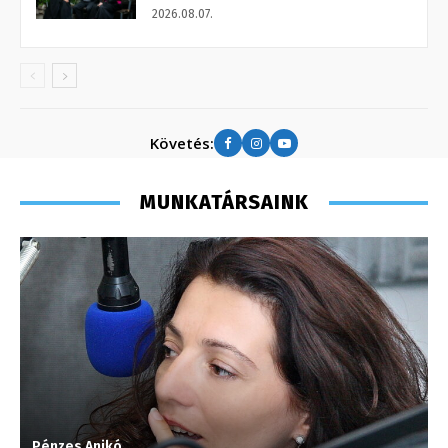
2026.08.07.
Követés:
MUNKATÁRSAINK
Pénzes Anikó
C