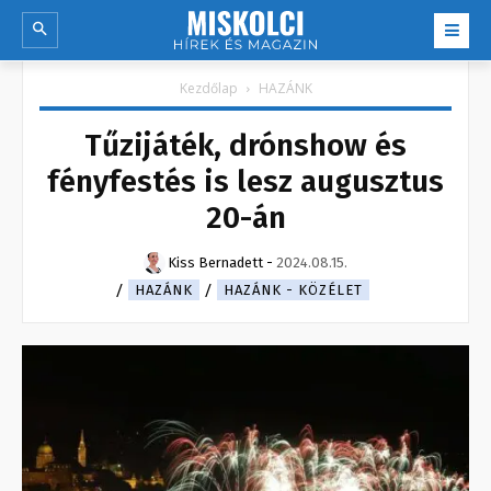
Kezdőlap
HAZÁNK
Tűzijáték, drónshow és
fényfestés is lesz augusztus
20-án
Kiss Bernadett
-
2024.08.15.
HAZÁNK
HAZÁNK - KÖZÉLET