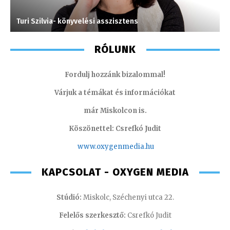
Turi Szilvia- könyvelési asszisztens
S
RÓLUNK
Fordulj hozzánk bizalommal!
Várjuk a témákat és információkat
már Miskolcon is.
Köszönettel: Csrefkó Judit
www.oxyge
nmedia.hu
KAPCSOLAT - OXYGEN MEDIA
Stúdió:
Miskolc, Széchenyi utca 22.
Felelős szerkesztő:
Csrefkó Judit