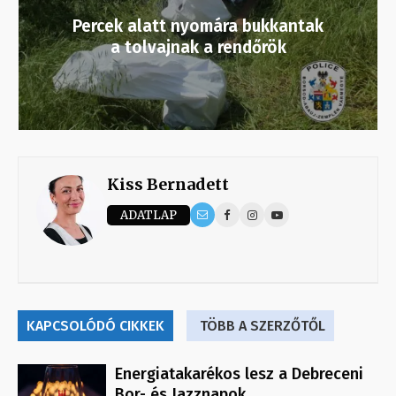
Percek alatt nyomára bukkantak
a tolvajnak a rendőrök
Kiss Bernadett
ADATLAP
KAPCSOLÓDÓ CIKKEK
TÖBB A SZERZŐTŐL
Energiatakarékos lesz a Debreceni
Bor- és Jazznapok