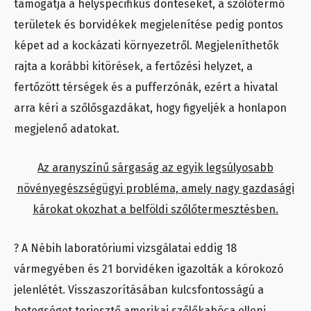
támogatja a helyspecifikus döntéseket, a szőlőtermő
területek és borvidékek megjelenítése pedig pontos
képet ad a kockázati környezetről. Megjeleníthetők
rajta a korábbi kitörések, a fertőzési helyzet, a
fertőzött térségek és a pufferzónák, ezért a hivatal
arra kéri a szőlősgazdákat, hogy figyeljék a honlapon
megjelenő adatokat.
Az aranyszínű sárgaság az egyik legsúlyosabb
növényegészségügyi probléma, amely nagy gazdasági
károkat okozhat a belföldi szőlőtermesztésben.
? A Nébih laboratóriumi vizsgálatai eddig 18
vármegyében és 21 borvidéken igazolták a kórokozó
jelenlétét. Visszaszorításában kulcsfontosságú a
betegséget terjesztő amerikai szőlőkabóca elleni