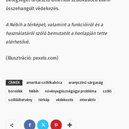
összehangolt védekezés.
A Nébih a térképet, valamint a funkcióiról és a
használatáról szóló bemutatót a honlapján tette
elérhetővé.
(Illusztráció: pexels.com)
CÍMKÉK
amerikai szőlőkabóca
aranyszínű sárgaság
borvidék
Nébih
növényegészségügyi probléma
szőlő
szőlőültetvény
térkép
védekezés
interaktív