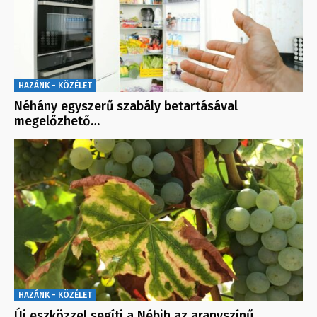
HAZÁNK - KÖZÉLET
Néhány egyszerű szabály betartásával
megelőzhető…
HAZÁNK - KÖZÉLET
Új eszközzel segíti a Nébih az aranyszínű