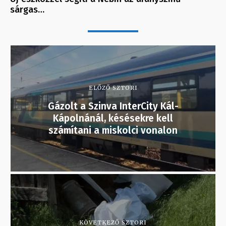
sárgas…
ELŐZŐ SZTORI
Gázolt a Szinva InterCity Kál-
Kápolnánál, késésekre kell
számítani a miskolci vonalon
KÖVETKEZŐ SZTORI