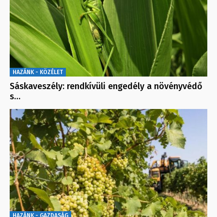
HAZÁNK - KÖZÉLET
Sáskaveszély: rendkívüli engedély a növényvédő
s…
HAZÁNK - GAZDASÁG