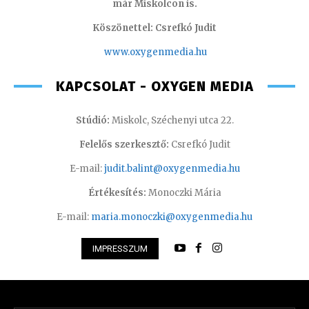
már Miskolcon is.
Köszönettel: Csrefkó Judit
www.oxyge
nmedia.hu
KAPCSOLAT - OXYGEN MEDIA
Stúdió:
Miskolc, Széchenyi utca 22.
Felelős szerkesztő:
Csrefkó Judit
E-mail:
judit.balint@oxygenmedia.hu
Értékesítés:
Monoczki Mária
E-mail:
maria.monoczki@oxygenmedia.hu
IMPRESSZUM