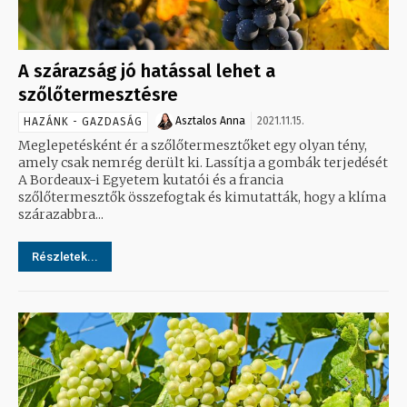
A szárazság jó hatással lehet a
szőlőtermesztésre
Asztalos Anna
2021.11.15.
HAZÁNK - GAZDASÁG
Meglepetésként ér a szőlőtermesztőket egy olyan tény,
amely csak nemrég derült ki. Lassítja a gombák terjedését
A Bordeaux-i Egyetem kutatói és a francia
szőlőtermesztők összefogtak és kimutatták, hogy a klíma
szárazabbra...
Részletek...