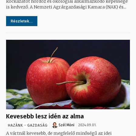
kockázatot hordoz és ökológiai alkalmazkodó képessége
is kedvező. A Nemzeti Agrárgazdasági Kamara (NAK) és...
Részletek...
Kevesebb lesz idén az alma
Szél Móni
2024.09.01.
HAZÁNK - GAZDASÁG
A vártnál kevesebb, de megfelelő minőségű az idei