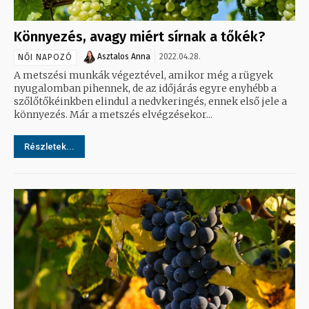
Könnyezés, avagy miért sírnak a tőkék?
Asztalos Anna
2022.04.28.
NŐI NAPOZÓ
A metszési munkák végeztével, amikor még a rügyek
nyugalomban pihennek, de az időjárás egyre enyhébb a
szőlőtőkéinkben elindul a nedvkeringés, ennek első jele a
könnyezés. Már a metszés elvégzésekor...
Részletek...