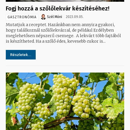
Fogj hozzá a szőlőlekvár készítéséhez!
Szél Móni
2023.09.05.
GASZTRONÓMIA
Mutatjuk a receptet. Hazánkban nem annyira gyakori,
hogy találkoznál szőlőlekvárral, de például Erdélyben
meglehetősen népszerű csemege. A lekvárt több fajtából
is készítheted. Ha a szőlő édes, kevesebb cukor is...
Részletek...