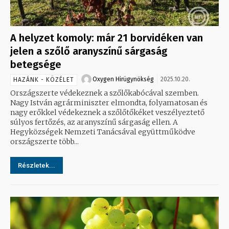
A helyzet komoly: már 21 borvidéken van
jelen a szőlő aranyszínű sárgaság
betegsége
Oxygen Hirügynökség
2025.10.20.
HAZÁNK - KÖZÉLET
Országszerte védekeznek a szőlőkabócával szemben.
Nagy István agrárminiszter elmondta, folyamatosan és
nagy erőkkel védekeznek a szőlőtőkéket veszélyeztető
súlyos fertőzés, az aranyszínű sárgaság ellen. A
Hegyközségek Nemzeti Tanácsával együttműködve
országszerte több...
Részletek...