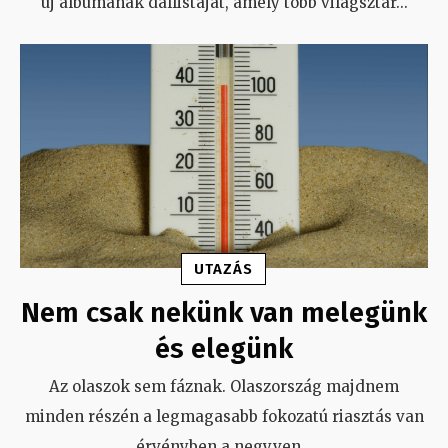
új albumának dallistáját, amely több világsztár
...
UTAZÁS
Nem csak nekünk van melegünk
és elegünk
Az olaszok sem fáznak. Olaszország majdnem
minden részén a legmagasabb fokozatú riasztás van
érvényben a negyven
...