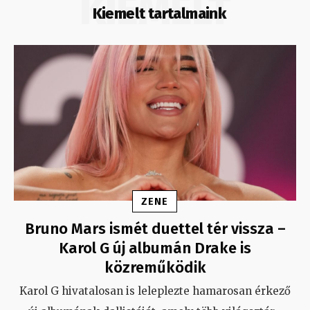
KIEMELT
Kiemelt tartalmaink
ZENE
Bruno Mars ismét duettel tér vissza –
Karol G új albumán Drake is
közreműködik
Karol G hivatalosan is leleplezte hamarosan érkező