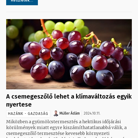
Részletek...
A csemegeszőlő lehet a klímaváltozás egyik
nyertese
Müller Ádám
2024.10.11.
HAZÁNK - GAZDASÁG
Miközben a gyümölcstermesztés a hektikus időjárási
körülmények miatt egyre kiszámíthatatlanabbá válik, a
csemegeszőlő termesztése kevesebb környezeti