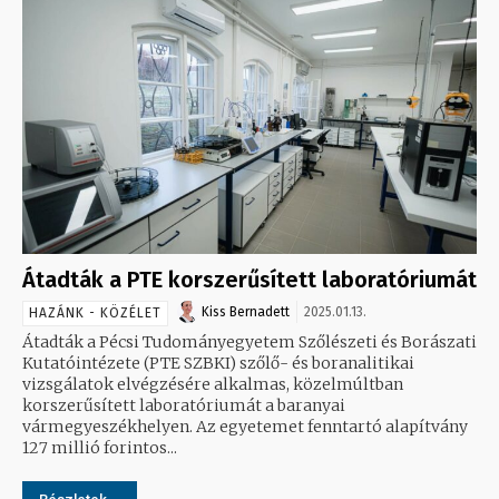
Átadták a PTE korszerűsített laboratóriumát
Kiss Bernadett
2025.01.13.
HAZÁNK - KÖZÉLET
Átadták a Pécsi Tudományegyetem Szőlészeti és Borászati
Kutatóintézete (PTE SZBKI) szőlő- és boranalitikai
vizsgálatok elvégzésére alkalmas, közelmúltban
korszerűsített laboratóriumát a baranyai
vármegyeszékhelyen. Az egyetemet fenntartó alapítvány
127 millió forintos...