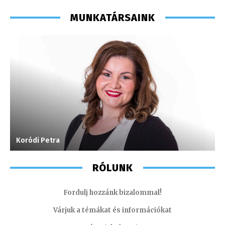
MUNKATÁRSAINK
Koródi Petra
M
RÓLUNK
Fordulj hozzánk bizalommal!
Várjuk a témákat és információkat