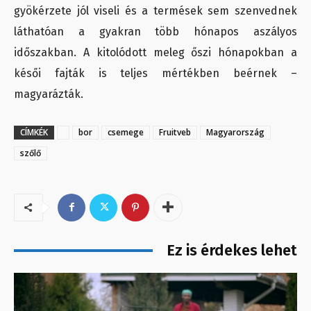
gyökérzete jól viseli és a termések sem szenvednek
láthatóan a gyakran több hónapos aszályos
időszakban. A kitolódott meleg őszi hónapokban a
késői fajták is teljes mértékben beérnek –
magyarázták.
CÍMKÉK
bor
csemege
Fruitveb
Magyarország
szőlő
Ez is érdekes lehet