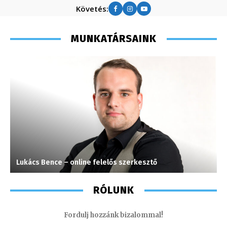
Követés:
MUNKATÁRSAINK
Lukács Bence – online felelős szerkesztő
G
RÓLUNK
Fordulj hozzánk bizalommal!