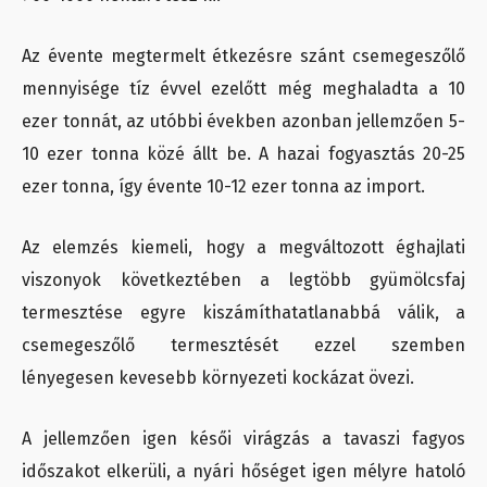
Az évente megtermelt étkezésre szánt csemegeszőlő
mennyisége tíz évvel ezelőtt még meghaladta a 10
ezer tonnát, az utóbbi években azonban jellemzően 5-
10 ezer tonna közé állt be. A hazai fogyasztás 20-25
ezer tonna, így évente 10-12 ezer tonna az import.
Az elemzés kiemeli, hogy a megváltozott éghajlati
viszonyok következtében a legtöbb gyümölcsfaj
termesztése egyre kiszámíthatatlanabbá válik, a
csemegeszőlő termesztését ezzel szemben
lényegesen kevesebb környezeti kockázat övezi.
A jellemzően igen késői virágzás a tavaszi fagyos
időszakot elkerüli, a nyári hőséget igen mélyre hatoló