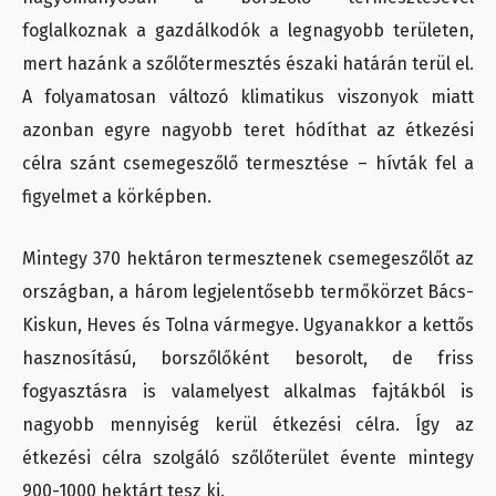
foglalkoznak a gazdálkodók a legnagyobb területen,
mert hazánk a szőlőtermesztés északi határán terül el.
A folyamatosan változó klimatikus viszonyok miatt
azonban egyre nagyobb teret hódíthat az étkezési
célra szánt csemegeszőlő termesztése – hívták fel a
figyelmet a körképben.
Mintegy 370 hektáron termesztenek csemegeszőlőt az
országban, a három legjelentősebb termőkörzet Bács-
Kiskun, Heves és Tolna vármegye. Ugyanakkor a kettős
hasznosítású, borszőlőként besorolt, de friss
fogyasztásra is valamelyest alkalmas fajtákból is
nagyobb mennyiség kerül étkezési célra. Így az
étkezési célra szolgáló szőlőterület évente mintegy
900-1000 hektárt tesz ki.