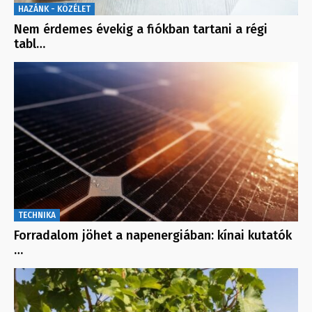
HAZÁNK - KÖZÉLET
Nem érdemes évekig a fiókban tartani a régi
tabl…
TECHNIKA
Forradalom jöhet a napenergiában: kínai kutatók
…