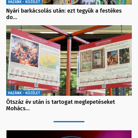
HAZÁNK - KÖZÉLET
Nyári barkácsolás után: ezt tegyük a festékes
do…
HAZÁNK - KÖZÉLET
Ötszáz év után is tartogat meglepetéseket
Mohács…