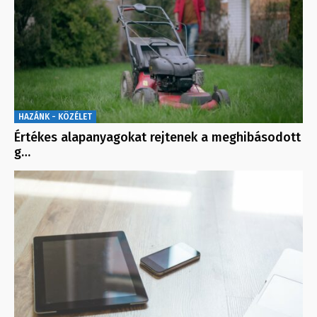
HAZÁNK - KÖZÉLET
Értékes alapanyagokat rejtenek a meghibásodott
g…