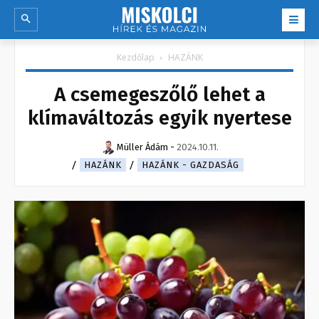
Kezdőlap
HAZÁNK
A csemegeszőlő lehet a
klímaváltozás egyik nyertese
Müller Ádám
-
2024.10.11.
HAZÁNK
HAZÁNK - GAZDASÁG