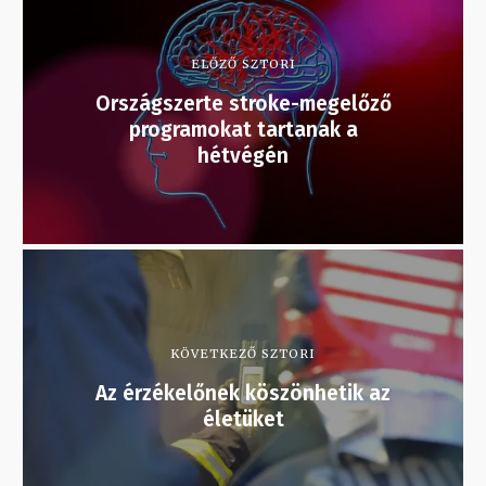
ELŐZŐ SZTORI
Országszerte stroke-megelőző
programokat tartanak a
hétvégén
KÖVETKEZŐ SZTORI
Az érzékelőnek köszönhetik az
életüket