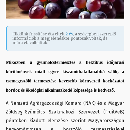
Cikkünk frissítése óta eltelt
2 év
, a szövegben szereplő
információk a megjelenéskor pontosak voltak, de
mára elavulhattak.
Miközben a gyümölcstermesztés a hektikus időjárási
körülmények miatt egyre kiszámíthatatlanabbá válik, a
csemegeszőlő termesztése kevesebb környezeti kockázatot
hordoz és ökológiai alkalmazkodó képessége is kedvező.
A Nemzeti Agrárgazdasági Kamara (NAK) és a Magyar
Zöldség-Gyümölcs Szakmaközi Szervezet (FruitVeB)
pénteken kiadott elemzése szerint Magyarországon
hagyományosan a borszőlő termesztésével