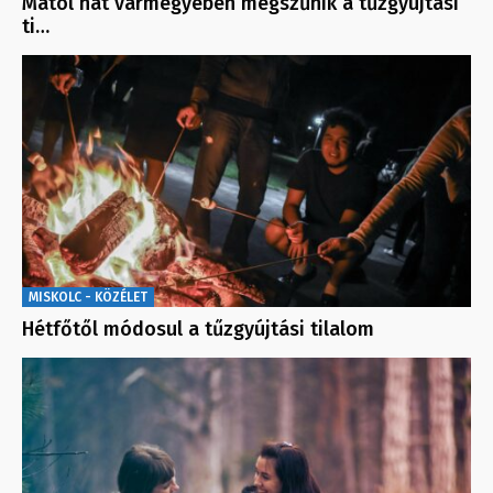
Mától hat vármegyében megszűnik a tűzgyújtási
ti…
MISKOLC - KÖZÉLET
Hétfőtől módosul a tűzgyújtási tilalom