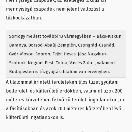
mennyiségű csapadék, az esetleges lokális kis
mennyiségű csapadék nem jelent változást a
tűzkockázatban.
Somogy mellett további 13 vármegyében – Bács-Kiskun,
Baranya, Borsod-Abaúj-Zemplén, Csongrád-Csanád,
Győr-Moson-Sopron, Fejér, Heves, Jász-Nagykun-
Szolnok, Nógrád, Pest, Tolna, Vas és Zala -, valamint
Budapesten is tűzgyújtási tilalom van érvényben.
A tilalommal érintett területeken tilos tüzet gyújtani
belterületi és külterületi erdőkben, valamint azok 200
méteres körzetében fekvő külterületi ingatlanokon, de
a fásításokban és azok 200 méteres körzetében lévő
külterületi ingatlanokon is.