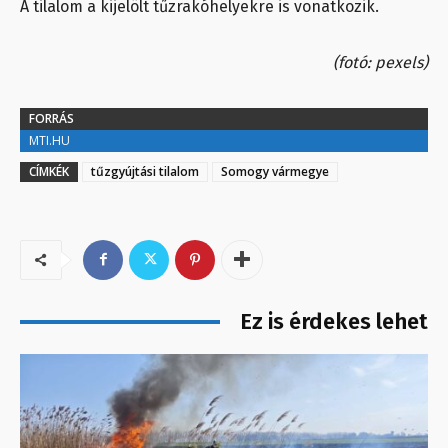
A tilalom a kijelölt tűzrakóhelyekre is vonatkozik.
(fotó: pexels)
FORRÁS
MTI.HU
CÍMKÉK
tűzgyújtási tilalom
Somogy vármegye
Ez is érdekes lehet