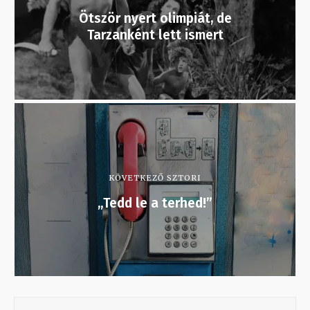
Ötször nyert olimpiát, de
Tarzanként lett ismert
KÖVETKEZŐ SZTORI
„Tedd le a terhed!”