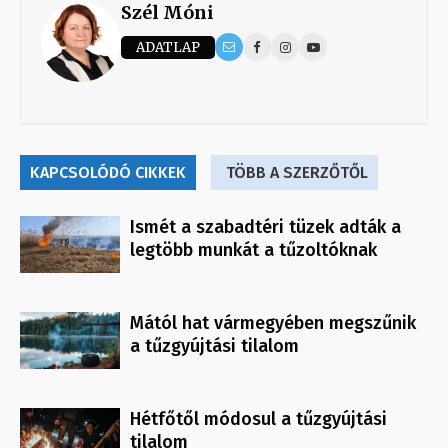
Szél Móni
ADATLAP
KAPCSOLÓDÓ CIKKEK
TÖBB A SZERZŐTŐL
Ismét a szabadtéri tüzek adták a
legtöbb munkát a tűzoltóknak
Mától hat vármegyében megszűnik
a tűzgyújtási tilalom
Hétfőtől módosul a tűzgyújtási
tilalom