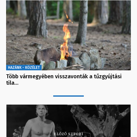
HAZÁNK - KÖZÉLET
Több vármegyében visszavonták a tűzgyújtási
tila…
ELŐZŐ SZTORI