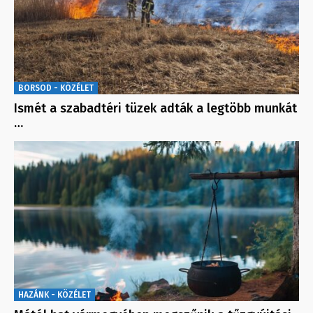
BORSOD - KÖZÉLET
Ismét a szabadtéri tüzek adták a legtöbb munkát
…
HAZÁNK - KÖZÉLET