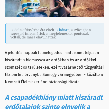
Cikkünk frissítése óta eltelt
12 hónap
, a szövegben
szereplő információk a megjelenéskor pontosak
voltak, de mára elavulhattak.
A jelentős nappali felmelegedés miatt ismét teljesen
kiszáradt a biomassza az erdőkben és az erdőkkel
szomszédos területeken, ezért vasárnaptól tűzgyújtási
tilalom lép érvénybe
Somogy vármegyében
– közölte a
Nemzeti Élelmiszerlánc-biztonsági Hivatal.
A csapadékhiány miatt kiszáradt
erdőtalajok szinte elnyelik a