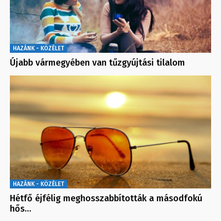
HAZÁNK - KÖZÉLET
Újabb vármegyében van tűzgyújtási tilalom
HAZÁNK - KÖZÉLET
Hétfő éjfélig meghosszabbították a másodfokú
hős…