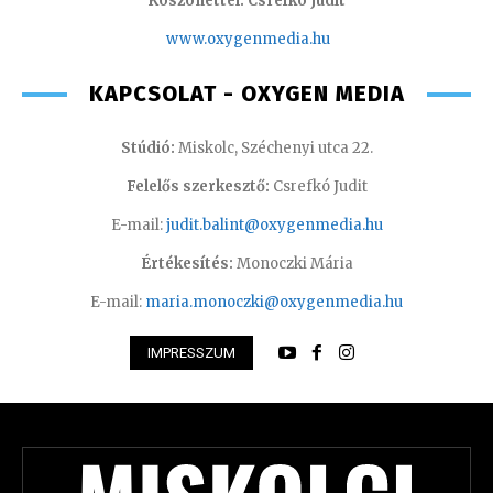
Köszönettel: Csrefkó Judit
www.oxyge
nmedia.hu
KAPCSOLAT - OXYGEN MEDIA
Stúdió:
Miskolc, Széchenyi utca 22.
Felelős szerkesztő:
Csrefkó Judit
E-mail:
judit.balint@oxygenmedia.hu
Értékesítés:
Monoczki Mária
E-mail:
maria.monoczki@oxygenmedia.hu
IMPRESSZUM