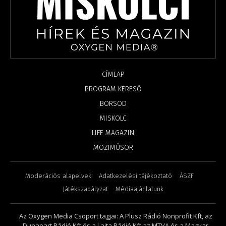
CÍMLAP
PROGRAM KERESŐ
BORSOD
MISKOLC
LIFE MAGAZIN
MOZIMŰSOR
Moderációs alapelvek
Adatkezelési tájékoztató
ÁSZF
Játékszabályzat
Médiaajánlatunk
Az Oxygen Media Csoport tagjai: A Plusz Rádió Nonprofit Kft, az
Dunapart Rádió Kft és a Lajta Rádió Kft az MTVA és a Magyar