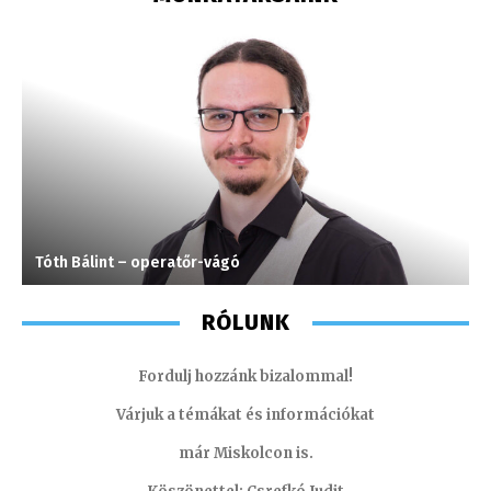
Tóth Bálint – operatőr-vágó
M
RÓLUNK
Fordulj hozzánk bizalommal!
Várjuk a témákat és információkat
már Miskolcon is.