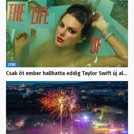
ZENE
Csak öt ember hallhatta eddig Taylor Swift új al…