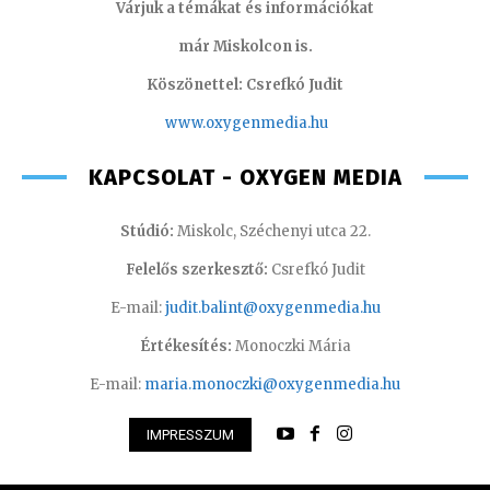
Várjuk a témákat és információkat
már Miskolcon is.
Köszönettel: Csrefkó Judit
www.oxyge
nmedia.hu
KAPCSOLAT - OXYGEN MEDIA
Stúdió:
Miskolc, Széchenyi utca 22.
Felelős szerkesztő:
Csrefkó Judit
E-mail:
judit.balint@oxygenmedia.hu
Értékesítés:
Monoczki Mária
E-mail:
maria.monoczki@oxygenmedia.hu
IMPRESSZUM