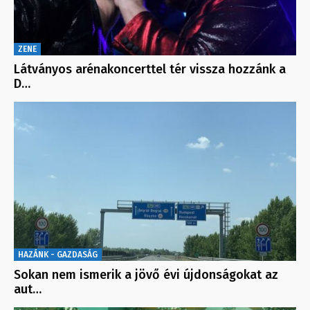
ZENE
Látványos arénakoncerttel tér vissza hozzánk a
D…
HAZÁNK - GAZDASÁG
Sokan nem ismerik a jövő évi újdonságokat az
aut…