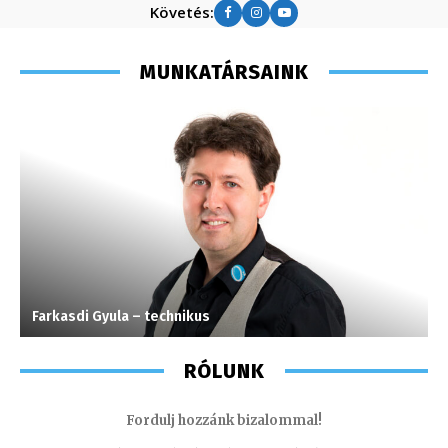
Követés:
MUNKATÁRSAINK
Farkasdi Gyula – technikus
S
RÓLUNK
Fordulj hozzánk bizalommal!