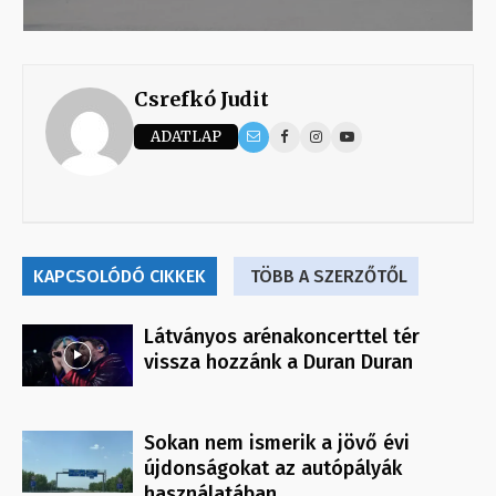
Csrefkó Judit
ADATLAP
KAPCSOLÓDÓ CIKKEK
TÖBB A SZERZŐTŐL
Látványos arénakoncerttel tér
vissza hozzánk a Duran Duran
Sokan nem ismerik a jövő évi
újdonságokat az autópályák
használatában