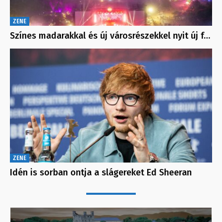
ZENE
Színes madarakkal és új városrészekkel nyit új f…
ZENE
Idén is sorban ontja a slágereket Ed Sheeran