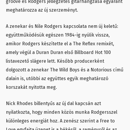
groove és Rodgers jellegzetes gitárhangzása egyaránt
meghatározza az új szerzeményt.
A zenekar és Nile Rodgers kapcsolata nem új keletű:
együttműködésük egészen 1984-ig nyúlik vissza,
amikor Rodgers készítette el a The Reflex remixét,
amely végül a Duran Duran első Billboard Hot 100
listavezető slágere lett. Később producerként
dolgozott a zenekar The Wild Boys és a Notorious című
dalain is, utóbbi az együttes egyik meghatározó
korszakát nyitotta meg.
Nick Rhodes billentyűs az új dal kapcsán azt
nyilatkozta, hogy minden közös munka Rodgersszel
különleges energiát hoz. A zenész szerint a Free to
Love egyfajta üzenet is a békéről, a reményről és az