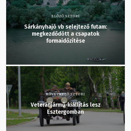
ELŐZŐ SZTORI
Sárkányhajó vb selejtező futam:
megkezdődött a csapatok
formaidőzítése
KÖVETKEZŐ SZTORI
Veteránjármű-kiállítás lesz
Esztergomban