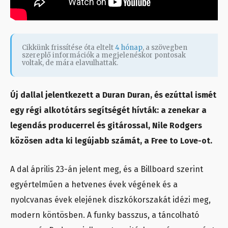
Cikkünk frissítése óta eltelt
4 hónap
, a szövegben
szereplő információk a megjelenéskor pontosak
voltak, de mára elavulhattak.
Új dallal jelentkezett a Duran Duran, és ezúttal ismét
egy régi alkotótárs segítségét hívták: a zenekar a
legendás producerrel és gitárossal, Nile Rodgers
közösen adta ki legújabb számát, a Free to Love-ot.
A dal április 23-án jelent meg, és a Billboard szerint
egyértelműen a hetvenes évek végének és a
nyolcvanas évek elejének diszkókorszakát idézi meg,
modern köntösben. A funky basszus, a táncolható