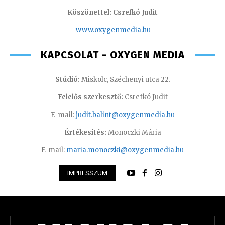
Köszönettel: Csrefkó Judit
www.oxyge
nmedia.hu
KAPCSOLAT - OXYGEN MEDIA
Stúdió:
Miskolc, Széchenyi utca 22.
Felelős szerkesztő:
Csrefkó Judit
E-mail:
judit.balint@oxygenmedia.hu
Értékesítés:
Monoczki Mária
E-mail:
maria.monoczki@oxygenmedia.hu
IMPRESSZUM