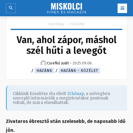
Kezdőlap
HAZÁNK
Van, ahol zápor, máshol
szél hűti a levegőt
Csrefkó Judit
-
2025.09.06.
HAZÁNK
HAZÁNK - KÖZÉLET
Cikkünk frissítése óta eltelt
11 hónap
, a szövegben
szereplő információk a megjelenéskor pontosak
voltak, de mára elavulhattak.
Zivataros ébresztő után szelesebb, de naposabb idő
jön.