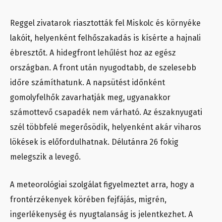
Reggel zivatarok riasztották fel Miskolc és környéke
lakóit, helyenként felhőszakadás is kísérte a hajnali
ébresztőt. A hidegfront lehűlést hoz az egész
országban. A front után nyugodtabb, de szelesebb
időre számíthatunk. A napsütést időnként
gomolyfelhők zavarhatják meg, ugyanakkor
számottevő csapadék nem várható. Az északnyugati
szél többfelé megerősödik, helyenként akár viharos
lökések is előfordulhatnak. Délutánra 26 fokig
melegszik a levegő.
A meteorológiai szolgálat figyelmeztet arra, hogy a
frontérzékenyek körében fejfájás, migrén,
ingerlékenység és nyugtalanság is jelentkezhet. A