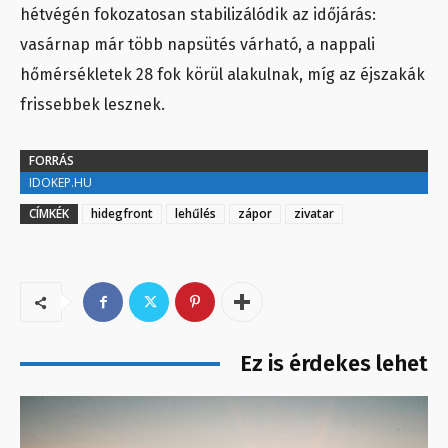
hétvégén fokozatosan stabilizálódik az időjárás:
vasárnap már több napsütés várható, a nappali
hőmérsékletek 28 fok körül alakulnak, míg az éjszakák
frissebbek lesznek.
FORRÁS
IDOKEP.HU
CÍMKÉK
hidegfront
lehűlés
zápor
zivatar
Ez is érdekes lehet