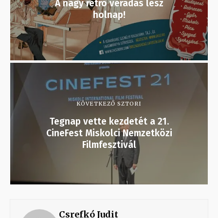
A nagy retró véradás lesz
holnap!
KÖVETKEZŐ SZTORI
Tegnap vette kezdetét a 21.
CineFest Miskolci Nemzetközi
Filmfesztivál
Csrefkó Judit