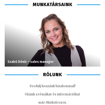
MUNKATÁRSAINK
Szabó Döníz – sales manager
M
RÓLUNK
Fordulj hozzánk bizalommal!
Várjuk a témákat és információkat
már Miskolcon is.