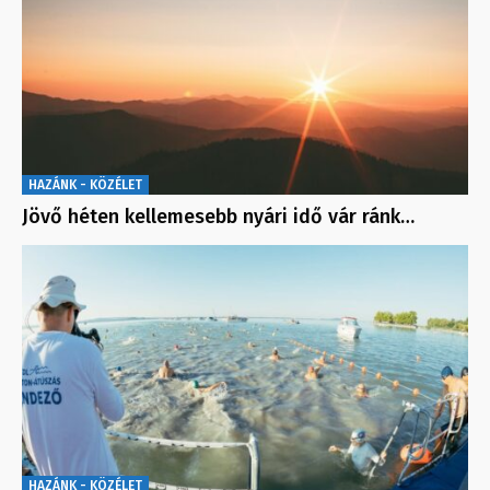
HAZÁNK - KÖZÉLET
Jövő héten kellemesebb nyári idő vár ránk…
HAZÁNK - KÖZÉLET