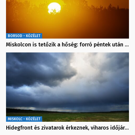
BORSOD - KÖZÉLET
Miskolcon is tetőzik a hőség: forró péntek után …
MISKOLC - KÖZÉLET
Hidegfront és zivatarok érkeznek, viharos időjár…