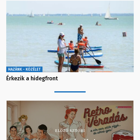
HAZÁNK - KÖZÉLET
Érkezik a hidegfront
ELŐZŐ SZTORI