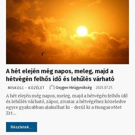
A hét elején még napos, meleg, majd a
hétvégén felhős idő és lehűlés várható
Oxygen Hirügynökség
2025.07.21.
MISKOLC - KÖZÉLET
A hét elején még napos, meleg, majd a hétvégén felhős idő
és lehűlés várható, zápor, zivatar a hétvégéhez közeledve
egyre gyakrabban alakulhat ki - derül ki a HungaroMet
Zrt....
Részletek...