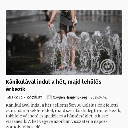
Kánikulával indul a hét, majd lehűlés
érkezik
Oxygen Hirügynökség
2025.07.14.
MISKOLC - KÖZÉLET
Kánikulával indul a hét: jellemzően 30 Celsius-fok feletti
csúcshőmérsékletekkel, majd szerdán hidegfront érkezik,
többfelé várható csapadék és a hőmérséklet is kissé
visszaesik. A hét végére azonban visszatér a napos-
gomolyfelhős idő...