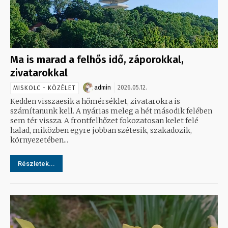
Ma is marad a felhős idő, záporokkal,
zivatarokkal
admin
2026.05.12.
MISKOLC - KÖZÉLET
Kedden visszaesik a hőmérséklet, zivatarokra is
számítanunk kell. A nyárias meleg a hét második felében
sem tér vissza. A frontfelhőzet fokozatosan kelet felé
halad, miközben egyre jobban szétesik, szakadozik,
környezetében...
Részletek...