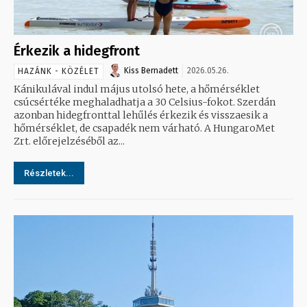
Érkezik a hidegfront
Kiss Bernadett
2026.05.26.
HAZÁNK - KÖZÉLET
Kánikulával indul május utolsó hete, a hőmérséklet
csúcsértéke meghaladhatja a 30 Celsius-fokot. Szerdán
azonban hidegfronttal lehűlés érkezik és visszaesik a
hőmérséklet, de csapadék nem várható. A HungaroMet
Zrt. előrejelzéséből az...
Részletek...