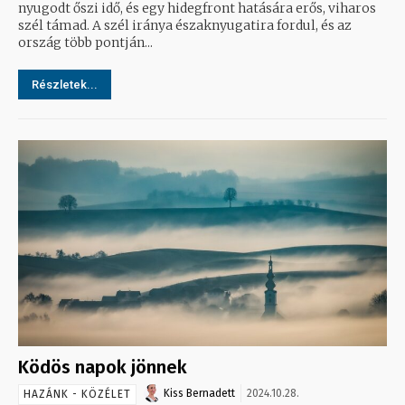
nyugodt őszi idő, és egy hidegfront hatására erős, viharos
szél támad. A szél iránya északnyugatira fordul, és az
ország több pontján...
Részletek...
Ködös napok jönnek
Kiss Bernadett
2024.10.28.
HAZÁNK - KÖZÉLET