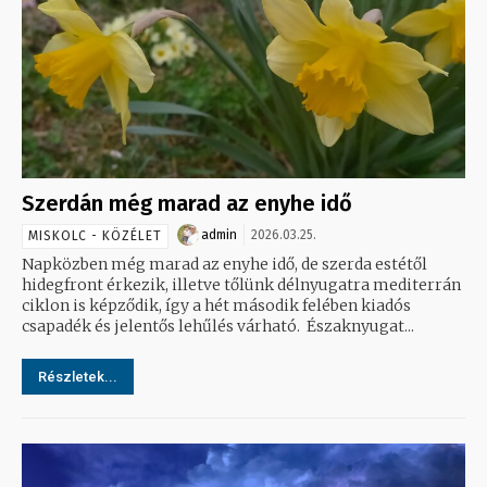
Szerdán még marad az enyhe idő
admin
2026.03.25.
MISKOLC - KÖZÉLET
Napközben még marad az enyhe idő, de szerda estétől
hidegfront érkezik, illetve tőlünk délnyugatra mediterrán
ciklon is képződik, így a hét második felében kiadós
csapadék és jelentős lehűlés várható. Északnyugat...
Részletek...