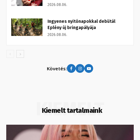
2026.08.06.
Ingyenes nyitónapokkal debütál
Eplény új bringapályája
2026.08.06.
Követés:
KIEMELT
Kiemelt tartalmaink