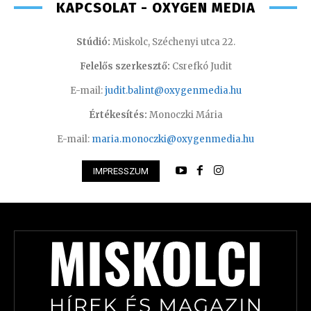
KAPCSOLAT - OXYGEN MEDIA
Stúdió:
Miskolc, Széchenyi utca 22.
Felelős szerkesztő:
Csrefkó Judit
E-mail:
judit.balint@oxygenmedia.hu
Értékesítés:
Monoczki Mária
E-mail:
maria.monoczki@oxygenmedia.hu
IMPRESSZUM