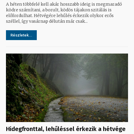
A héten többfelé kell akár hosszabb ideig is megmaradó
ködre számítani, a borult, ködös tájakon szitálás is
előfordulhat. Hétvégére lehűlés érkezik olykor erős
széllel, így vasárnap délután már csak...
Részletek...
Hidegfronttal, lehűléssel érkezik a hétvége