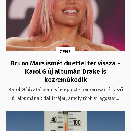
ZENE
Bruno Mars ismét duettel tér vissza –
Karol G új albumán Drake is
közreműködik
Karol G hivatalosan is leleplezte hamarosan érkező
új albumának dallistáját, amely több világsztár
...