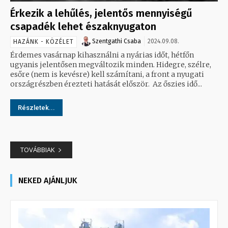
Érkezik a lehűlés, jelentős mennyiségű
csapadék lehet északnyugaton
Szentgathi Csaba
2024.09.08.
HAZÁNK - KÖZÉLET
Érdemes vasárnap kihasználni a nyárias időt, hétfőn
ugyanis jelentősen megváltozik minden. Hidegre, szélre,
esőre (nem is kevésre) kell számítani, a front a nyugati
országrészben érezteti hatását először. Az őszies idő...
Részletek...
TOVÁBBIAK
NEKED AJÁNLJUK