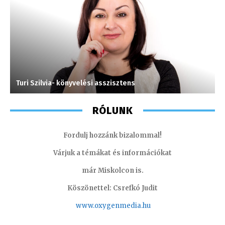
Turi Szilvia- könyvelési asszisztens
P
RÓLUNK
Fordulj hozzánk bizalommal!
Várjuk a témákat és információkat
már Miskolcon is.
Köszönettel: Csrefkó Judit
www.oxyge
nmedia.hu