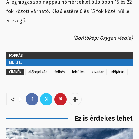
A legmagasabb nappali hőmérséklet általában 15 és 22
fok között várható. Késő estére 6 és 15 fok közé hűl le
a levegő.
(Borítókép: Oxygen Media)
FORRÁS
MET.HU
CÍMKÉK
előrejelzés
felhős
lehűlés
zivatar
időjárás
Ez is érdekes lehet