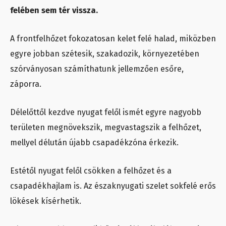
felében sem tér vissza.
A frontfelhőzet fokozatosan kelet felé halad, miközben
egyre jobban szétesik, szakadozik, környezetében
szórványosan számíthatunk jellemzően esőre,
záporra.
Délelőttől kezdve nyugat felől ismét egyre nagyobb
területen megnövekszik, megvastagszik a felhőzet,
mellyel délután újabb csapadékzóna érkezik.
Estétől nyugat felől csökken a felhőzet és a
csapadékhajlam is. Az északnyugati szelet sokfelé erős
lökések kísérhetik.