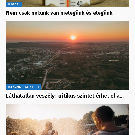
UTAZÁS
Nem csak nekünk van melegünk és elegünk
HAZÁNK - KÖZÉLET
Láthatatlan veszély: kritikus szintet érhet el a…