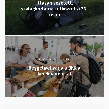
Ittasan vezetett,
szalagkorlátnak ütközött a 26-
oson
KÖVETKEZŐ SZTORI
Reggelivel várja a BKK a
kerékpárosokat