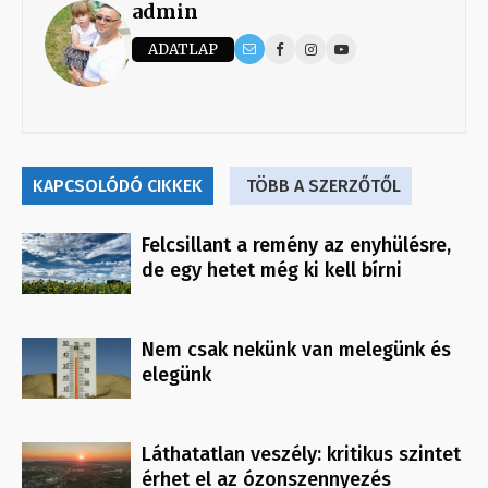
admin
ADATLAP
KAPCSOLÓDÓ CIKKEK
TÖBB A SZERZŐTŐL
Felcsillant a remény az enyhülésre,
de egy hetet még ki kell bírni
Nem csak nekünk van melegünk és
elegünk
Láthatatlan veszély: kritikus szintet
érhet el az ózonszennyezés