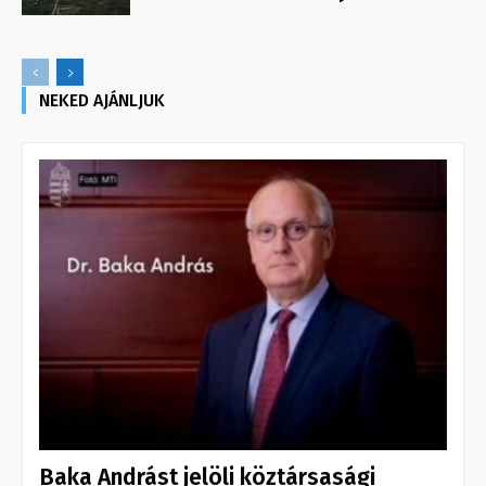
NEKED AJÁNLJUK
Baka Andrást jelöli köztársasági