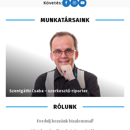
Követés:
MUNKATÁRSAINK
Szentgáthi Csaba – szerkesztő-riporter
H
RÓLUNK
Fordulj hozzánk bizalommal!