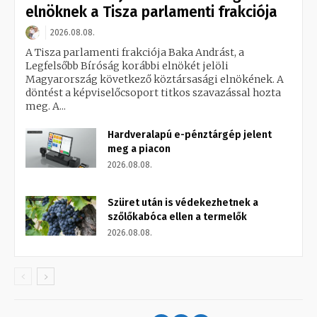
elnöknek a Tisza parlamenti frakciója
2026.08.08.
A Tisza parlamenti frakciója Baka Andrást, a
Legfelsőbb Bíróság korábbi elnökét jelöli
Magyarország következő köztársasági elnökének. A
döntést a képviselőcsoport titkos szavazással hozta
meg. A...
Hardveralapú e-pénztárgép jelent
meg a piacon
2026.08.08.
Szüret után is védekezhetnek a
szőlőkabóca ellen a termelők
2026.08.08.