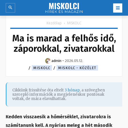
Kezdőlap
MISKOLC
Ma is marad a felhős idő,
záporokkal, zivatarokkal
admin
-
2026.05.12.
MISKOLC
MISKOLC - KÖZÉLET
Cikkünk frissítése óta eltelt
3 hónap
, a szövegben
szereplő információk a megjelenéskor pontosak
voltak, de mára elavulhattak.
Kedden visszaesik a hőmérséklet, zivatarokra is
számítanunk kell. A nyárias meleg a hét második