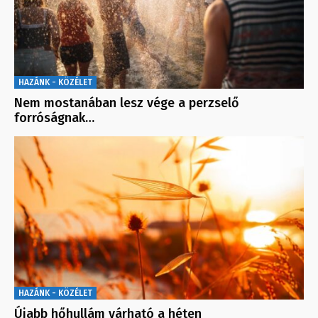
HAZÁNK - KÖZÉLET
Nem mostanában lesz vége a perzselő
forróságnak…
HAZÁNK - KÖZÉLET
Újabb hőhullám várható a héten