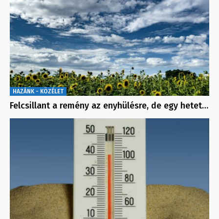
HAZÁNK - KÖZÉLET
Felcsillant a remény az enyhülésre, de egy hetet…