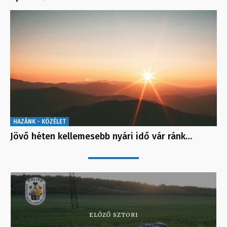
HAZÁNK - KÖZÉLET
Jövő héten kellemesebb nyári idő vár ránk…
ELŐZŐ SZTORI