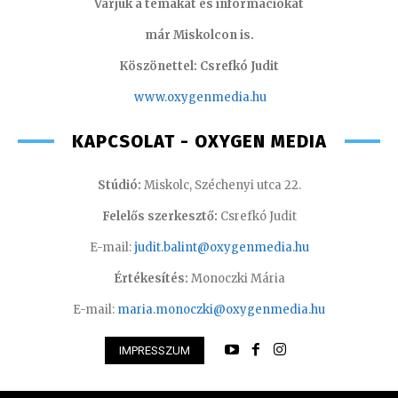
Várjuk a témákat és információkat
már Miskolcon is.
Köszönettel: Csrefkó Judit
www.oxyge
nmedia.hu
KAPCSOLAT - OXYGEN MEDIA
Stúdió:
Miskolc, Széchenyi utca 22.
Felelős szerkesztő:
Csrefkó Judit
E-mail:
judit.balint@oxygenmedia.hu
Értékesítés:
Monoczki Mária
E-mail:
maria.monoczki@oxygenmedia.hu
IMPRESSZUM