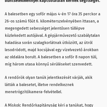
bűncselekménnyel kapcsolatban kérnek segítséget.
A balesetben egy sofőr május 4-én 17 óra 35 perckor a
26-os számú főút 6. kilométerszelvényében ittasan, a
megengedett sebességet jelentősen túllépve
közlekedett autójával. A gépjárművezető szabálytalan
haladása során szalagkorlátnak ütközött, az útról
lesodródott, majd kocsijával egy vízelvezető árokban
az oldalára borult. A balesetben a sofőr 8 napon túli,
míg három utasa könnyű sérüléseket szenvedett.
A rendőrök olyan tanúk jelentkezését várják, akik
látták a balesetet, illetve rendelkeznek
menetrögzítőkamera-felvétellel.
A Miskolc Rendőrkapitányság kéri a tanúkat, hogy