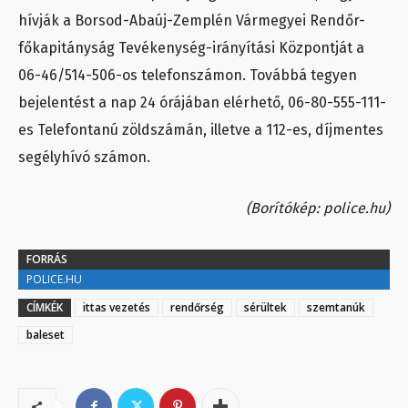
hívják a Borsod-Abaúj-Zemplén Vármegyei Rendőr-
főkapitányság Tevékenység-irányítási Központját a
06-46/514-506-os telefonszámon. Továbbá tegyen
bejelentést a nap 24 órájában elérhető, 06-80-555-111-
es Telefontanú zöldszámán, illetve a 112-es, díjmentes
segélyhívó számon.
(Borítókép: police.hu)
FORRÁS
POLICE.HU
CÍMKÉK
ittas vezetés
rendőrség
sérültek
szemtanúk
baleset