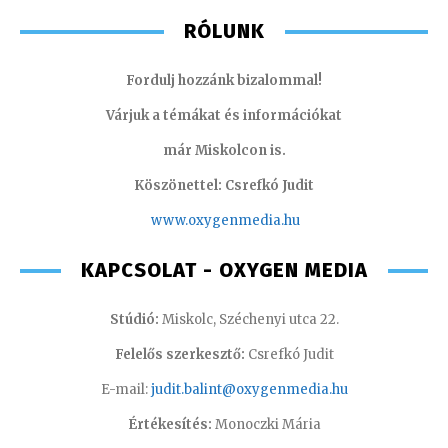
RÓLUNK
Fordulj hozzánk bizalommal!
Várjuk a témákat és információkat
már Miskolcon is.
Köszönettel: Csrefkó Judit
www.oxyge
nmedia.hu
KAPCSOLAT - OXYGEN MEDIA
Stúdió:
Miskolc, Széchenyi utca 22.
Felelős szerkesztő:
Csrefkó Judit
E-mail:
judit.balint@oxygenmedia.hu
Értékesítés:
Monoczki Mária