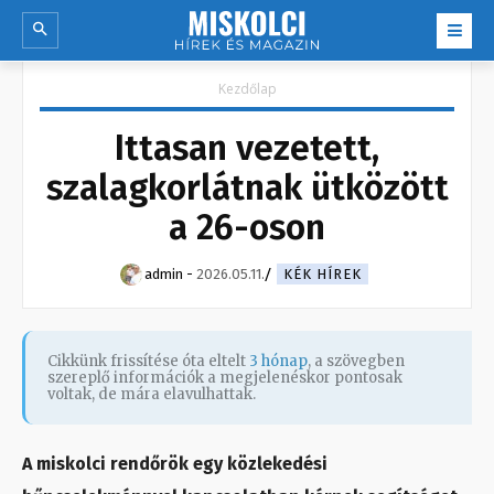
Kezdőlap
Ittasan vezetett,
szalagkorlátnak ütközött
a 26-oson
admin
-
2026.05.11.
KÉK HÍREK
Cikkünk frissítése óta eltelt
3 hónap
, a szövegben
szereplő információk a megjelenéskor pontosak
voltak, de mára elavulhattak.
A miskolci rendőrök egy közlekedési