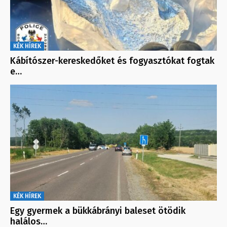
KÉK HÍREK
Kábítószer-kereskedőket és fogyasztókat fogtak
e…
KÉK HÍREK
Egy gyermek a bükkábrányi baleset ötödik
halálos…