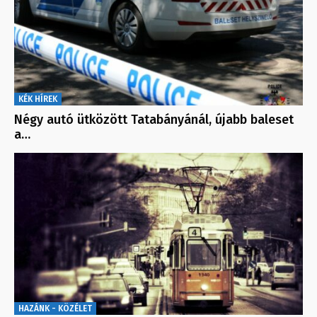
KÉK HÍREK
Négy autó ütközött Tatabányánál, újabb baleset
a…
HAZÁNK - KÖZÉLET