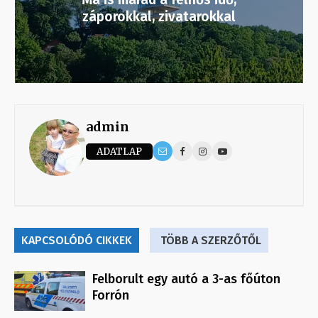
záporokkal, zivatarokkal
admin
ADATLAP
KAPCSOLÓDÓ CIKKEK
TÖBB A SZERZŐTŐL
Felborult egy autó a 3-as főúton
Forrón