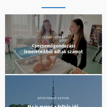
ELŐZŐ SZTORI
Csecsemőgondozási
ismereteikből adtak számot
KÖVETKEZŐ SZTORI
Ma is marad a felhős idő,