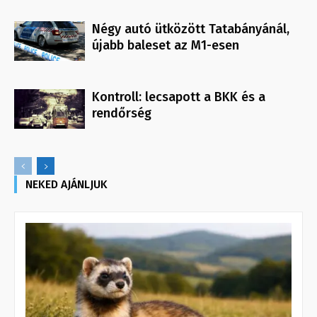
Négy autó ütközött Tatabányánál,
újabb baleset az M1-esen
Kontroll: lecsapott a BKK és a
rendőrség
NEKED AJÁNLJUK