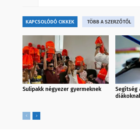
KAPCSOLÓDÓ CIKKEK
TÖBB A SZERZŐTŐL
Sulipakk négyezer gyermeknek
Segítség 
diákokna