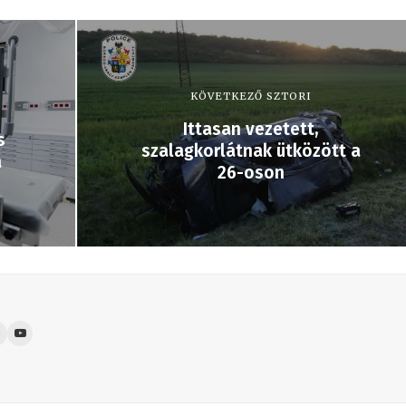
KÖVETKEZŐ SZTORI
Ittasan vezetett,
s
szalagkorlátnak ütközött a
a
26-oson