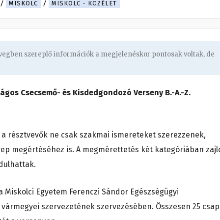
.
MISKOLC
MISKOLC - KÖZÉLET
övegben szereplő információk a megjelenéskor pontosak voltak, de
ágos Csecsemő- és Kisdedgondozó Verseny B.-A.-Z.
y a résztvevők ne csak szakmai ismereteket szerezzenek,
ep megértéséhez is. A megmérettetés két kategóriában zajlo
dulhattak.
Miskolci Egyetem Ferenczi Sándor Egészségügyi
t vármegyei szervezetének szervezésében. Összesen 25 csap