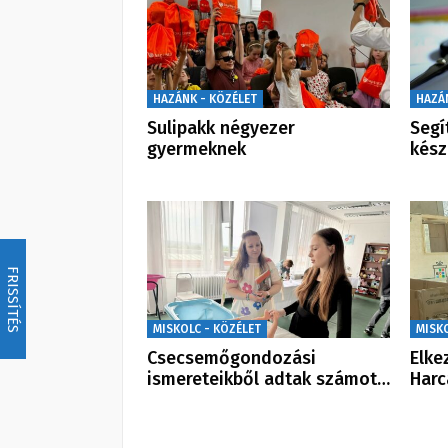
HAZÁNK - KÖZÉLET
HAZÁ
Sulipakk négyezer
Segí
gyermeknek
kész
FRISSÍTÉS
MISKOLC - KÖZÉLET
MISK
Csecsemőgondozási
Elke
ismereteikből adtak számot…
Harc