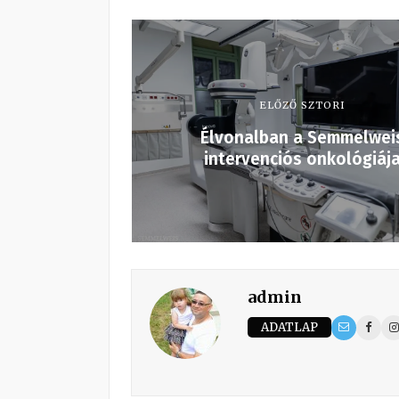
ELŐZŐ SZTORI
Élvonalban a Semmelwei
intervenciós onkológiáj
admin
ADATLAP