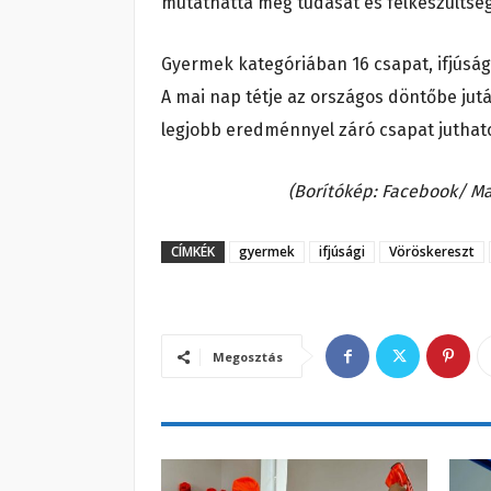
mutathatta meg tudását és felkészültsé
Gyermek kategóriában 16 csapat, ifjúság
A mai nap tétje az országos döntőbe jutá
legjobb eredménnyel záró csapat juthat
(Borítókép: Facebook/ M
CÍMKÉK
gyermek
ifjúsági
Vöröskereszt
Megosztás