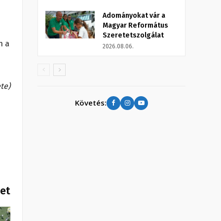
Adományokat vár a
Magyar Református
Szeretetszolgálat
n a
2026.08.06.
te)
Követés:
het