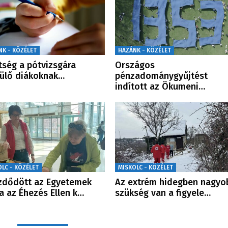
NK - KÖZÉLET
HAZÁNK - KÖZÉLET
tség a pótvizsgára
Országos
ülő diákoknak…
pénzadománygyűjtést
indított az Ökumeni…
OLC - KÖZÉLET
MISKOLC - KÖZÉLET
zdődött az Egyetemek
Az extrém hidegben nagyo
a az Éhezés Ellen k…
szükség van a figyele…