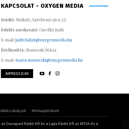
KAPCSOLAT - OXYGEN MEDIA
Stúdió:
Miskolc, Széchenyi utca 22.
Felelős szerkesztő:
Csrefkó Judit
E-mail:
judit.balint@oxygenmedia.hu
Értékesítés:
Monoczki Mária
E-mail:
maria.monoczki@oxygenmedia.hu
IMPRESSZUM
nikó – irodavezető
Farkasdi Gyula – t
Játékszabályzat
Médiaajánlatunk
, az Dunapart Rádió Kft és a Lajta Rádió Kft az MTVA és a