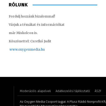
RÓLUNK
Fordulj hozzánk bizalommal!
Várjuk a témákat és információkat
már Miskolcon is.
Köszönettel: Csrefkó Judit
www.oxyge
nmedia.hu
Koródi Petra
Torma A
Moderációs alapelvek
Adatkezelési tájékoztató
ÁSZF
Az Oxygen Media Csoport tagjai: A Plusz Rádió Nonprofit Kft