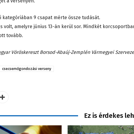
gét a versenyen.
i kategóriában 9 csapat mérte össze tudását.
s volt, amelyre június 13-án kerül sor. Mindkét korcsoportba
ott tovább.
agyar Vöröskereszt Borsod-Abaúj-Zemplén Vármegyei Szerveze
csecsemőgondozási verseny
Ez is érdekes le