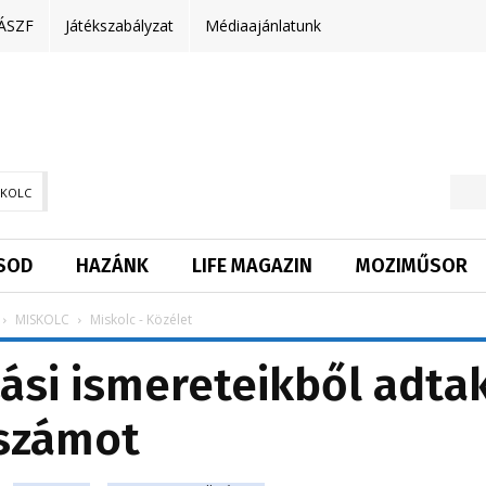
ÁSZF
Játékszabályzat
Médiaajánlatunk
SKOLC
SOD
HAZÁNK
LIFE MAGAZIN
MOZIMŰSOR
MISKOLC
Miskolc - Közélet
si ismereteikből adta
számot