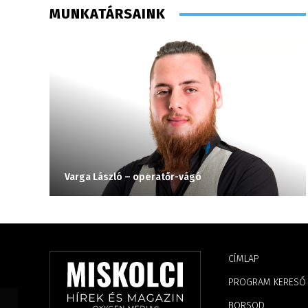
MUNKATÁRSAINK
Varga László – operatőr-vágó
CÍMLAP
PROGRAM KERESŐ
BORSOD