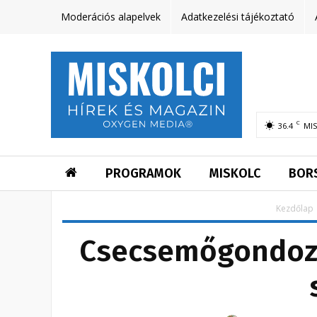
Moderációs alapelvek
Adatkezelési tájékoztató
C
36.4
MI
PROGRAMOK
MISKOLC
BOR
Kezdőlap
Csecsemőgondozá