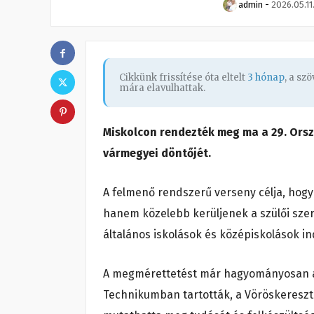
admin
-
2026.05.11
Cikkünk frissítése óta eltelt
3 hónap
, a sz
mára elavulhattak.
Miskolcon rendezték meg ma a 29. Orsz
vármegyei döntőjét.
A felmenő rendszerű verseny célja, hog
hanem közelebb kerüljenek a szülői szer
általános iskolások és középiskolások in
A megmérettetést már hagyományosan a 
Technikumban tartották, a Vöröskeresz