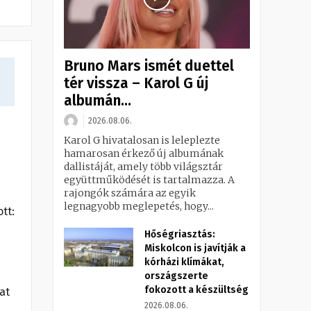
Bruno Mars ismét duettel
tér vissza – Karol G új
albumán...
2026.08.06.
Karol G hivatalosan is leleplezte
hamarosan érkező új albumának
dallistáját, amely több világsztár
együttműködését is tartalmazza. A
rajongók számára az egyik
legnagyobb meglepetés, hogy...
tt:
Hőségriasztás:
Miskolcon is javítják a
kórházi klímákat,
országszerte
fokozott a készültség
at
2026.08.06.