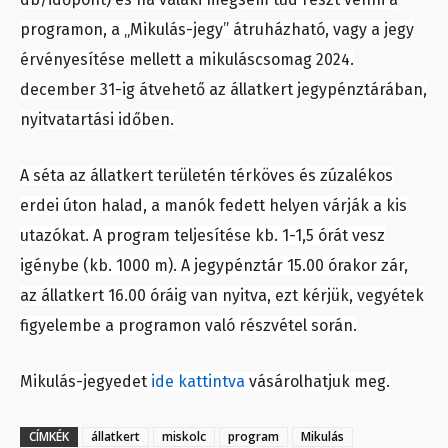
programon, a „Mikulás-jegy” átruházható, vagy a jegy
érvényesítése mellett a mikuláscsomag 2024.
december 31-ig átvehető az állatkert jegypénztárában,
nyitvatartási időben.
A séta az állatkert területén térköves és zúzalékos
erdei úton halad, a manók fedett helyen várják a kis
utazókat. A program teljesítése kb. 1-1,5 órát vesz
igénybe (kb. 1000 m). A jegypénztár 15.00 órakor zár,
az állatkert 16.00 óráig van nyitva, ezt kérjük, vegyétek
figyelembe a programon való részvétel során.
Mikulás-jegyedet
ide kattintva
vásárolhatjuk meg.
CÍMKÉK
állatkert
miskolc
program
Mikulás