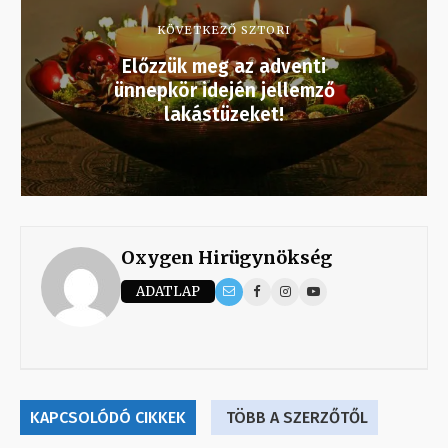
KÖVETKEZŐ SZTORI
Előzzük meg az adventi
ünnepkör idején jellemző
lakástüzeket!
Oxygen Hirügynökség
ADATLAP
KAPCSOLÓDÓ CIKKEK
TÖBB A SZERZŐTŐL