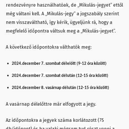
rendezvényre használhatóak, de „Mikulás-jegyet” ettől
még váltani kell. A „Mikulás-jegy” a jogszabály szerint
nem visszaváltható, így kérik, ügyeljünk rá, hogy a
megfelelő időpontra váltsuk meg a „Mikulás-jegyet”.
A következő időpontokra válthatók meg:
2024.december 7. szombat délelőtt (9-12 óra között)
2024.december 7. szombat délután (12-15 óra között)
2024.december 8. vasárnap délután (12-15 óra között)
A vasárnap délelőttre már elfogyott a jegy.
Az időpontokra a jegyek száma korlátozott (75
db/időpont) és ha valaki mégsem tud részt venni a