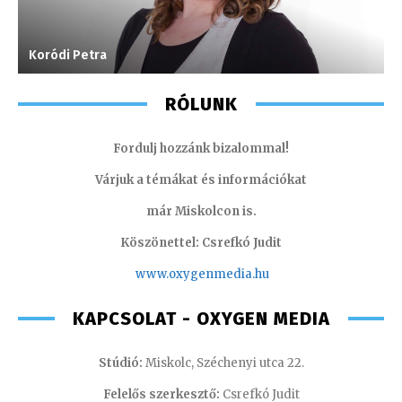
Koródi Petra
F
RÓLUNK
Fordulj hozzánk bizalommal!
Várjuk a témákat és információkat
már Miskolcon is.
Köszönettel: Csrefkó Judit
www.oxyge
nmedia.hu
KAPCSOLAT - OXYGEN MEDIA
Stúdió:
Miskolc, Széchenyi utca 22.
Felelős szerkesztő:
Csrefkó Judit