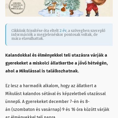
Cikkünk frissítése óta eltelt
2 év
, a szövegben szereplő
információk a megjelenéskor pontosak voltak, de
mára elavulhattak.
Kalandokkal és élményekkel teli utazásra várják a
gyerekeket a miskolci állatkertbe a jövő hétvégén,
ahol a Mikulással is találkozhatnak.
Ez lesz a harmadik alkalom, hogy az állatkert a
Mikulást kalandos sétával és képzeletbeli utazással
ünnepli. A gyerekeket december 7-én és 8-
án (szombaton és vasárnap) 9 és 16 óra között várják
az élményekkel teli napra.