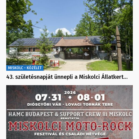
MISKOLC - KÖZÉLET
43. születésnapját ünnepli a Miskolci Állatkert…