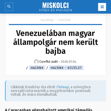
Kezdőlap
HAZÁNK
Venezuelában magyar
állampolgár nem került
bajba
Csrefkó Judit
-
2026.01.04.
HAZÁNK
HAZÁNK - KÖZÉLET
Cikkünk frissítése óta eltelt
7 hónap
, a szövegben
szereplő információk a megjelenéskor pontosak
voltak, de mára elavulhattak.
A Caracasban végrehajtott amerikai támadás