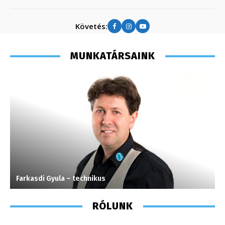
Követés:
MUNKATÁRSAINK
Farkasdi Gyula – technikus
G
RÓLUNK