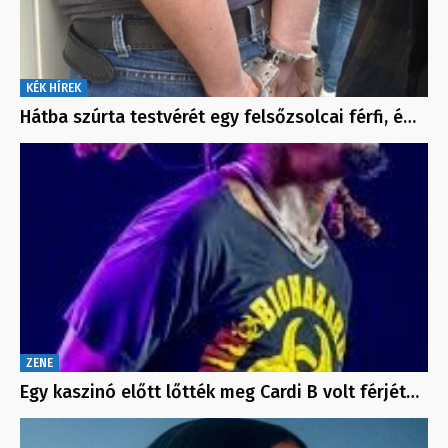
KÉK HÍREK
Hátba szúrta testvérét egy felsőzsolcai férfi, é…
ZENE
Egy kaszinó előtt lőtték meg Cardi B volt férjét…