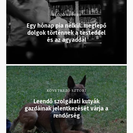
ELŐZŐ SZTORI
Egy hónap pia nélkül: meglepő
dolgok történnek a testeddel
és az agyaddal
KÖVETKEZŐ SZTORI
Leendő szolgálati kutyák
gazdáinak jelentkezését várja a
rendőrség