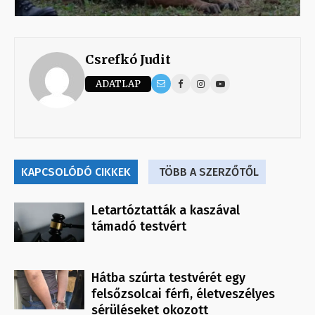
Csrefkó Judit
ADATLAP
KAPCSOLÓDÓ CIKKEK
TÖBB A SZERZŐTŐL
Letartóztatták a kaszával
támadó testvért
Hátba szúrta testvérét egy
felsőzsolcai férfi, életveszélyes
sérüléseket okozott