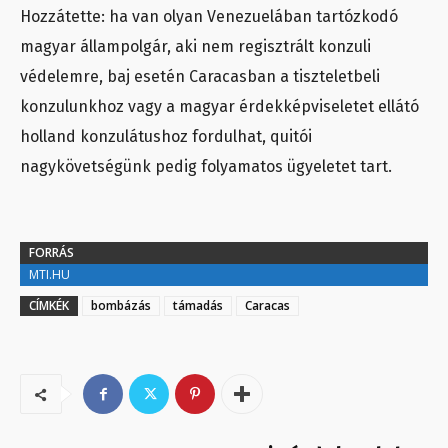
Hozzátette: ha van olyan Venezuelában tartózkodó
magyar állampolgár, aki nem regisztrált konzuli
védelemre, baj esetén Caracasban a tiszteletbeli
konzulunkhoz vagy a magyar érdekképviseletet ellátó
holland konzulátushoz fordulhat, quitói
nagykövetségünk pedig folyamatos ügyeletet tart.
FORRÁS
MTI.HU
CÍMKÉK
bombázás
támadás
Caracas