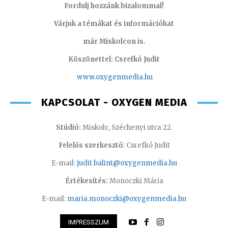
Fordulj hozzánk bizalommal!
Várjuk a témákat és információkat
már Miskolcon is.
Köszönettel: Csrefkó Judit
www.oxyge
nmedia.hu
KAPCSOLAT - OXYGEN MEDIA
Stúdió:
Miskolc, Széchenyi utca 22.
Felelős szerkesztő:
Csrefkó Judit
E-mail:
judit.balint@oxygenmedia.hu
Értékesítés:
Monoczki Mária
E-mail:
maria.monoczki@oxygenmedia.hu
IMPRESSZUM