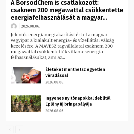
A BorsodChem is csatlakozott:
csaknem 200 megawattal csökkentette
energiafelhasználását a magyar...
2026.08.06.
Jelentős energiamegtakarítást ért el a magyar
vegyipar a kialakult energia- és vízellátási válság
kezelésére. A MAVESZ tagvállalatai csaknem 200
megawattal csökkentették villamosenergia-
felhasználásukat, ami az...
Életeket menthetsz egyetlen
véradással
2026.08.06.
Ingyenes nyitónapokkal debütál
Eplény új bringapályája
2026.08.06.