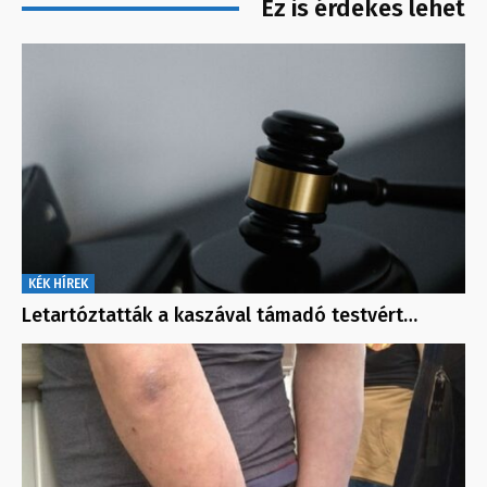
Ez is érdekes lehet
KÉK HÍREK
Letartóztatták a kaszával támadó testvért…