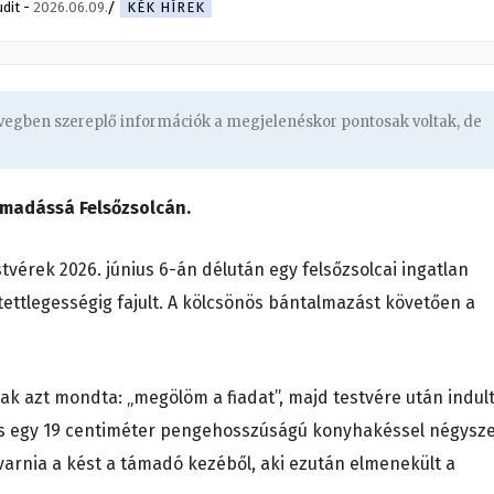
udit
-
2026.06.09.
KÉK HÍREK
övegben szereplő információk a megjelenéskor pontosak voltak, de
támadássá Felsőzsolcán.
tvérek 2026. június 6-án délután egy felsőzsolcai ingatlan
ettlegességig fajult. A kölcsönös bántalmazást követően a
k azt mondta: „megölöm a fiadat”, majd testvére után indult
és egy 19 centiméter pengehosszúságú konyhakéssel négysz
avarnia a kést a támadó kezéből, aki ezután elmenekült a