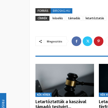
FORRÁS
BIROSAG.HU
CÍMKÉK
késelés
támadás
letartóztatás
Megosztás
KÉK HÍREK
KÉK H
Letartóztatták a kaszával
Leta
FRISSÍTÉS
támadó testvért…
férfi