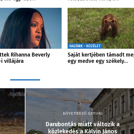
HAZÁNK - KÖZÉLET
ttek Rihanna Beverly
Saját kertjében támadt me
-i villájára
egy medve egy székely…
KÖVETKEZŐ SZTORI
Darubontás miatt változik a
közlekedés a Kálvin János