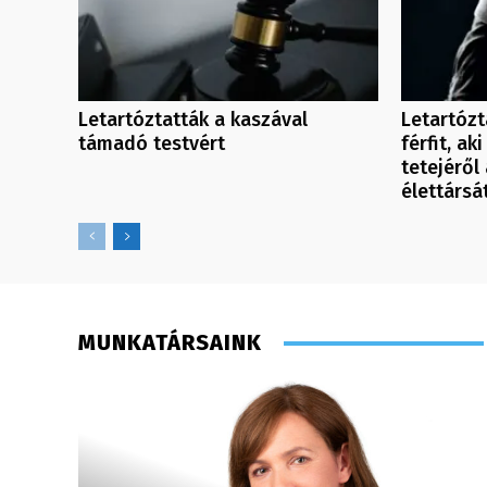
Letartóztatták a kaszával
Letartózt
támadó testvért
férfit, a
tetejéről 
élettársá
MUNKATÁRSAINK