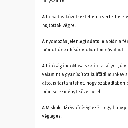
helyszínről.
A támadás következtében a sértett életv
hajtottak végre.
A nyomozás jelenlegi adatai alapján a f
bűntettének kísérleteként minősülhet.
A bíróság indoklása szerint a súlyos, é
valamint a gyanúsított külföldi munkavis
attól is tartani lehet, hogy szabadlábon
bűncselekményt követne el.
A Miskolci Járásbíróság ezért egy hónapra,
végleges.