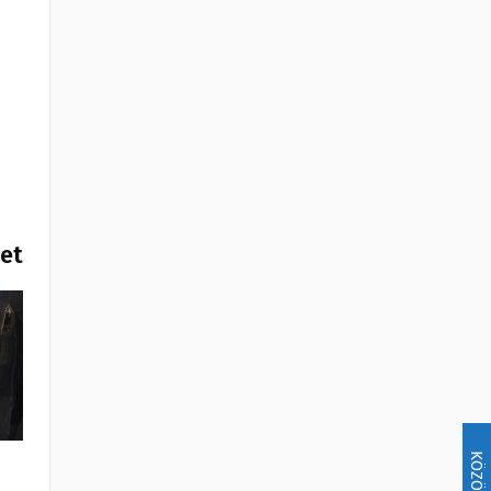
het
KÖZÖSSÉG