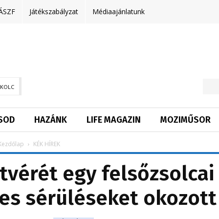
ÁSZF
Játékszabályzat
Médiaajánlatunk
SKOLC
SOD
HAZÁNK
LIFE MAGAZIN
MOZIMŰSOR
Kezdőlap
KÉK HÍREK
tvérét egy felsőzsolcai
lyes sérüléseket okozott