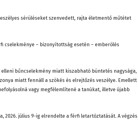
eszélyes sérüléseket szenvedett, rajta életmentő műtétet
érfi cselekménye – bizonyítottság esetén – emberölés
let elleni bűncselekmény miatt kiszabható büntetés nagysága,
zonya miatt fennáll a szökés és elrejtőzés veszélye. Emellett
 befolyásolná vagy megfélemlítené a tanúkat, illetve újabb
 2026. július 9-ig elrendelte a férfi letartóztatását. A végzés