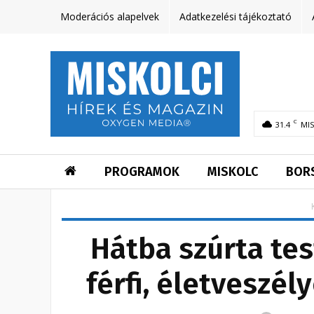
Moderációs alapelvek
Adatkezelési tájékoztató
C
31.4
MI
PROGRAMOK
MISKOLC
BOR
Hátba szúrta tes
férfi, életveszé