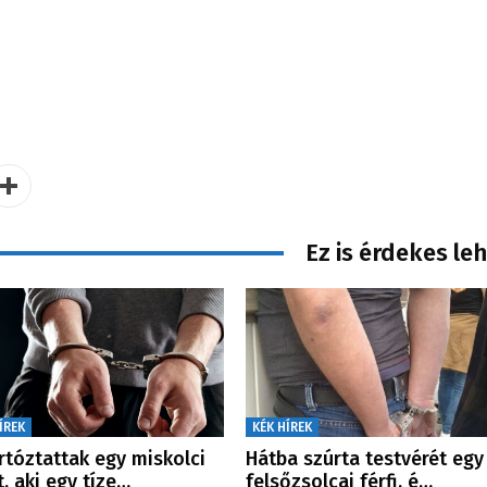
Ez is érdekes le
ÍREK
KÉK HÍREK
rtóztattak egy miskolci
Hátba szúrta testvérét egy
t, aki egy tíze…
felsőzsolcai férfi, é…