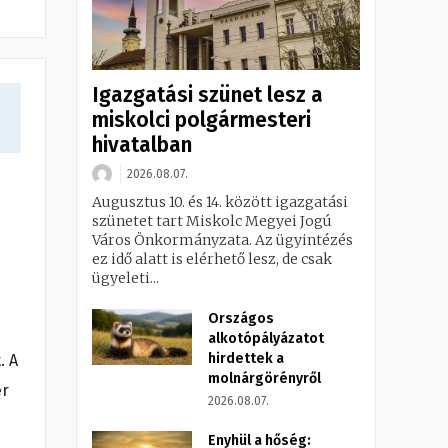
Igazgatási szünet lesz a
miskolci polgármesteri
hivatalban
2026.08.07.
Augusztus 10. és 14. között igazgatási
szünetet tart Miskolc Megyei Jogú
Város Önkormányzata. Az ügyintézés
ez idő alatt is elérhető lesz, de csak
ügyeleti...
Országos
alkotópályázatot
hirdettek a
. A
molnárgörényről
er
2026.08.07.
Enyhül a hőség: