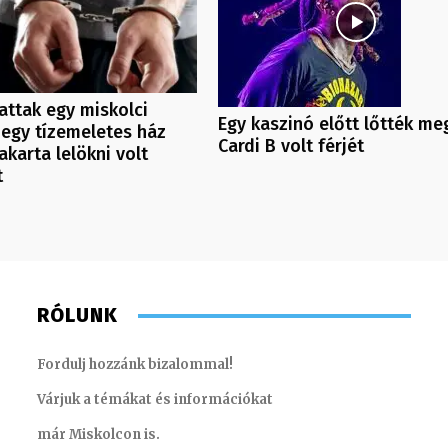
attak egy miskolci
Egy kaszinó előtt lőtték me
ki egy tízemeletes ház
Cardi B volt férjét
akarta lelökni volt
t
RÓLUNK
Fordulj hozzánk bizalommal!
Várjuk a témákat és információkat
már Miskolcon is.