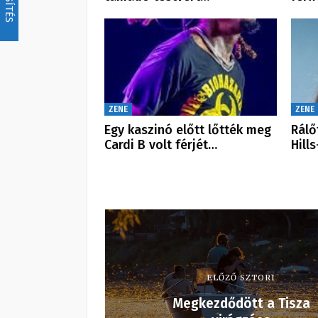
ZENE
ZENE
Egy kaszinó előtt lőtték meg
Rálő
Cardi B volt férjét…
Hills
ELŐZŐ SZTORI
Megkezdődött a Tisza