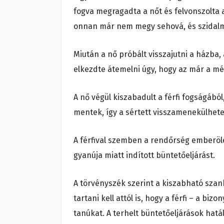
fogva megragadta a nőt és felvonszolta a
onnan már nem megy sehová, és szidalma
Miután a nő próbált visszajutni a házba, a
elkezdte átemelni úgy, hogy az már a mél
A nő végül kiszabadult a férfi fogságából
mentek, így a sértett visszamenekülhete
A férfival szemben a rendőrség emberöl
gyanúja miatt indított büntetőeljárást.
A törvényszék szerint a kiszabható szank
tartani kell attól is, hogy a férfi – a bi
tanúkat. A terhelt büntetőeljárások hatál