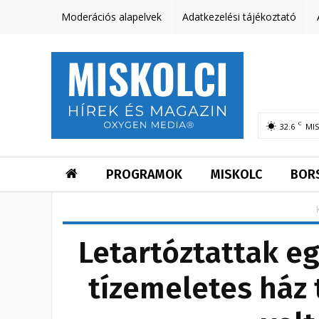
Moderációs alapelvek
Adatkezelési tájékoztató
C
32.6
MI
PROGRAMOK
MISKOLC
BOR
Letartóztattak egy
tízemeletes ház 