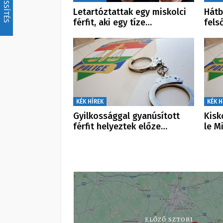
FRISSÍTÉS
Letartóztattak egy miskolci
Hátb
férfit, aki egy tíze…
fels
KÉK HÍREK
KÉK H
Gyilkossággal gyanúsított
Kisk
férfit helyeztek előze…
le M
ELŐZŐ SZTORI