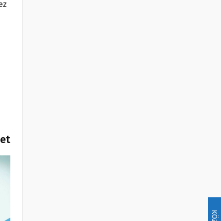
ez
het