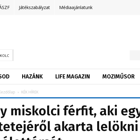
ÁSZF
Játékszabályzat
Médiaajánlatunk
SKOLC
SOD
HAZÁNK
LIFE MAGAZIN
MOZIMŰSOR
Kezdőlap
KÉK HÍREK
 miskolci férfit, aki eg
tetejéről akarta lelökni