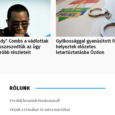
ddy” Combs a vádlottak
Gyilkossággal gyanúsított fé
sszeszedtük az ügy
helyeztek előzetes
óbb részleteit
letartóztatásba Ózdon
RÓLUNK
Fordulj hozzánk bizalommal!
Várjuk a témákat és információkat