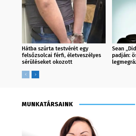
Hátba szúrta testvérét egy
Sean „Di
felsőzsolcai férfi, életveszélyes
padján: ö
sérüléseket okozott
legmegráz
MUNKATÁRSAINK