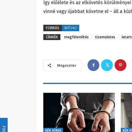
így előélete és az elkövetés körülménye
vinné vagy újabbat követne el – áll a k
FORRÁS
MTI.HU
CÍMKÉK
megfélemlítés
tízemeletes
letar
Megosztás
KÉK HÍREK
KÉK H