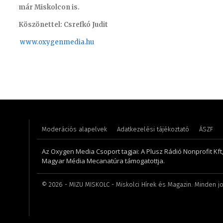
már Miskolcon is.
Köszönettel: Csrefkó Judit
www.oxyge
nmedia.hu
Hudecz Attila – sales manager
Monoczk
Moderációs alapelvek
Adatkezelési tájékoztató
ÁSZF
Az Oxygen Media Csoport tagjai: A Plusz Rádió Nonprofit Kft
Magyar Média Mecanatúra támogatottja.
©
2026
- MIZU MISKOLC - Miskolci Hírek és Magazin. Minden jo