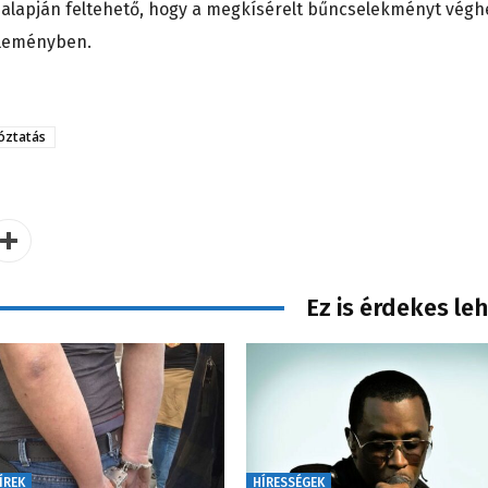
i alapján feltehető, hogy a megkísérelt bűncselekményt végh
özleményben.
tóztatás
Ez is érdekes le
ÍREK
HÍRESSÉGEK