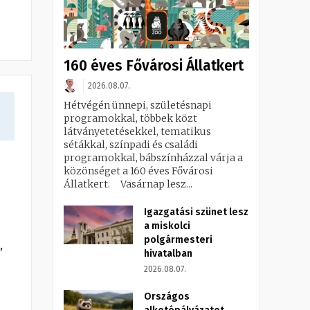
160 éves Fővárosi Állatkert
2026.08.07.
Hétvégén ünnepi, születésnapi
programokkal, többek közt
látványetetésekkel, tematikus
sétákkal, színpadi és családi
programokkal, bábszínházzal várja a
közönséget a 160 éves Fővárosi
Állatkert. Vasárnap lesz...
Igazgatási szünet lesz
a miskolci
polgármesteri
,
hivatalban
2026.08.07.
Országos