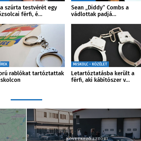
a szúrta testvérét egy
Sean „Diddy” Combs a
őzsolcai férfi, é…
vádlottak padjá…
ÍREK
MISKOLC - KÖZÉLET
orú rablókat tartóztattak
Letartóztatásba került a
iskolcon
férfi, aki kábítószer v…
KÖVETKEZŐ SZTORI