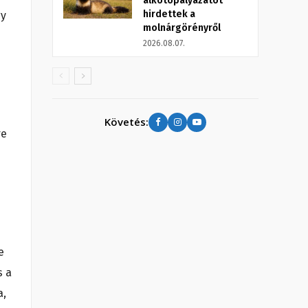
alkotópályázatot
hirdettek a
gy
molnárgörényről
2026.08.07.
Követés:
re
e
s a
a,