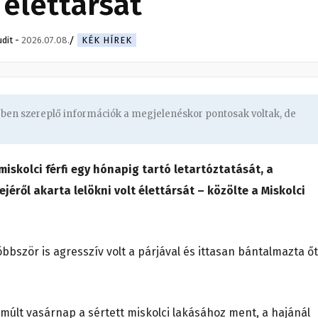
 élettársát
udit
-
2026.07.08.
KÉK HÍREK
gben szereplő információk a megjelenéskor pontosak voltak, de
miskolci férfi egy hónapig tartó letartóztatását, a
jéről akarta lelökni volt élettársát – közölte a Miskolci
öbbször is agresszív volt a párjával és ittasan bántalmazta őt
múlt vasárnap a sértett miskolci lakásához ment, a hajánál