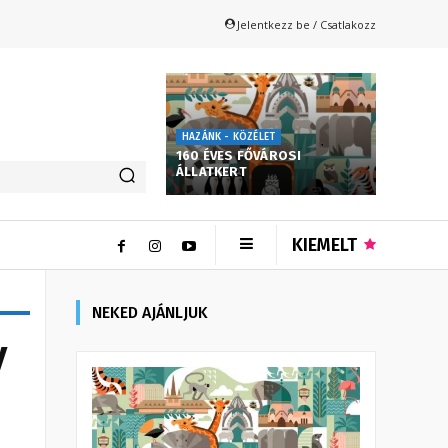
Jelentkezz be / Csatlakozz
HAZÁNK - KÖZÉLET
160 ÉVES FŐVÁROSI
ÁLLATKERT
KIEMELT
NEKED AJÁNLJUK
y