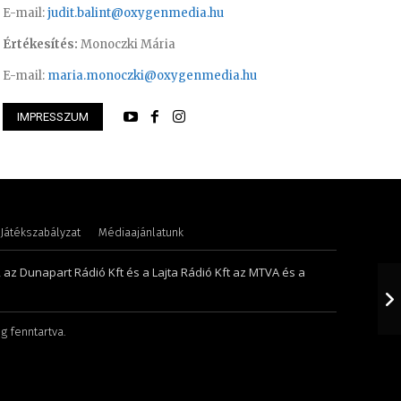
E-mail:
judit.balint@oxygenmedia.hu
Értékesítés:
Monoczki Mária
E-mail:
maria.monoczki@oxygenmedia.hu
Müller Ádám – rádió
IMPRESSZUM
i Mária – értékesítési vezető
szerkesztő
Játékszabályzat
Médiaajánlatunk
, az Dunapart Rádió Kft és a Lajta Rádió Kft az MTVA és a
g fenntartva.