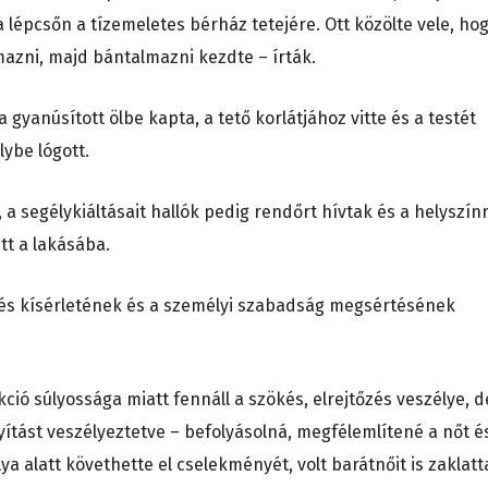
 lépcsőn a tízemeletes bérház tetejére. Ott közölte vele, ho
zni, majd bántalmazni kezdte – írták.
 gyanúsított ölbe kapta, a tető korlátjához vitte és a testét
ybe lógott.
, a segélykiáltásait hallók pedig rendőrt hívtak és a helyszín
tt a lakásába.
és kísérletének és a személyi szabadság megsértésének
ció súlyossága miatt fennáll a szökés, elrejtőzés veszélye, d
zonyítást veszélyeztetve – befolyásolná, megfélemlítené a nőt é
ya alatt követhette el cselekményét, volt barátnőit is zaklatt