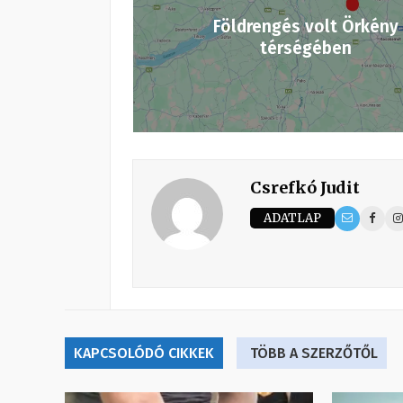
Földrengés volt Örkény
térségében
Csrefkó Judit
ADATLAP
KAPCSOLÓDÓ CIKKEK
TÖBB A SZERZŐTŐL