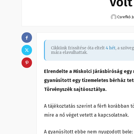
volt
Csrefkó J
Cikkünk frissítése óta eltelt
4 hét
, a szöve
mára elavulhattak.
Elrendelte a Miskolci Járásbíróság egy 
gyanúsított egy tízemeletes bérház tete
Törvényszék sajtóosztálya.
A tájékoztatás szerint a férfi korábban t
mire a nő véget vetett a kapcsolatnak.
A gyanúsított ebbe nem nyugodott bele: 