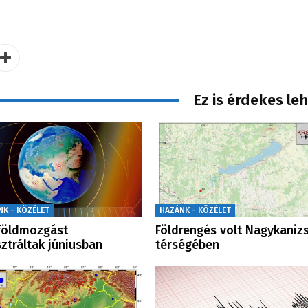
Ez is érdekes le
NK - KÖZÉLET
HAZÁNK - KÖZÉLET
földmozgást
Földrengés volt Nagykaniz
sztráltak júniusban
térségében