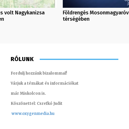
s volt Nagykanizsa
Földrengés Mosonmagyaróv
en
térségében
RÓLUNK
Fordulj hozzánk bizalommal!
Várjuk a témákat és információkat
már Miskolcon is.
Köszönettel: Csrefkó Judit
www.oxyge
nmedia.hu
Müller Á
Koródi Petra
szerkes