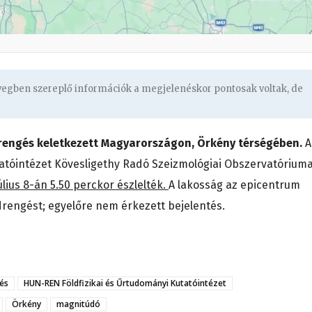
övegben szereplő információk a megjelenéskor pontosak voltak, de
drengés keletkezett Magyarországon, Örkény térségében.
A
atóintézet Kövesligethy Radó Szeizmológiai Obszervatórium
lius 8-án 5.50 perckor észlelték.
A lakosság az epicentrum
drengést; egyelőre nem érkezett bejelentés.
és
HUN-REN Földfizikai és Űrtudományi Kutatóintézet
Örkény
magnitúdó