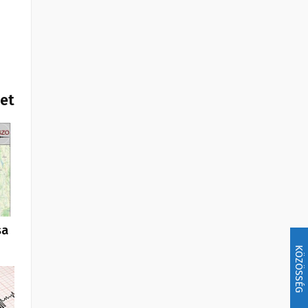
het
sa
KÖZÖSSÉG