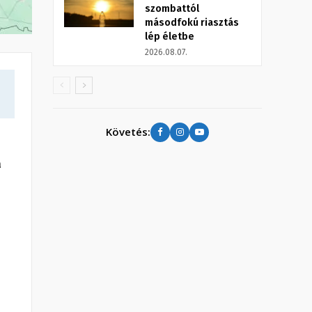
szombattól
másodfokú riasztás
lép életbe
2026.08.07.
Követés:
a