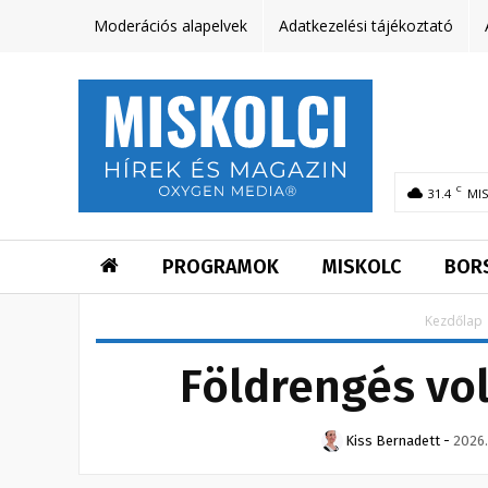
Moderációs alapelvek
Adatkezelési tájékoztató
C
31.4
MI
PROGRAMOK
MISKOLC
BOR
Kezdőlap
Földrengés vo
Kiss Bernadett
-
2026.