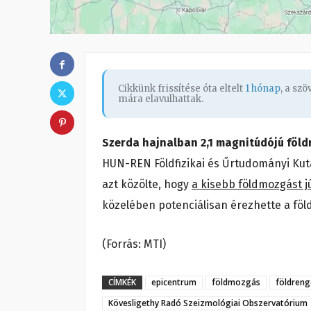
Cikkünk frissítése óta eltelt
1 hónap
, a sz
mára elavulhattak.
Szerda hajnalban 2,1 magnitúdójú föl
HUN-REN Földfizikai és Űrtudományi Kut
azt közölte, hogy
a kisebb földmozgást jú
közelében potenciálisan érezhette a föl
(Forrás: MTI)
CÍMKÉK
epicentrum
földmozgás
földreng
Kövesligethy Radó Szeizmológiai Obszervatórium