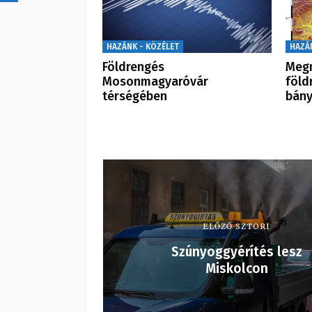
HAZÁNK - KÖZÉLET
HAZÁ
Földrengés
Megm
Mosonmagyaróvár
föld
térségében
bán
ELŐZŐ SZTORI
Szúnyoggyérítés lesz
Miskolcon