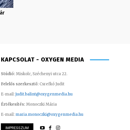
ár
KAPCSOLAT - OXYGEN MEDIA
Stúdió:
Miskolc, Széchenyi utca 22.
Felelős szerkesztő:
Csrefkó Judit
E-mail:
judit.balint@oxygenmedia.hu
Értékesítés:
Monoczki Mária
E-mail:
maria.monoczki@oxygenmedia.hu
dám – rádiós hírekért felelős
IMPRESSZUM
ztő
Huszti Tamás – ope