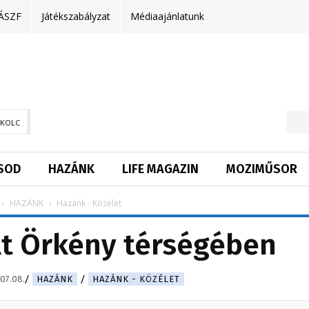
ÁSZF
Játékszabályzat
Médiaajánlatunk
SKOLC
SOD
HAZÁNK
LIFE MAGAZIN
MOZIMŰSOR
HAZÁNK
Hazánk - Közélet
lt Örkény térségében
07.08.
HAZÁNK
HAZÁNK - KÖZÉLET