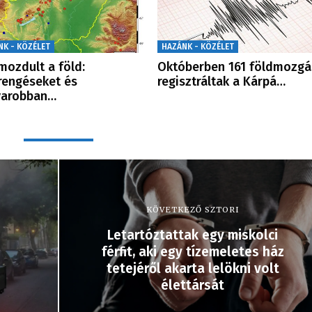
NK - KÖZÉLET
HAZÁNK - KÖZÉLET
ozdult a föld:
Októberben 161 földmozgá
rengéseket és
regisztráltak a Kárpá…
yarobban…
KÖVETKEZŐ SZTORI
Letartóztattak egy miskolci
férfit, aki egy tízemeletes ház
tetejéről akarta lelökni volt
élettársát