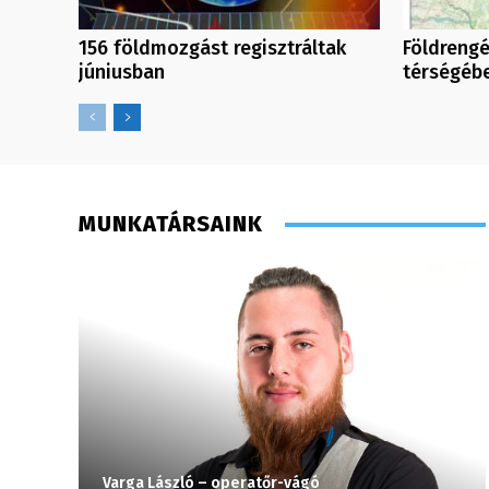
156 földmozgást regisztráltak
Földrengé
júniusban
térségéb
MUNKATÁRSAINK
Varga László – operatőr-vágó