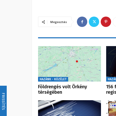
Megosztás
HAZÁNK - KÖZÉLET
HAZÁ
Földrengés volt Örkény
156 
térségében
regi
FRISSÍTÉS