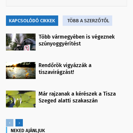
KAPCSOLÓDÓ CIKKEK
TÖBB A SZERZŐTŐL
Több vármegyében is végeznek
szúnyoggyérítést
Rendőrök vigyázzák a
tiszavirágzást!
Már rajzanak a kérészek a Tisza
Szeged alatti szakaszán
NEKED AJÁNLJUK