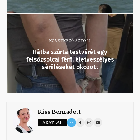
KÖVETKEZŐ SZTORI
Hátba szúrta testvérét egy
felsőzsolcai férfi, életveszélyes
sérüléseket okozott
Kiss Bernadett
ADATLAP