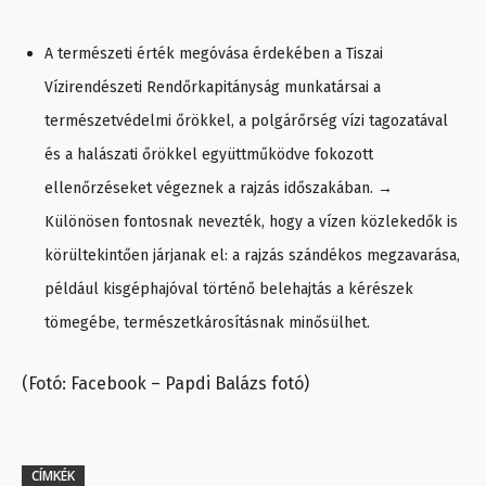
A természeti érték megóvása érdekében a Tiszai
Vízirendészeti Rendőrkapitányság munkatársai a
természetvédelmi őrökkel, a polgárőrség vízi tagozatával
és a halászati őrökkel együttműködve fokozott
ellenőrzéseket végeznek a rajzás időszakában. →
Különösen fontosnak nevezték, hogy a vízen közlekedők is
körültekintően járjanak el: a rajzás szándékos megzavarása,
például kisgéphajóval történő belehajtás a kérészek
tömegébe, természetkárosításnak minősülhet.
(Fotó: Facebook – Papdi Balázs fotó)
CÍMKÉK