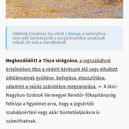
Cikkünk frissítése óta eltelt
2 hónap
, a szövegben
szereplő információk a megjelenéskor pontosak
voltak, de mára elavulhattak.
Megkezdődött a Tisza virágzása,
a jogszabályok
értelmében tilos a védett kérészek élő vagy elhullott
példányainak gyűjtése, befogása, elpusztítása,
valamint a rajzás szándékos megzavarása.
⇒ A Jász-
Nagykun-Szolnok Vármegyei Rendőr-főkapitányság
felhívja a figyelmet arra, hogy a jogsértők
szabálysértési vagy akár büntetőeljárásra is
számíthatnak.