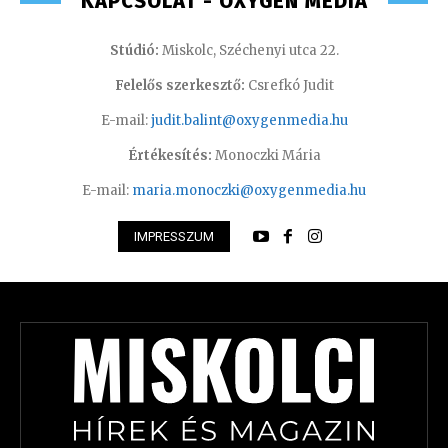
KAPCSOLAT - OXYGEN MEDIA
Stúdió:
Miskolc, Széchenyi utca 22.
Felelős szerkesztő:
Csrefkó Judit
E-mail:
judit.balint@oxygenmedia.hu
Értékesítés:
Monoczki Mária
E-mail:
maria.monoczki@oxygenmedia.hu
IMPRESSZUM