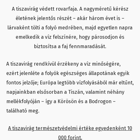
A tiszavirág védett rovarfaja. A nagyméretű kérész
életének jelentős részét – akár három évet is –
lárvaként tölti a folyó medrében, majd egyetlen napra
emelkedik a víz felszínére, hogy párosodjon és
biztosítsa a faj fennmaradását.
A tiszavirág rendkívül érzékeny a víz minőségére,
ezért jelenléte a folyók egészséges állapotának egyik
fontos jelzője; Európa legtöbb vízfolyásából már eltűnt,
napjainkban elsősorban a Tiszán, valamint néhány
mellékfolyóján – így a Körösön és a Bodrogon –
található meg.
A tiszavirág természetvédelmi értéke egyedenként 10
000 forint.