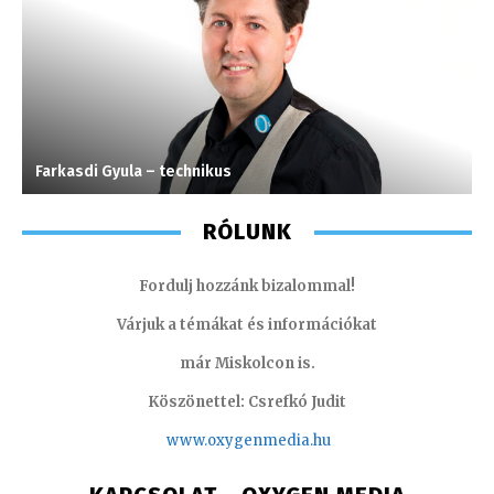
Farkasdi Gyula – technikus
I
RÓLUNK
Fordulj hozzánk bizalommal!
Várjuk a témákat és információkat
már Miskolcon is.
Köszönettel: Csrefkó Judit
www.oxyge
nmedia.hu