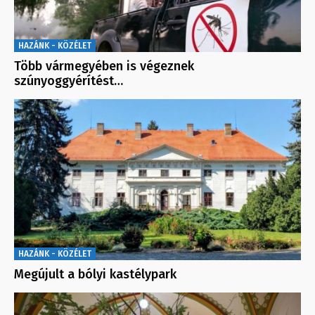
HAZÁNK - KÖZÉLET
Több vármegyében is végeznek
szúnyoggyérítést…
HAZÁNK - KÖZÉLET
Megújult a bólyi kastélypark