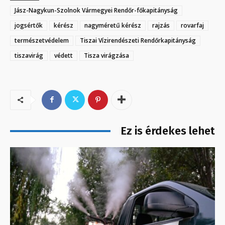
Jász-Nagykun-Szolnok Vármegyei Rendőr-főkapitányság
jogsértők
kérész
nagyméretű kérész
rajzás
rovarfaj
természetvédelem
Tiszai Vízirendészeti Rendőrkapitányság
tiszavirág
védett
Tisza virágzása
Ez is érdekes lehet