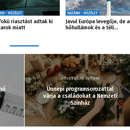
OD - KÖZÉLET
HAZÁNK - KÖZÉLET
fokú riasztást adtak ki
Javul Európa levegője, de a
tarok miatt
hőhullámok és a téli…
KÖVETKEZŐ SZTORI
nő
Ünnepi programsorozattal
várja a családokat a Nemzeti
Színház