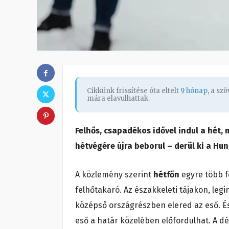
Cikkünk frissítése óta eltelt
9 hónap
, a sz
mára elavulhattak.
Felhős, csapadékos idővel indul a hét,
hétvégére újra beborul – derül ki a Hun
A közlemény szerint
hétfőn
egyre több f
felhőtakaró. Az északkeleti tájakon, le
középső országrészben elered az eső. És
eső a határ közelében előfordulhat. A dél