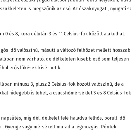
északkeleten is megszűnik az eső. Az északnyugati, nyugati s
 0 és 8, kora délután 3 és 11 Celsius-fok között alakulhat.
gós idő valószínű, másutt a változó felhőzet mellett hossza
talában nem várható, de délkeleten kisebb eső sem teljesen
néhol erős lökések kísérhetik.
ban mínusz 3, plusz 2 Celsius-fok között valószínű, de a
kkal hidegebb is lehet, a csúcshőmérséklet 3 és 8 Celsius-fok
apsütés, míg dél, délkelet felé haladva felhős, borult idő
ni. Gyenge vagy mérsékelt marad a légmozgás. Péntek