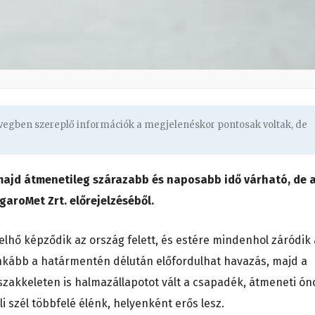
övegben szereplő információk a megjelenéskor pontosak voltak, de
 majd átmenetileg szárazabb és naposabb idő várható, de 
garoMet Zrt. előrejelzéséből.
elhő képződik az ország felett, és estére mindenhol záródik 
ginkább a határmentén délután előfordulhat havazás, majd a
zakkeleten is halmazállapotot vált a csapadék, átmeneti ón
i szél többfelé élénk, helyenként erős lesz.