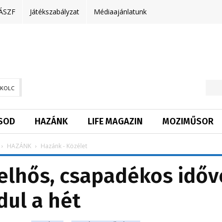
ÁSZF
Játékszabályzat
Médiaajánlatunk
SKOLC
SOD
HAZÁNK
LIFE MAGAZIN
MOZIMŰSOR
HAZÁNK
Hazánk - Közélet
 felhős, csapadékos időv
dul a hét