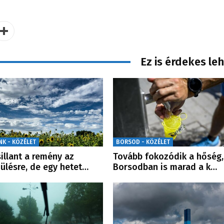
Ez is érdekes le
NK - KÖZÉLET
BORSOD - KÖZÉLET
sillant a remény az
Tovább fokozódik a hőség,
ülésre, de egy hetet…
Borsodban is marad a k…