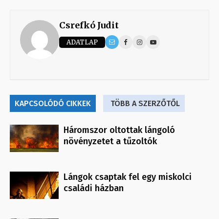
Csrefkó Judit
ADATLAP
KAPCSOLÓDÓ CIKKEK
TÖBB A SZERZŐTŐL
Háromszor oltottak lángoló
növényzetet a tűzoltók
Lángok csaptak fel egy miskolci
családi házban