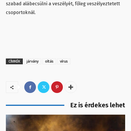
szabad alábecsülni a veszélyét, főleg veszélyeztetett
csoportoknál.
CÍMKÉK
járvány
oltás
vírus
Ez is érdekes lehet