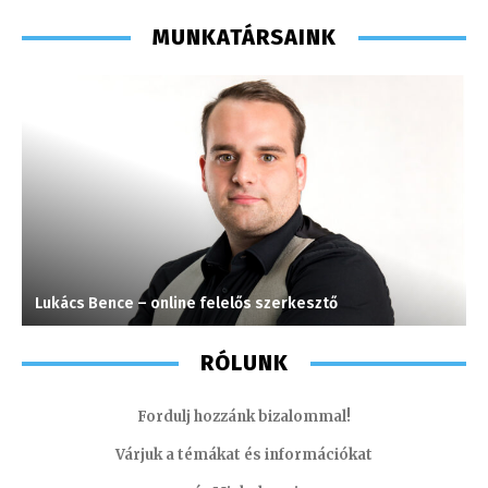
MUNKATÁRSAINK
Lukács Bence – online felelős szerkesztő
S
RÓLUNK
Fordulj hozzánk bizalommal!
Várjuk a témákat és információkat