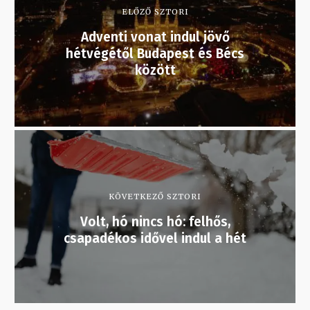
ELŐZŐ SZTORI
Adventi vonat indul jövő
hétvégétől Budapest és Bécs
között
KÖVETKEZŐ SZTORI
Volt, hó nincs hó: felhős,
csapadékos idővel indul a hét