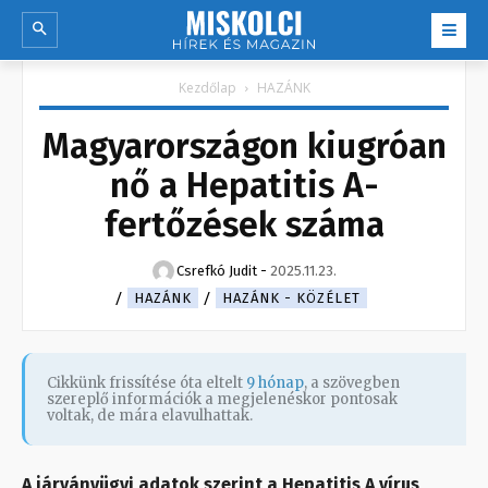
Kezdőlap
HAZÁNK
Magyarországon kiugróan
nő a Hepatitis A-
fertőzések száma
Csrefkó Judit
-
2025.11.23.
HAZÁNK
HAZÁNK - KÖZÉLET
Cikkünk frissítése óta eltelt
9 hónap
, a szövegben
szereplő információk a megjelenéskor pontosak
voltak, de mára elavulhattak.
A járványügyi adatok szerint a Hepatitis A vírus