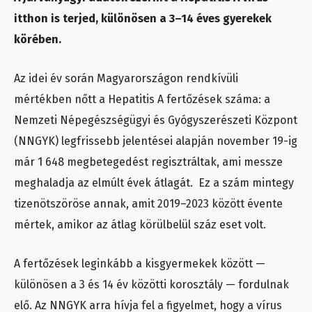
itthon is terjed, különösen a 3–14 éves gyerekek
körében.
Az idei év során Magyarországon rendkívüli
mértékben nőtt a Hepatitis A fertőzések száma: a
Nemzeti Népegészségügyi és Gyógyszerészeti Központ
(NNGYK) legfrissebb jelentései alapján november 19-ig
már 1 648 megbetegedést regisztráltak, ami messze
meghaladja az elmúlt évek átlagát. Ez a szám mintegy
tizenötszöröse annak, amit 2019–2023 között évente
mértek, amikor az átlag körülbelül száz eset volt.
A fertőzések leginkább a kisgyermekek között —
különösen a 3 és 14 év közötti korosztály — fordulnak
elő. Az NNGYK arra hívja fel a figyelmet, hogy a vírus