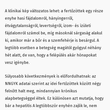
A klinikai kép változatos lehet: a fertőzöttek egy része
enyhe hasi fájdalomról, hányingerről,
étvágytalanságról, levertségről, izom- és ízületi
fájdalomról számol be, míg másoknál sárgaság alakul
ki, amikor már a bőr és a szemfehérje is besárgul. A
legtöbb esetben a betegség magától gyógyul néhány
hét alatt, de van, hogy a felépülés akár hónapokat
vesz igénybe.
Súlyosabb következmények is előfordulhatnak: az
NNGYK adatai szerint az idei fertőzöttek között négy
felnőtt halt meg, mindannyian krónikus
alapbetegséggel éltek. Ez különösen azt mutatja, hogy
bár a hepatitis A legtöbbször enyhén zajlik le, nem