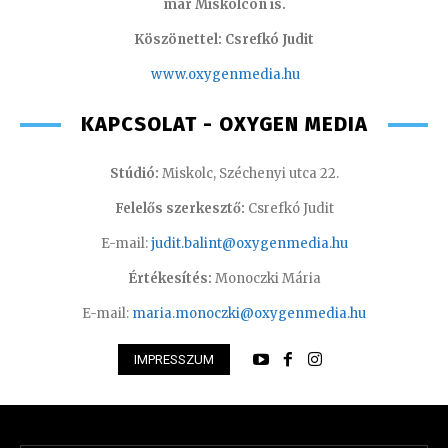
már Miskolcon is.
Köszönettel: Csrefkó Judit
www.oxyge
nmedia.hu
KAPCSOLAT - OXYGEN MEDIA
Stúdió:
Miskolc, Széchenyi utca 22.
Felelős szerkesztő:
Csrefkó Judit
E-mail:
judit.balint@oxygenmedia.hu
Értékesítés:
Monoczki Mária
E-mail:
maria.monoczki@oxygenmedia.hu
IMPRESSZUM