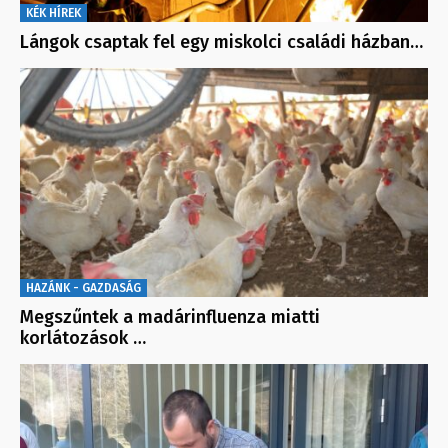
KÉK HÍREK
Lángok csaptak fel egy miskolci családi házban…
HAZÁNK - GAZDASÁG
Megszűntek a madárinfluenza miatti
korlátozások …