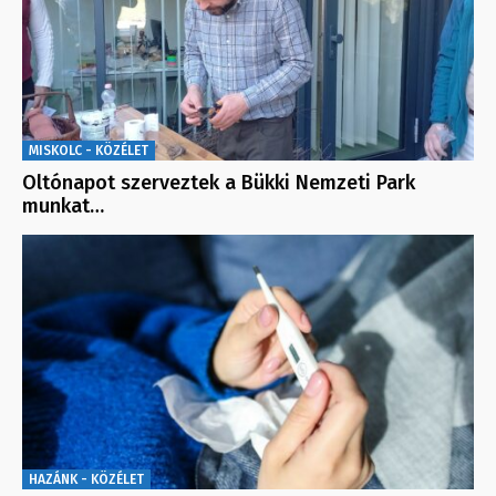
MISKOLC - KÖZÉLET
Oltónapot szerveztek a Bükki Nemzeti Park
munkat…
HAZÁNK - KÖZÉLET