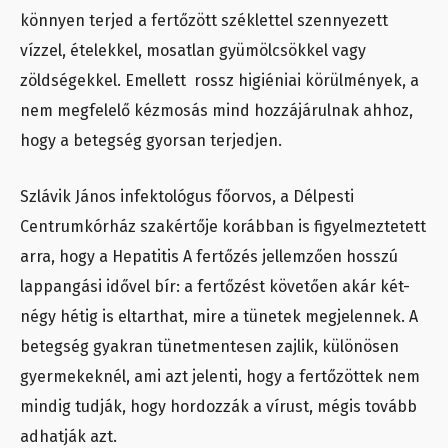
könnyen terjed a fertőzött széklettel szennyezett
vízzel, ételekkel, mosatlan gyümölcsökkel vagy
zöldségekkel. Emellett rossz higiéniai körülmények, a
nem megfelelő kézmosás mind hozzájárulnak ahhoz,
hogy a betegség gyorsan terjedjen.
Szlávik János infektológus főorvos, a Délpesti
Centrumkórház szakértője korábban is figyelmeztetett
arra, hogy a Hepatitis A fertőzés jellemzően hosszú
lappangási idővel bír: a fertőzést követően akár két-
négy hétig is eltarthat, mire a tünetek megjelennek. A
betegség gyakran tünetmentesen zajlik, különösen
gyermekeknél, ami azt jelenti, hogy a fertőzöttek nem
mindig tudják, hogy hordozzák a vírust, mégis tovább
adhatják azt.