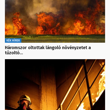
KÉK HÍREK
Háromszor oltottak lángoló növényzetet a
tűzoltó…