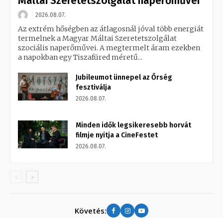
Máltai Szeretetszolgálat naperőművei
2026.08.07.
Az extrém hőségben az átlagosnál jóval több energiát
termelnek a Magyar Máltai Szeretetszolgálat
szociális naperőművei. A megtermelt áram ezekben
a napokban egy Tiszafüred méretű...
Jubileumot ünnepel az Őrség
fesztiválja
2026.08.07.
Minden idők legsikeresebb horvát
filmje nyitja a CineFestet
2026.08.07.
Követés: