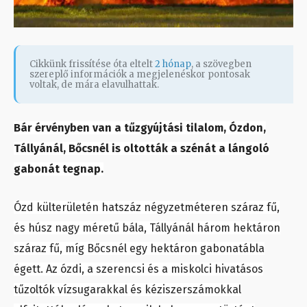
Cikkünk frissítése óta eltelt
2 hónap
, a szövegben
szereplő információk a megjelenéskor pontosak
voltak, de mára elavulhattak.
Bár érvényben van a tűzgyújtási tilalom, Ózdon,
Tállyánál, Bőcsnél is oltották a szénát a lángoló
gabonát tegnap.
Ózd külterületén hatszáz négyzetméteren száraz fű,
és húsz nagy méretű bála, Tállyánál három hektáron
száraz fű, míg Bőcsnél egy hektáron gabonatábla
égett. Az ózdi, a szerencsi és a miskolci hivatásos
tűzoltók vízsugarakkal és kéziszerszámokkal