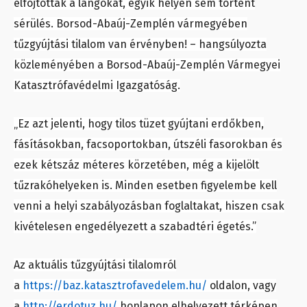
elfojtották a lángokat, egyik helyen sem történt
sérülés. Borsod-Abaúj-Zemplén vármegyében
tűzgyújtási tilalom van érvényben! – hangsúlyozta
közleményében a Borsod-Abaúj-Zemplén Vármegyei
Katasztrófavédelmi Igazgatóság.
„Ez azt jelenti, hogy tilos tüzet gyújtani erdőkben,
fásításokban, facsoportokban, útszéli fasorokban és
ezek kétszáz méteres körzetében, még a kijelölt
tűzrakóhelyeken is. Minden esetben figyelembe kell
venni a helyi szabályozásban foglaltakat, hiszen csak
kivételesen engedélyezett a szabadtéri égetés.”
Az aktuális tűzgyújtási tilalomról
a
https://baz.katasztrofavedelem.hu/
oldalon, vagy
a
http://erdotuz.hu/
honlapon elhelyezett térképen