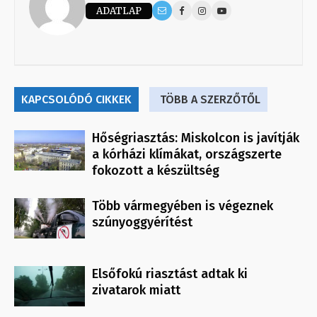
ADATLAP
KAPCSOLÓDÓ CIKKEK
TÖBB A SZERZŐTŐL
Hőségriasztás: Miskolcon is javítják
a kórházi klímákat, országszerte
fokozott a készültség
Több vármegyében is végeznek
szúnyoggyérítést
Elsőfokú riasztást adtak ki
zivatarok miatt