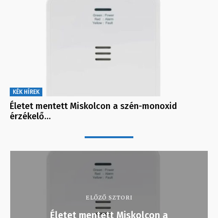
KÉK HÍREK
Életet mentett Miskolcon a szén-monoxid
érzékelő…
ELŐZŐ SZTORI
Életet mentett Miskolcon a