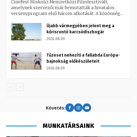
CineFest Miskolci Nemzetközi Filmfesztivált,
amelynek szervezői már bemutatták a hivatalos
versenyprogram első három alkotását. A közönség...
Újabb vármegyében jelent meg a
kőrisrontó karcsúdíszbogár
2026.08.09.
Tűzeset nehezíti a fallabda Európa-
bajnokság előkészületeit
2026.08.09.
Követés:
MUNKATÁRSAINK