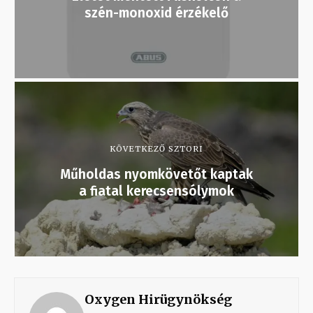
szén-monoxid érzékelő
KÖVETKEZŐ SZTORI
Műholdas nyomkövetőt kaptak
a fiatal kerecsensólymok
Oxygen Hirügynökség