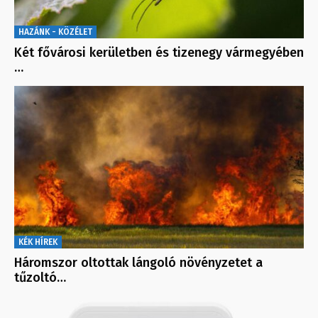
HAZÁNK - KÖZÉLET
Két fővárosi kerületben és tizenegy vármegyében
…
KÉK HÍREK
Háromszor oltottak lángoló növényzetet a
tűzoltó…