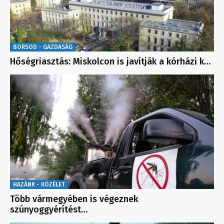
BORSOD - GAZDASÁG
Hőségriasztás: Miskolcon is javítják a kórházi k…
HAZÁNK - KÖZÉLET
Több vármegyében is végeznek
szúnyoggyérítést…