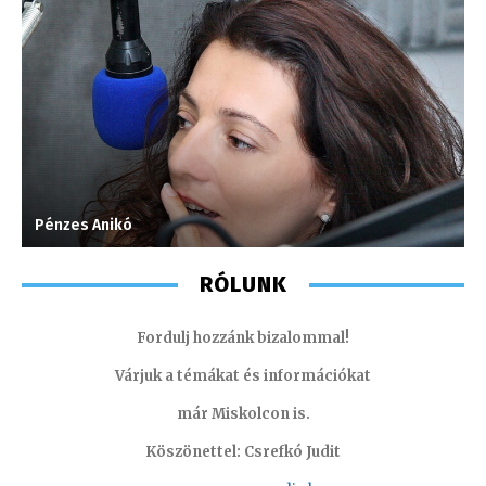
Pénzes Anikó
V
RÓLUNK
Fordulj hozzánk bizalommal!
Várjuk a témákat és információkat
már Miskolcon is.
Köszönettel: Csrefkó Judit