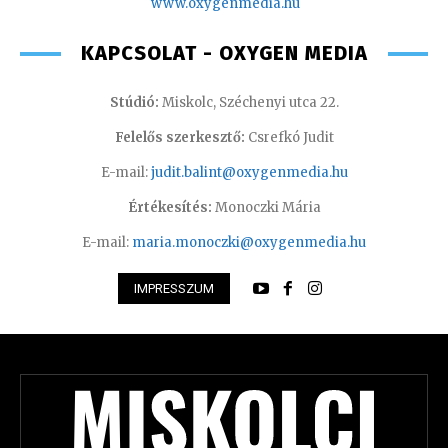
www.oxyge
nmedia.hu
KAPCSOLAT - OXYGEN MEDIA
Stúdió:
Miskolc, Széchenyi utca 22.
Felelős szerkesztő:
Csrefkó Judit
E-mail:
judit.balint@oxygenmedia.hu
Értékesítés:
Monoczki Mária
E-mail:
maria.monoczki@oxygenmedia.hu
IMPRESSZUM