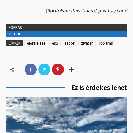
(Borítókép: illusztráció/ pixabay.com)
FORRÁS
MET.HU
CÍMKÉK
előrejelzés
eső
zápor
zivatar
időjárás
Ez is érdekes lehet