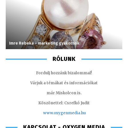
Imre Rebeka – marketing gyakornok
K
RÓLUNK
Fordulj hozzánk bizalommal!
Várjuk a témákat és információkat
már Miskolcon is.
Köszönettel: Csrefkó Judit
www.oxyge
nmedia.hu
KAPCSOLAT - OXYGEN MEDIA