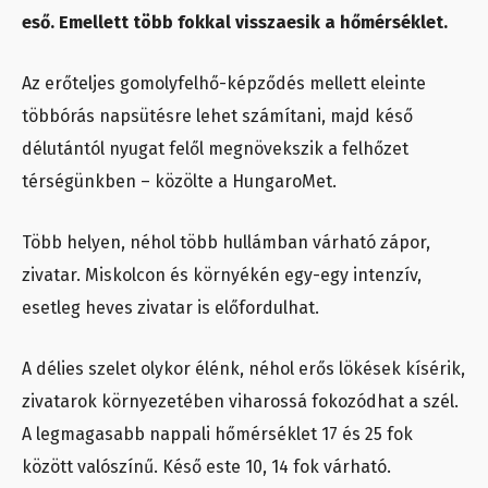
eső. Emellett több fokkal visszaesik a hőmérséklet.
Az erőteljes gomolyfelhő-képződés mellett eleinte
többórás napsütésre lehet számítani, majd késő
délutántól nyugat felől megnövekszik a felhőzet
térségünkben – közölte a HungaroMet.
Több helyen, néhol több hullámban várható zápor,
zivatar. Miskolcon és környékén egy-egy intenzív,
esetleg heves zivatar is előfordulhat.
A délies szelet olykor élénk, néhol erős lökések kísérik,
zivatarok környezetében viharossá fokozódhat a szél.
A legmagasabb nappali hőmérséklet 17 és 25 fok
között valószínű. Késő este 10, 14 fok várható.