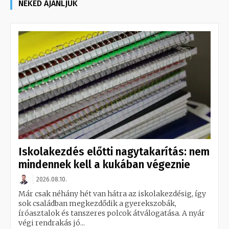
NEKED AJÁNLJUK
Iskolakezdés előtti nagytakarítás: nem
mindennek kell a kukában végeznie
2026.08.10.
Már csak néhány hét van hátra az iskolakezdésig, így
sok családban megkezdődik a gyerekszobák,
íróasztalok és tanszeres polcok átválogatása. A nyár
végi rendrakás jó...