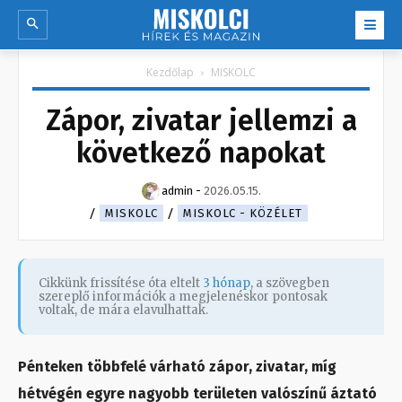
Kezdőlap
MISKOLC
Zápor, zivatar jellemzi a
következő napokat
admin
-
2026.05.15.
MISKOLC
MISKOLC - KÖZÉLET
Cikkünk frissítése óta eltelt
3 hónap
, a szövegben
szereplő információk a megjelenéskor pontosak
voltak, de mára elavulhattak.
Pénteken többfelé várható zápor, zivatar, míg
hétvégén egyre nagyobb területen valószínű áztató