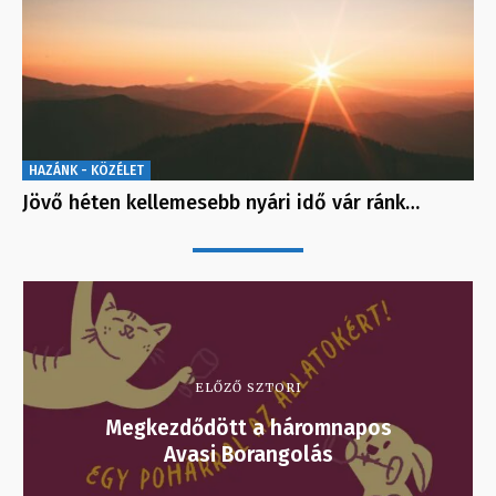
HAZÁNK - KÖZÉLET
Jövő héten kellemesebb nyári idő vár ránk…
ELŐZŐ SZTORI
Megkezdődött a háromnapos
Avasi Borangolás