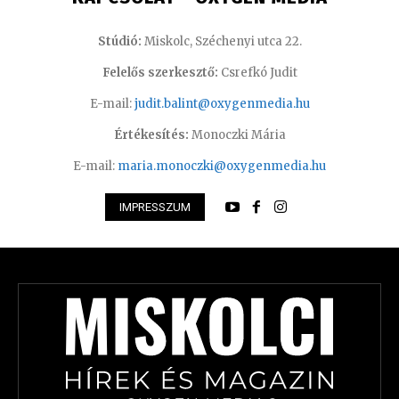
Stúdió:
Miskolc, Széchenyi utca 22.
Felelős szerkesztő:
Csrefkó Judit
E-mail:
judit.balint@oxygenmedia.hu
Értékesítés:
Monoczki Mária
E-mail:
maria.monoczki@oxygenmedia.hu
IMPRESSZUM