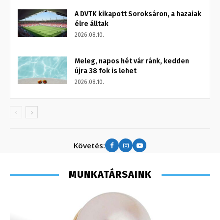
A DVTK kikapott Soroksáron, a hazaiak
élre álltak
2026.08.10.
Meleg, napos hét vár ránk, kedden
újra 38 fok is lehet
2026.08.10.
Követés:
MUNKATÁRSAINK