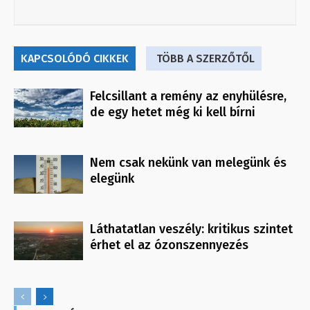
KAPCSOLÓDÓ CIKKEK
TÖBB A SZERZŐTŐL
Felcsillant a remény az enyhülésre,
de egy hetet még ki kell bírni
Nem csak nekünk van melegünk és
elegünk
Láthatatlan veszély: kritikus szintet
érhet el az ózonszennyezés