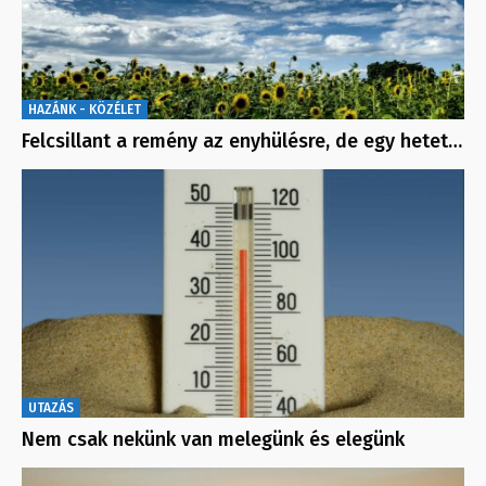
HAZÁNK - KÖZÉLET
Felcsillant a remény az enyhülésre, de egy hetet…
UTAZÁS
Nem csak nekünk van melegünk és elegünk