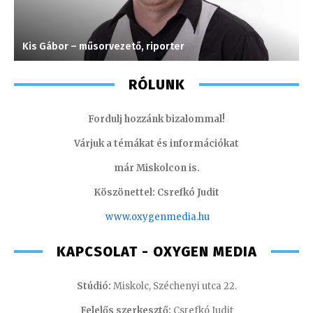
Kis Gábor – műsorvezető, riporter
V
RÓLUNK
Fordulj hozzánk bizalommal!
Várjuk a témákat és információkat
már Miskolcon is.
Köszönettel: Csrefkó Judit
www.oxyge
nmedia.hu
KAPCSOLAT - OXYGEN MEDIA
Stúdió:
Miskolc, Széchenyi utca 22.
Felelős szerkesztő:
Csrefkó Judit