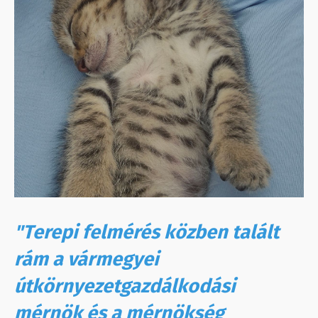
"Terepi felmérés közben talált
rám a vármegyei
útkörnyezetgazdálkodási
mérnök és a mérnökség