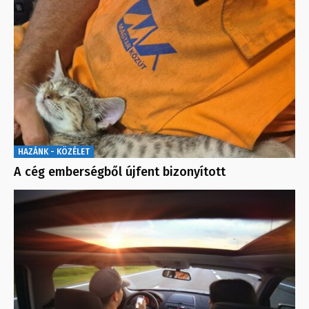
HAZÁNK - KÖZÉLET
A cég emberségből újfent bizonyított