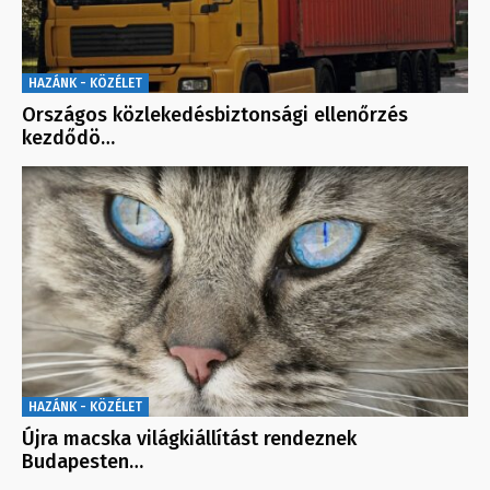
HAZÁNK - KÖZÉLET
Országos közlekedésbiztonsági ellenőrzés
kezdődö…
HAZÁNK - KÖZÉLET
Újra macska világkiállítást rendeznek
Budapesten…