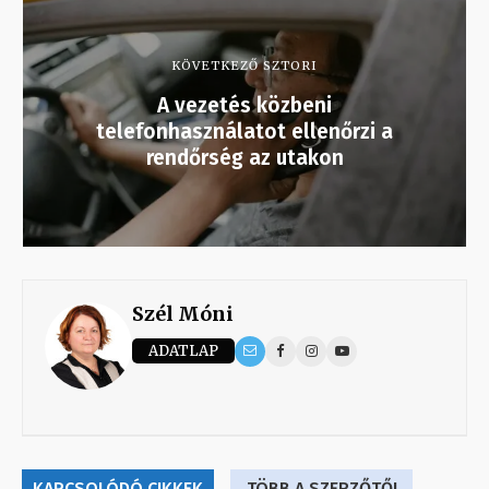
KÖVETKEZŐ SZTORI
A vezetés közbeni
telefonhasználatot ellenőrzi a
rendőrség az utakon
Szél Móni
ADATLAP
KAPCSOLÓDÓ CIKKEK
TÖBB A SZERZŐTŐL