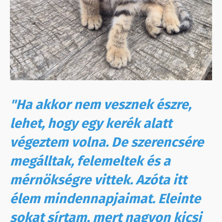
"Ha akkor nem vesznek észre,
lehet, hogy egy kerék alatt
végeztem volna. De szerencsére
megálltak, felemeltek és a
mérnökségre vittek. Azóta itt
élem mindennapjaimat. Eleinte
sokat sírtam, mert nagyon kicsi