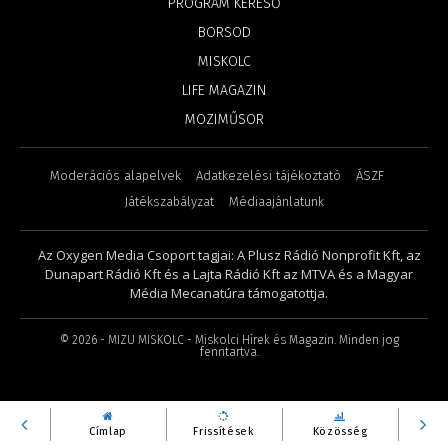
PROGRAM KERESŐ
BORSOD
MISKOLC
LIFE MAGAZIN
MOZIMŰSOR
Moderációs alapelvek
Adatkezelési tájékoztató
ÁSZF
Játékszabályzat
Médiaajánlatunk
Az Oxygen Media Csoport tagjai: A Plusz Rádió Nonprofit Kft, az
Dunapart Rádió Kft és a Lajta Rádió Kft az MTVA és a Magyar
Média Mecanatúra támogatottja.
©
2026
- MIZU MISKOLC - Miskolci Hírek és Magazin. Minden jog
fenntartva.
Címlap
Frissítések
Közösség