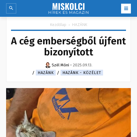
Kezdőlap
HAZÁNK
A cég emberségből újfent
bizonyított
Szél Móni
-
2025.09.13.
HAZÁNK
HAZÁNK - KÖZÉLET