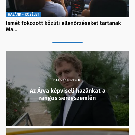
HAZÁNK - KÖZÉLET
Ismét fokozott közúti ellenőrzéseket tartanak
Ma…
ELŐZŐ SZTORI
Az Árva képviseli hazánkat a
rangos seregszemlén