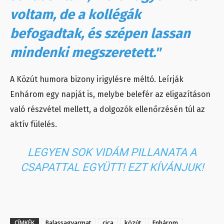
voltam, de a kollégák
befogadtak, és szépen lassan
mindenki megszeretett."
A Közút humora bizony irigylésre méltó. Leírják
Enhárom egy napját is, melybe belefér az eligazításon
való részvétel mellett, a dolgozók ellenőrzésén túl az
aktív fülelés.
LEGYEN SOK VIDÁM PILLANATA A
CSAPATTAL EGYÜTT! EZT KÍVÁNJUK!
CÍMKÉK
Balassagyarmat
cica
közút
Enhárom