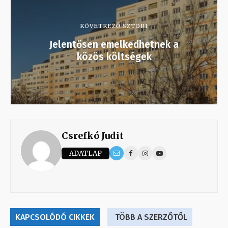
KÖVETKEZŐ SZTORI
Jelentősen emelkedhetnek a
közös költségek
Csrefkó Judit
ADATLAP
KAPCSOLÓDÓ CIKKEK
TÖBB A SZERZŐTŐL