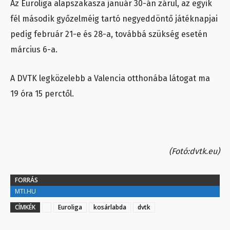
Az Euroliga alapszakasza január 30-án zárul, az egyik
fél második győzelméig tartó negyeddöntő játéknapjai
pedig február 21-e és 28-a, továbbá szükség esetén
március 6-a.
A DVTK legközelebb a Valencia otthonába látogat ma
19 óra 15 perctől.
(Fotó:dvtk.eu)
FORRÁS
MTI.HU
CÍMKÉK
Euroliga
kosárlabda
dvtk