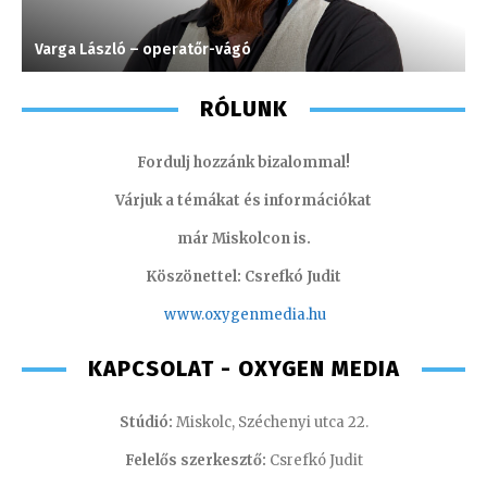
Varga László – operatőr-vágó
A
RÓLUNK
Fordulj hozzánk bizalommal!
Várjuk a témákat és információkat
már Miskolcon is.
Köszönettel: Csrefkó Judit
www.oxyge
nmedia.hu
KAPCSOLAT - OXYGEN MEDIA
Stúdió:
Miskolc, Széchenyi utca 22.
Felelős szerkesztő:
Csrefkó Judit