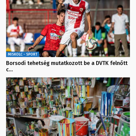
MISKOLC - SPORT
Borsodi tehetség mutatkozott be a DVTK felnőtt
c…