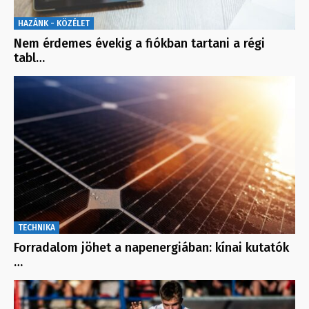
HAZÁNK - KÖZÉLET
Nem érdemes évekig a fiókban tartani a régi
tabl…
TECHNIKA
Forradalom jöhet a napenergiában: kínai kutatók
…