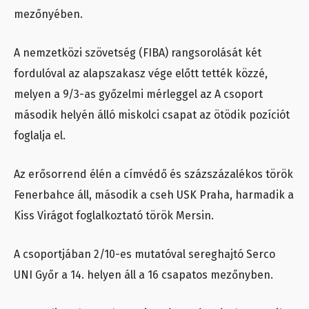
mezőnyében.
A nemzetközi szövetség (FIBA) rangsorolását két
fordulóval az alapszakasz vége előtt tették közzé,
melyen a 9/3-as győzelmi mérleggel az A csoport
második helyén álló miskolci csapat az ötödik pozíciót
foglalja el.
Az erősorrend élén a címvédő és százszázalékos török
Fenerbahce áll, második a cseh USK Praha, harmadik a
Kiss Virágot foglalkoztató török Mersin.
A csoportjában 2/10-es mutatóval sereghajtó Serco
UNI Győr a 14. helyen áll a 16 csapatos mezőnyben.