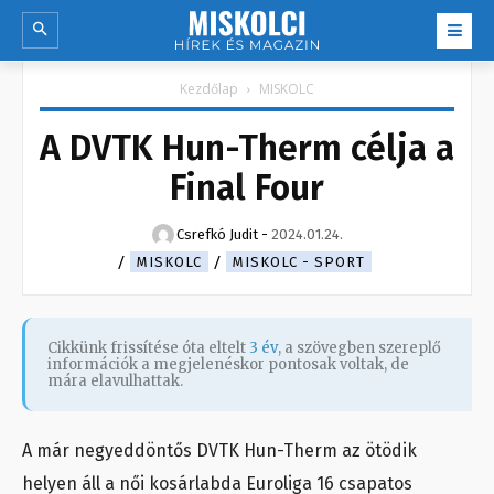
Kezdőlap
MISKOLC
A DVTK Hun-Therm célja a
Final Four
Csrefkó Judit
-
2024.01.24.
MISKOLC
MISKOLC - SPORT
Cikkünk frissítése óta eltelt
3 év
, a szövegben szereplő
információk a megjelenéskor pontosak voltak, de
mára elavulhattak.
A már negyeddöntős DVTK Hun-Therm az ötödik
helyen áll a női kosárlabda Euroliga 16 csapatos