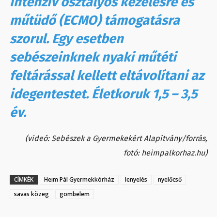
intenzív osztályos kezelésre és
műtüdő (ECMO) támogatásra
szorul. Egy esetben
sebészeinknek nyaki műtéti
feltárással kellett eltávolítani az
idegentestet. Életkoruk 1,5 – 3,5
év.
(videó: Sebészek a Gyermekekért Alapítvány/forrás,
fotó: heimpalkorhaz.hu)
CÍMKÉK
Heim Pál Gyermekkórház
lenyelés
nyelőcső
savas közeg
gombelem