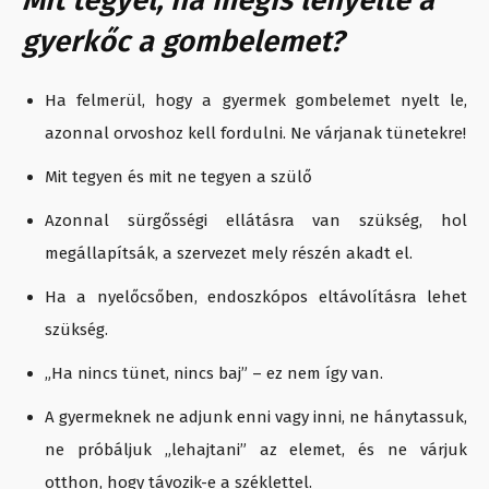
Mit tegyél, ha mégis lenyelte a
gyerkőc a gombelemet?
Ha felmerül, hogy a gyermek gombelemet nyelt le,
azonnal orvoshoz kell fordulni. Ne várjanak tünetekre!
Mit tegyen és mit ne tegyen a szülő
Azonnal sürgősségi ellátásra van szükség, hol
megállapítsák, a szervezet mely részén akadt el.
Ha a nyelőcsőben, endoszkópos eltávolításra lehet
szükség.
„Ha nincs tünet, nincs baj” – ez nem így van.
A gyermeknek ne adjunk enni vagy inni, ne hánytassuk,
ne próbáljuk „lehajtani” az elemet, és ne várjuk
otthon, hogy távozik-e a széklettel.