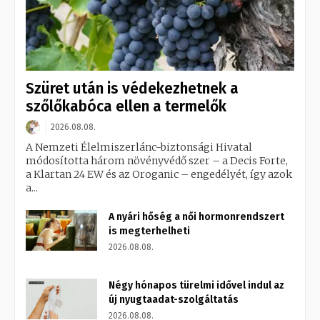
Szüret után is védekezhetnek a
szőlőkabóca ellen a termelők
2026.08.08.
A Nemzeti Élelmiszerlánc-biztonsági Hivatal
módosította három növényvédő szer – a Decis Forte,
a Klartan 24 EW és az Oroganic – engedélyét, így azok
a...
A nyári hőség a női hormonrendszert
is megterhelheti
2026.08.08.
Négy hónapos türelmi idővel indul az
új nyugtaadat-szolgáltatás
2026.08.08.