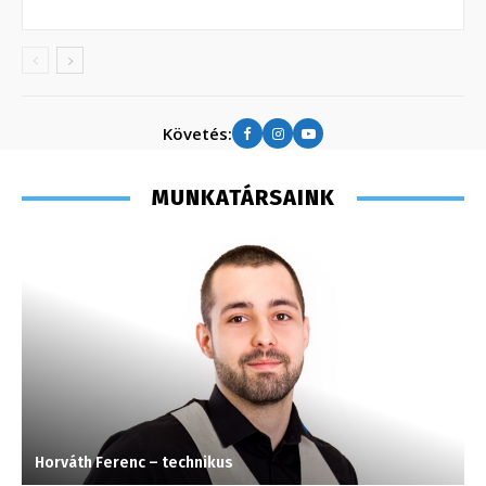
Követés:
MUNKATÁRSAINK
Horváth Ferenc – technikus
S