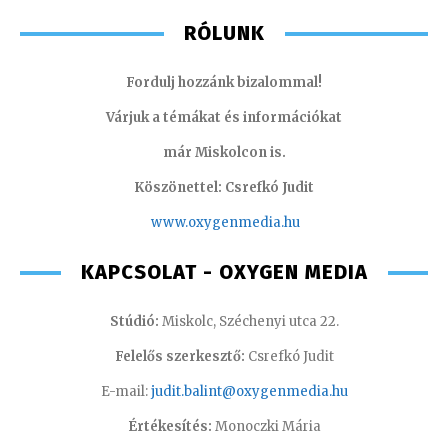
RÓLUNK
Fordulj hozzánk bizalommal!
Várjuk a témákat és információkat
már Miskolcon is.
Köszönettel: Csrefkó Judit
www.oxyge
nmedia.hu
KAPCSOLAT - OXYGEN MEDIA
Stúdió:
Miskolc, Széchenyi utca 22.
Felelős szerkesztő:
Csrefkó Judit
E-mail:
judit.balint@oxygenmedia.hu
Értékesítés:
Monoczki Mária