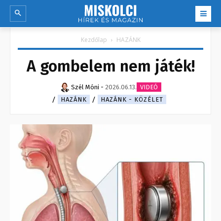
Kezdőlap
HAZÁNK
A gombelem nem játék!
Szél Móni
-
2026.06.13.
VIDEÓ
HAZÁNK
HAZÁNK - KÖZÉLET