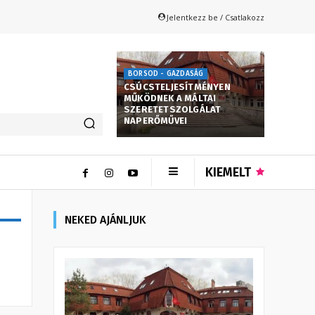
Jelentkezz be / Csatlakozz
BORSOD - GAZDASÁG
CSÚCSTELJESÍTMÉNYEN
MŰKÖDNEK A MÁLTAI
SZERETETSZOLGÁLAT
NAPERŐMŰVEI
KIEMELT
NEKED AJÁNLJUK