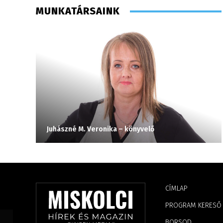
MUNKATÁRSAINK
Juhászné M. Veronika – könyvelő
CÍMLAP
PROGRAM KERESŐ
BORSOD