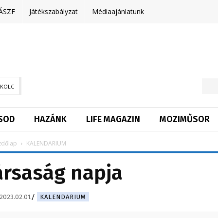
ÁSZF
Játékszabályzat
Médiaajánlatunk
SKOLC
SOD
HAZÁNK
LIFE MAGAZIN
MOZIMŰSOR
zdőlap
KALENDARIUM
ársaság napja
2023.02.01.
KALENDARIUM