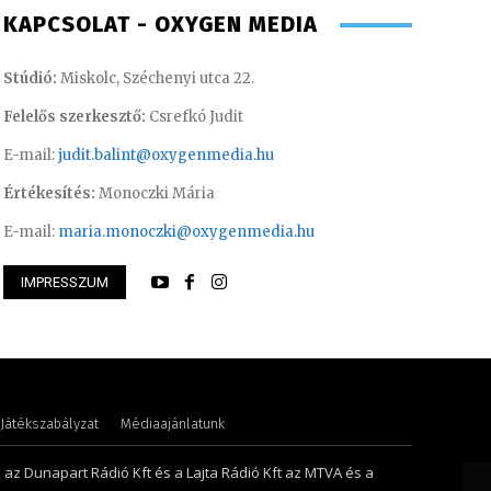
KAPCSOLAT - OXYGEN MEDIA
Stúdió:
Miskolc, Széchenyi utca 22.
Felelős szerkesztő:
Csrefkó Judit
E-mail:
judit.balint@oxygenmedia.hu
Értékesítés:
Monoczki Mária
E-mail:
maria.monoczki@oxygenmedia.hu
IMPRESSZUM
nikó – irodavezető
Huszti Tamás – ope
Játékszabályzat
Médiaajánlatunk
, az Dunapart Rádió Kft és a Lajta Rádió Kft az MTVA és a