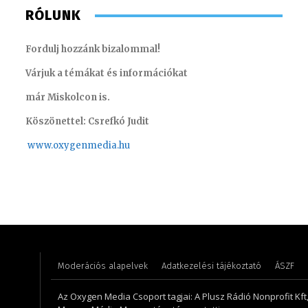
RÓLUNK
Fordulj hozzánk bizalommal!
Várjuk a témákat és információkat
már Miskolcon is.
Köszönettel: Csrefkó Judit
www.oxyge
nmedia.hu
Gombos Éva – sales manager
Torma A
Moderációs alapelvek
Adatkezelési tájékoztató
ÁSZF
Az Oxygen Media Csoport tagjai: A Plusz Rádió Nonprofit Kft