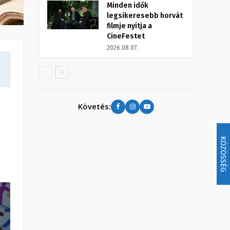
Minden idők
legsikeresebb horvát
filmje nyitja a
CineFestet
2026.08.07.
Követés:
KÖZÖSSÉG