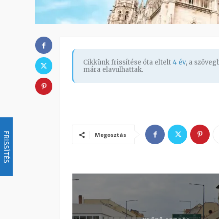
Cikkünk frissítése óta eltelt
4 év
, a szöve
mára elavulhattak.
FRISSÍTÉS
Megosztás