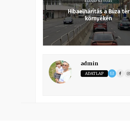
ELŐZŐ SZTORI
Hibaelhárítás a Búza tér
környékén
admin
ADATLAP