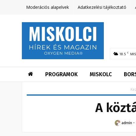
Moderációs alapelvek
Adatkezelési tájékoztató
C
18.5
MI
PROGRAMOK
MISKOLC
BOR
Ke
A közt
admin
-