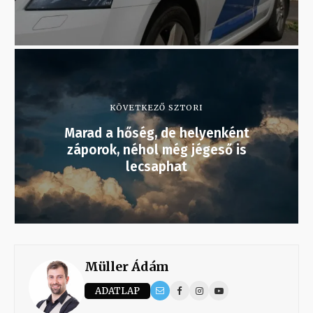
KÖVETKEZŐ SZTORI
Marad a hőség, de helyenként
záporok, néhol még jégeső is
lecsaphat
Müller Ádám
ADATLAP