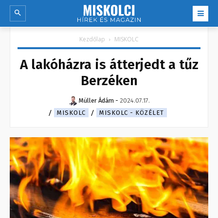
Kezdőlap
MISKOLC
A lakóházra is átterjedt a tűz
Berzéken
Müller Ádám
-
2024.07.17.
MISKOLC
MISKOLC - KÖZÉLET