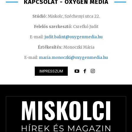
KAPCSOLAT - OXYGEN MEDIA
Stúdió:
Miskolc, Széchenyi utca 22.
Felelős szerkesztő:
Csrefkó Judit
E-mail:
judit.balint@oxygenmedia.hu
Értékesítés:
Monoczki Mária
E-mail:
maria.monoczki@oxygenmedia.hu
IMPRESSZUM