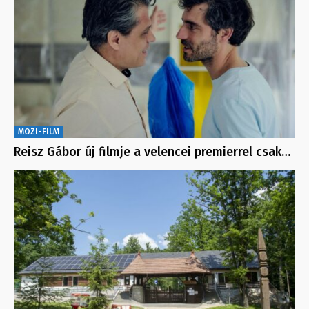
MOZI-FILM
Reisz Gábor új filmje a velencei premierrel csak…