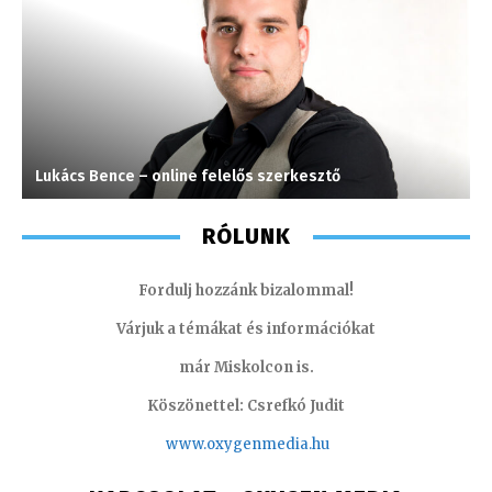
Lukács Bence – online felelős szerkesztő
S
RÓLUNK
Fordulj hozzánk bizalommal!
Várjuk a témákat és információkat
már Miskolcon is.
Köszönettel: Csrefkó Judit
www.oxyge
nmedia.hu