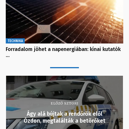
TECHNIKA
Forradalom jöhet a napenergiában: kínai kutatók
…
ELŐZŐ SZTORI
Ágy alá bújtak a rendőrök elől
Ózdon, megtalálták a betörőket