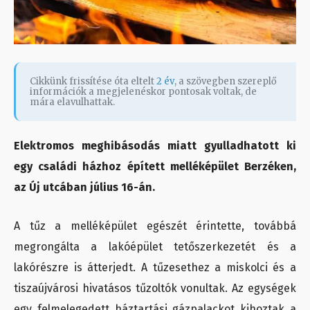
Cikkünk frissítése óta eltelt
2 év
, a szövegben szereplő
információk a megjelenéskor pontosak voltak, de
mára elavulhattak.
Elektromos meghibásodás miatt gyulladhatott ki
egy családi házhoz épített melléképület Berzéken,
az Új utcában július 16-án.
A tűz a melléképület egészét érintette, továbbá
megrongálta a lakóépület tetőszerkezetét és a
lakórészre is átterjedt. A tűzesethez a miskolci és a
tiszaújvárosi hivatásos tűzoltók vonultak. Az egységek
egy felmelegedett háztartási gázpalackot kihoztak a