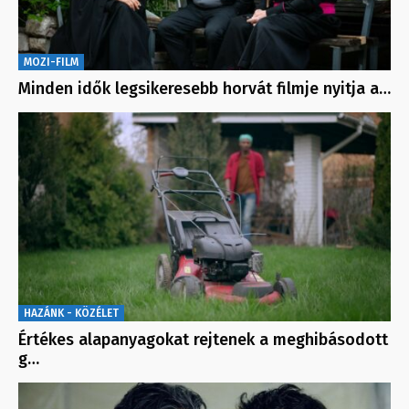
MOZI-FILM
Minden idők legsikeresebb horvát filmje nyitja a…
HAZÁNK - KÖZÉLET
Értékes alapanyagokat rejtenek a meghibásodott
g…