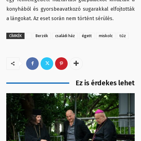
konyhából és gyorsbeavatkozó sugarakkal elfojtották
a lángokat. Az eset során nem történt sérülés.
CÍMKÉK
Berzék
családi ház
égett
miskolc
tűz
Ez is érdekes lehet