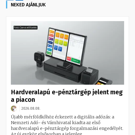
NEKED AJÁNLJUK
Hardveralapú e-pénztárgép jelent meg
a piacon
2026.08.08.
Újabb mérföldkőhöz érkezett a digitális adózás: a
Nemzeti Adó- és Vámhivatal kiadta az első
hardveralapú e-pénztárgép forgalmazási engedélyét.
Az új eszköz elsősorban a jelenleg...