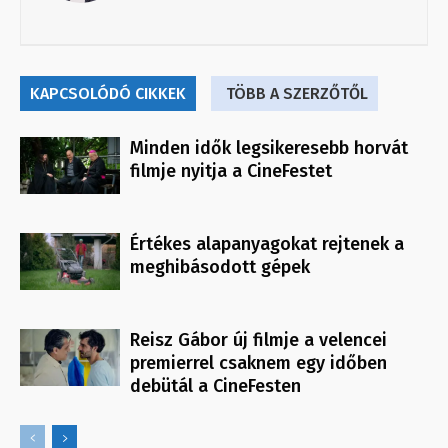
KAPCSOLÓDÓ CIKKEK
TÖBB A SZERZŐTŐL
Minden idők legsikeresebb horvát
filmje nyitja a CineFestet
Értékes alapanyagokat rejtenek a
meghibásodott gépek
Reisz Gábor új filmje a velencei
premierrel csaknem egy időben
debütál a CineFesten