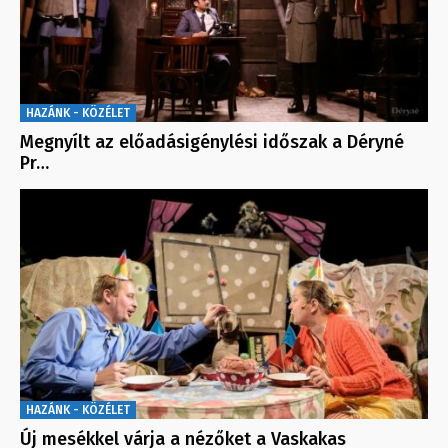
HAZÁNK - KÖZÉLET
Megnyílt az előadásigénylési időszak a Déryné
Pr…
HAZÁNK - KÖZÉLET
Új mesékkel várja a nézőket a Vaskakas