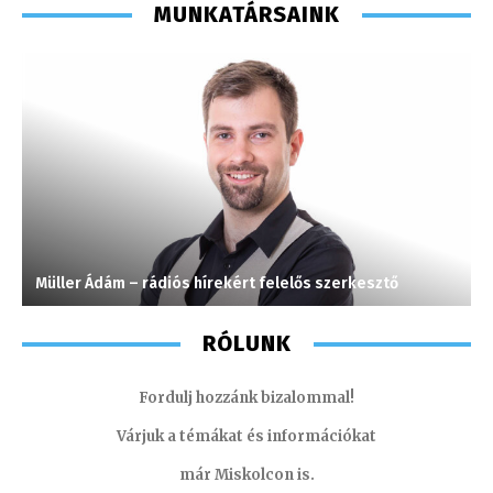
MUNKATÁRSAINK
Müller Ádám – rádiós hírekért felelős szerkesztő
T
RÓLUNK
Fordulj hozzánk bizalommal!
Várjuk a témákat és információkat
már Miskolcon is.