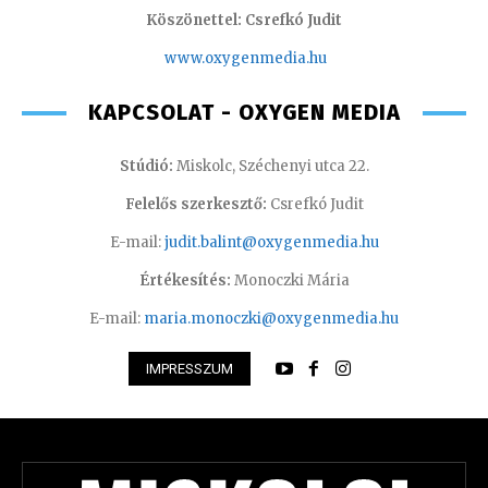
Köszönettel: Csrefkó Judit
www.oxyge
nmedia.hu
KAPCSOLAT - OXYGEN MEDIA
Stúdió:
Miskolc, Széchenyi utca 22.
Felelős szerkesztő:
Csrefkó Judit
E-mail:
judit.balint@oxygenmedia.hu
Értékesítés:
Monoczki Mária
E-mail:
maria.monoczki@oxygenmedia.hu
IMPRESSZUM