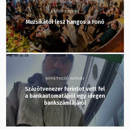
ELŐZŐ SZTORI
Muzsikától lesz hangos a Fonó
KÖVETKEZŐ SZTORI
Százötvenezer forintot vett fel
a bankautomatából egy idegen
bankszámlájáról