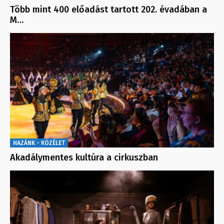
Több mint 400 előadást tartott 202. évadában a
M…
HAZÁNK - KÖZÉLET
Akadálymentes kultúra a cirkuszban