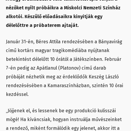
nézőket nyílt próbáikra a Miskolci Nemzeti Színház
alkotói. Készülő előadásaikra kinyitják egy
délelőttre a próbaterem ajtaját.
Január 31-én, Béres Attila rendezésében a Bányavirág
című kortárs magyar tragikomédiába nyújtanak
betekintést délelőtt 10 órától a Játékszínben. Február
7-én pedig az Apátlanul (Platonov) című darab
próbáját nézhetik meg az érdeklődők Keszég László
rendezésésében a Kamaraszínházban, szintén 10 órai
kezdéssel.
„Jöjjenek el, és lessenek be egy produkció kulisszái
mögé! Ha kíváncsiak, hogyan instruálja művészeinket
a rendező, miként formálódik egy jelenet, akkor itt a