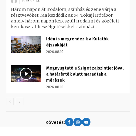
2026.08.10.
Három napon át irodalom, színház és zene várja a
résztvevőket. Ma kezdődik az 54. Tokaji Írótábor,
amely három napon keresztül irodalmi és közéleti
kerekasztal-beszélgetésekkel, színházi...
Idén is megrendezik a Kutatók
éjszakáját
2026.08.10.
Megnyugtató a Sziget zajszintje: jóval
a határérték alatt maradtak a
mérések
2026.08.10.
Követés: