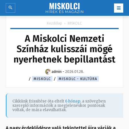
Kezdőlap
MISKOLC
A Miskolci Nemzeti
Színház kulisszái mögé
nyerhetnek bepillantást
admin
-
2026.01.28.
MISKOLC
MISKOLC - KULTÚRA
Cikkünk frissítése óta eltelt
6 hónap
, a szövegben
szereplő információk a megjelenéskor pontosak
voltak, de mára elavulhattak.
A nagy érdeklődésre való tekintettel újra várják a