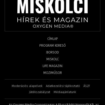
CÍMLAP
PROGRAM KERESŐ
BORSOD
MISKOLC
LIFE MAGAZIN
MOZIMŰSOR
Moderációs alapelvek
Adatkezelési tájékoztató
ÁSZF
Játékszabályzat
Médiaajánlatunk
Az Oxygen Media Csoport tagjai: A Plusz Rádió Nonprofit Kft, az