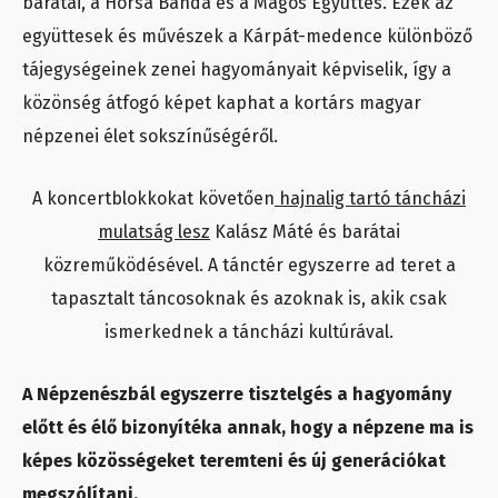
barátai, a Horsa Banda és a Magos Együttes. Ezek az
együttesek és művészek a Kárpát-medence különböző
tájegységeinek zenei hagyományait képviselik, így a
közönség átfogó képet kaphat a kortárs magyar
népzenei élet sokszínűségéről.
A koncertblokkokat követően
hajnalig tartó táncházi
mulatság lesz
Kalász Máté és barátai
közreműködésével. A tánctér egyszerre ad teret a
tapasztalt táncosoknak és azoknak is, akik csak
ismerkednek a táncházi kultúrával.
A Népzenészbál egyszerre tisztelgés a hagyomány
előtt és élő bizonyítéka annak, hogy a népzene ma is
képes közösségeket teremteni és új generációkat
megszólítani.