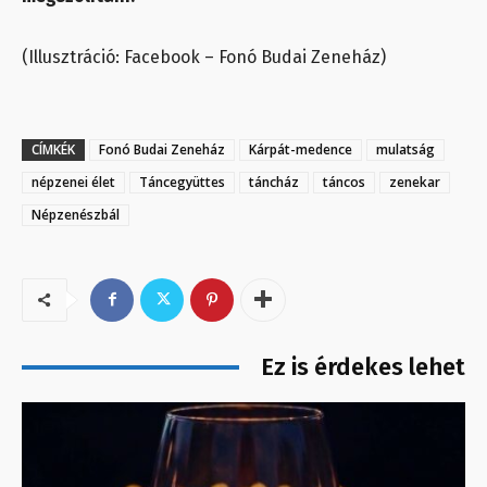
(Illusztráció: Facebook – Fonó Budai Zeneház)
CÍMKÉK
Fonó Budai Zeneház
Kárpát-medence
mulatság
népzenei élet
Táncegyüttes
táncház
táncos
zenekar
Népzenészbál
Ez is érdekes lehet