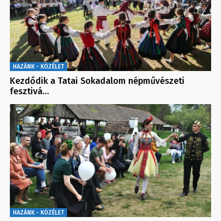
HAZÁNK - KÖZÉLET
Kezdődik a Tatai Sokadalom népművészeti
fesztivá…
HAZÁNK - KÖZÉLET