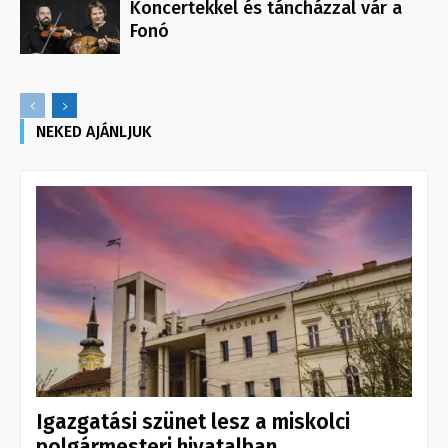
Koncertekkel és táncházzal vár a
Fonó
NEKED AJÁNLJUK
Igazgatási szünet lesz a miskolci
polgármesteri hivatalban