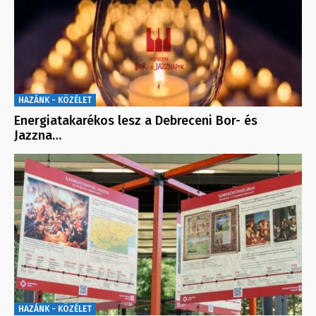
HAZÁNK - KÖZÉLET
Energiatakarékos lesz a Debreceni Bor- és
Jazzna…
HAZÁNK - KÖZÉLET