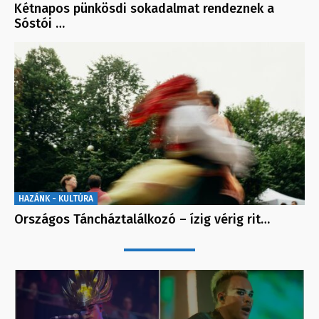
Kétnapos pünkösdi sokadalmat rendeznek a
Sóstói …
HAZÁNK - KULTÚRA
Országos Táncháztalálkozó – ízig vérig rit…