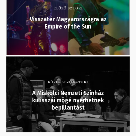
ELŐZŐ SZTORI
Visszatér Magyarországra az
Empire of the Sun
KÖVETKEZŐ SZTORI
A Miskolci Nemzeti Színház
kulisszái mögé nyerhetnek
bepillantást