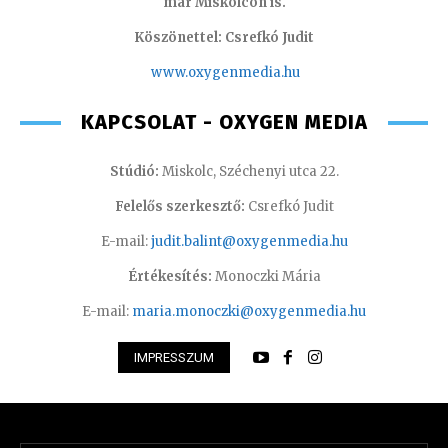
már Miskolcon is.
Köszönettel: Csrefkó Judit
www.oxyge
nmedia.hu
KAPCSOLAT - OXYGEN MEDIA
Stúdió:
Miskolc, Széchenyi utca 22.
Felelős szerkesztő:
Csrefkó Judit
E-mail:
judit.balint@oxygenmedia.hu
Értékesítés:
Monoczki Mária
E-mail:
maria.monoczki@oxygenmedia.hu
IMPRESSZUM