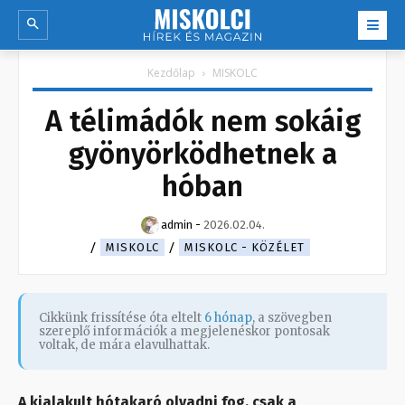
Kezdőlap
MISKOLC
A télimádók nem sokáig
gyönyörködhetnek a
hóban
admin
-
2026.02.04.
MISKOLC
MISKOLC - KÖZÉLET
Cikkünk frissítése óta eltelt
6 hónap
, a szövegben
szereplő információk a megjelenéskor pontosak
voltak, de mára elavulhattak.
A kialakult hótakaró olvadni fog, csak a