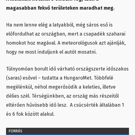
magasabban fekvő területeken maradhat meg.
Ha nem lenne elég a latyakból, még sáros eső is
előfordulhat az országban, mert a csapadék szaharai
homokot hoz magával. A meteorológusok azt ajánlják,
hogy ne most induljunk el autót mosatni.
Túlnyomóan borult idő várható országszerte időszakos
(saras) esővel – tudatta a HungaroMet. Többfelé
megélénkül, néhol megerősödik a keleties, illetve
délies szél. Térségünkben, az ország más részeitől
eltérően hűvösebb idő lesz. A csúcsérték általában 1
és 6 fok között alakul.
FORRÁS