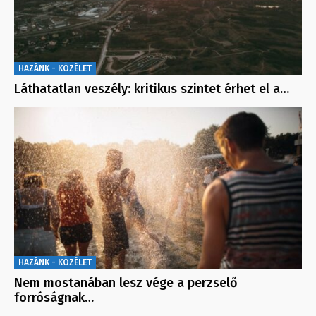
HAZÁNK - KÖZÉLET
Láthatatlan veszély: kritikus szintet érhet el a…
HAZÁNK - KÖZÉLET
Nem mostanában lesz vége a perzselő
forróságnak…