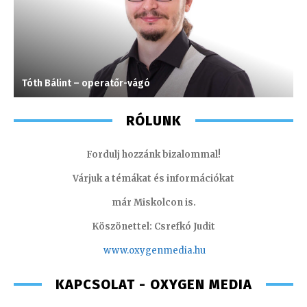
Tóth Bálint – operatőr-vágó
K
RÓLUNK
Fordulj hozzánk bizalommal!
Várjuk a témákat és információkat
már Miskolcon is.
Köszönettel: Csrefkó Judit
www.oxyge
nmedia.hu
KAPCSOLAT - OXYGEN MEDIA