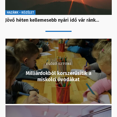
HAZÁNK - KÖZÉLET
Jövő héten kellemesebb nyári idő vár ránk…
ELŐZŐ SZTORI
Milliárdokból korszerűsítik a
miskolci óvodákat