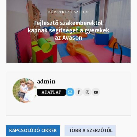
KÖVETKEZŐ SZTORI
Fejlesztő szakemberektől
kapnak segítséget a gyerekek
az Avason
admin
ADATLAP
KAPCSOLÓDÓ CIKKEK
TÖBB A SZERZŐTŐL