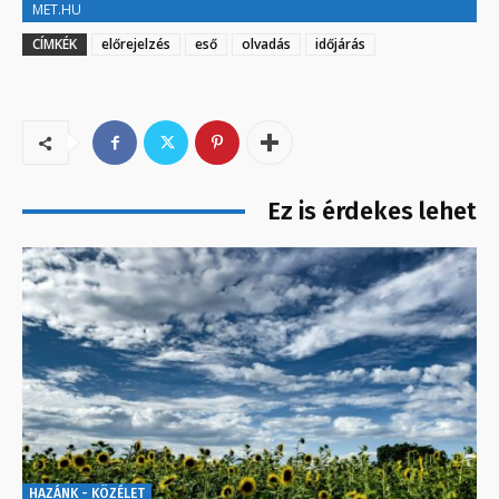
MET.HU
CÍMKÉK
előrejelzés
eső
olvadás
időjárás
Ez is érdekes lehet
HAZÁNK - KÖZÉLET