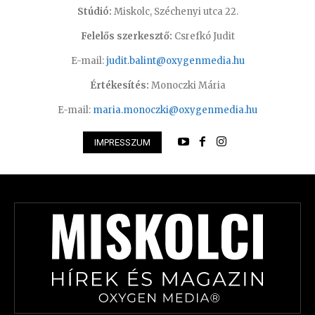
Stúdió:
Miskolc, Széchenyi utca 22.
Felelős szerkesztő:
Csrefkó Judit
E-mail:
judit.balint@oxygenmedia.hu
Értékesítés:
Monoczki Mária
E-mail:
maria.monoczki@oxygenmedia.hu
IMPRESSZUM