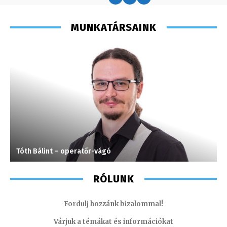
MUNKATÁRSAINK
Tóth Bálint – operatőr-vágó
L
RÓLUNK
Fordulj hozzánk bizalommal!
Várjuk a témákat és információkat