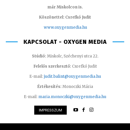
már Miskolcon is.
Köszönettel: Csrefkó Judit
www.oxyge
nmedia.hu
KAPCSOLAT - OXYGEN MEDIA
Stúdió:
Miskolc, Széchenyi utca 22.
Felelős szerkesztő:
Csrefkó Judit
E-mail:
judit.balint@oxygenmedia.hu
Értékesítés:
Monoczki Mária
E-mail:
maria.monoczki@oxygenmedia.hu
IMPRESSZUM