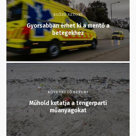
ELŐZŐ SZTORI
Gyorsabban érhet ki a mentő a
betegekhez
KÖVETKEZŐ SZTORI
Műhold kutatja a tengerparti
műanyagokat