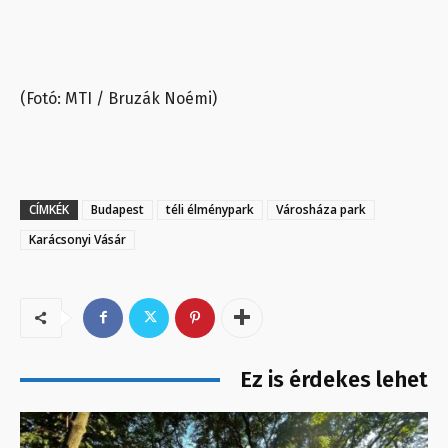
(Fotó: MTI / Bruzák Noémi)
CÍMKÉK
Budapest
téli élménypark
Városháza park
Karácsonyi Vásár
Ez is érdekes lehet