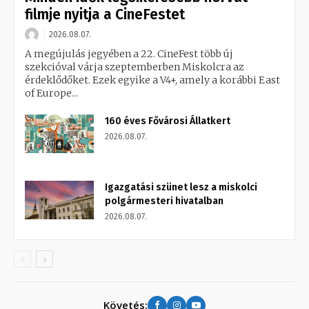
filmje nyitja a CineFestet
2026.08.07.
A megújulás jegyében a 22. CineFest több új
szekcióval várja szeptemberben Miskolcra az
érdeklődőket. Ezek egyike a V4+, amely a korábbi East
of Europe...
160 éves Fővárosi Állatkert
2026.08.07.
Igazgatási szünet lesz a miskolci
polgármesteri hivatalban
2026.08.07.
Követés: